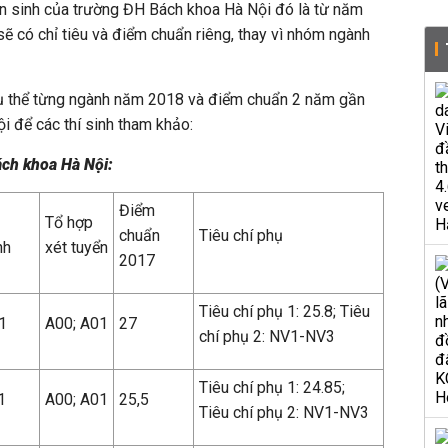
n sinh của trường ĐH Bách khoa Hà Nội đó là từ năm
ẽ có chỉ tiêu và điểm chuẩn riêng, thay vì nhóm ngành
u cụ thể từng ngành năm 2018 và điểm chuẩn 2 năm gần
 để các thí sinh tham khảo:
ch khoa Hà Nội:
Điểm
Tổ hợp
chuẩn
Tiêu chí phụ
nh
xét tuyển
2017
Tiêu chí phụ 1: 25.8; Tiêu
1
A00; A01
27
chí phụ 2: NV1-NV3
Tiêu chí phụ 1: 24.85;
1
A00; A01
25,5
Tiêu chí phụ 2: NV1-NV3