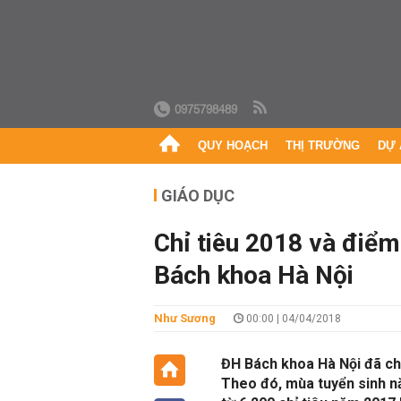
0975798489
QUY HOẠCH
THỊ TRƯỜNG
DỰ 
GIÁO DỤC
Chỉ tiêu 2018 và điể
Bách khoa Hà Nội
Như Sương
00:00 | 04/04/2018
ĐH Bách khoa Hà Nội đã chí
Theo đó, mùa tuyển sinh n