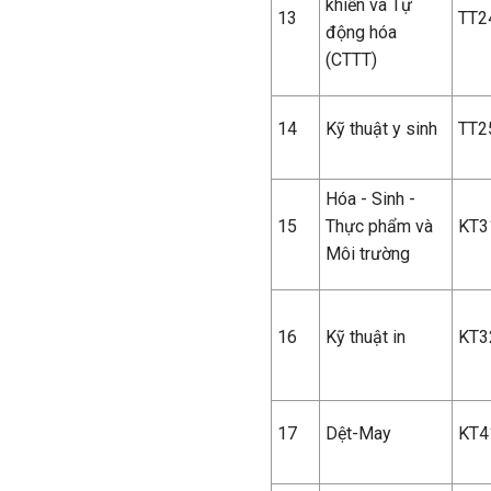
khiển và Tự
13
TT2
động hóa
(CTTT)
14
Kỹ thuật y sinh
TT2
Hóa - Sinh -
15
Thực phẩm và
KT3
Môi trường
16
Kỹ thuật in
KT3
17
Dệt-May
KT4