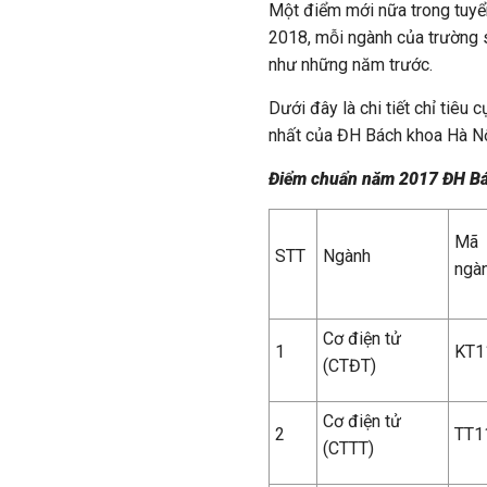
Một điểm mới nữa trong tuyể
2018, mỗi ngành của trường s
như những năm trước.
Dưới đây là chi tiết chỉ tiê
nhất của ĐH Bách khoa Hà Nội
Điểm chuẩn năm 2017 ĐH Bá
Mã
STT
Ngành
ngà
Cơ điện tử
1
KT1
(CTĐT)
Cơ điện tử
2
TT1
(CTTT)