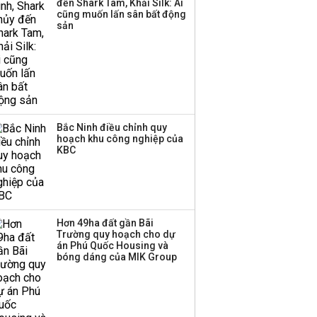
đến Shark Tam, Khải Silk: Ai
công ty khác đã giải thể
cũng muốn lấn sân bất động
sản
Bắc Ninh điều chỉnh quy
hoạch khu công nghiệp của
KBC
Hơn 49ha đất gần Bãi
Trường quy hoạch cho dự
án Phú Quốc Housing và
bóng dáng của MIK Group