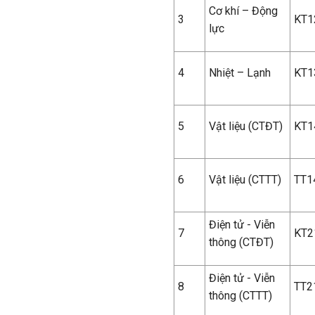
Cơ khí – Động
3
KT1
lực
4
Nhiệt – Lạnh
KT1
5
Vật liệu (CTĐT)
KT1
6
Vật liệu (CTTT)
TT1
Điện tử - Viễn
7
KT2
thông (CTĐT)
Điện tử - Viễn
8
TT2
thông (CTTT)