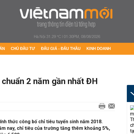
Hà Nội 31.29 °C
|
01:30PM, 08/08/2026
ÁN
CHỦ ĐẦU TƯ
ĐẤU GIÁ - ĐẤU THẦU
KINH DOANH
m chuẩn 2 năm gần nhất ĐH
nh thức công bố chỉ tiêu tuyển sinh năm 2018.
ăm nay, chỉ tiêu của trường tăng thêm khoảng 5%,