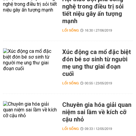
nghệ trong điều trị sỏi
tiết niệu gây ấn tượng
mạnh
LỐI SỐNG
16:30 | 27/06/2019
Xúc động ca mổ đặc biệt
đón bé sơ sinh từ người
mẹ ung thư giai đoạn
cuối
LỐI SỐNG
00:55 | 23/05/2019
Chuyên gia hóa giải quan
niệm sai lầm về kích cỡ
cậu nhỏ
LỐI SỐNG
09:33 | 12/05/2019