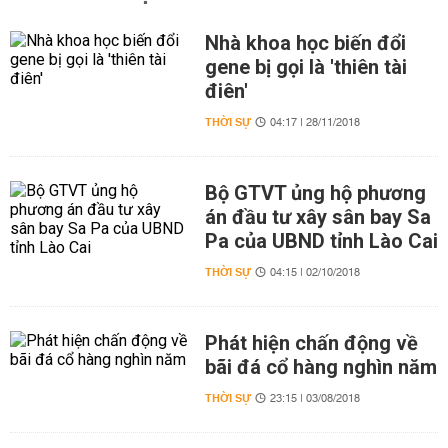
Nhà khoa học biến đổi
gene bị gọi là 'thiên tài
điên'
THỜI SỰ
04:17 | 28/11/2018
Bộ GTVT ủng hộ phương
án đầu tư xây sân bay Sa
Pa của UBND tỉnh Lào Cai
THỜI SỰ
04:15 | 02/10/2018
Phát hiện chấn động về
bãi đá cổ hàng nghìn năm
THỜI SỰ
23:15 | 03/08/2018