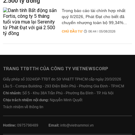
2.500 tỷ đồng
Trong báo cáo tài chính hợp nhất
quý II/2026, Phát Đạt cho biết đã
chuyển nhượng toàn bộ 99,34%...
CHỦ ĐẦU TƯ
06:44 | 05/08/2026
TRANG TTĐTTH CỦA CÔNG TY VIETNEWSCORP
Giấy phép số 3324/GP-TTĐT do Sở VH&TT TPHCM cấp ngày 20/3/2026
Lầu 5 - Compa Building - 293 Điện Biên Phủ - Phường Gia Định - TP.HCM
Chi nhánh:
Số 5 - Khu 38A Trần Phú - Phường Ba Đình - TP. Hà Nội
Chịu trách nhiệm nội dung:
Nguyễn Minh Quyết
Trách nhiệm về thông tin
Hotline:
0975798489
Email:
info@vietnammoi.vn