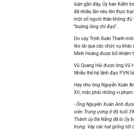
luận gần đây, Ủy ban Kiểm tr
đã nhiều lần nêu lên thực trạ
một số người thân không đủ t
"buông lỏng chỉ đạo"...
Do vậy Trịnh Xuân Thanh mới 
lèo lái qua các chức vụ khác 
Minh Hoàng được bổ nhiệm t
Vũ Quang Hải được ông Vũ H
Nhiều thế hệ lãnh đạo PVN li
Hay như ông Nguyễn Xuân Anh
XII, mắc phải những vi phạm ấ
- Ông Nguyễn Xuân Anh được c
viên Trung ương ở độ tuổi 39
Thành ủy Đà Nẵng đã bị Ủy 
trọng. Vậy các hạt giống tốt 