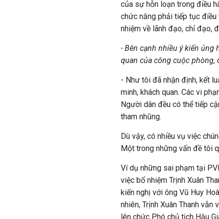
của sự hỗn loạn trong điều h
chức năng phải tiếp tục điều 
nhiệm về lãnh đạo, chỉ đạo, đ
- Bên cạnh nhiều ý kiến ủng
quan của công cuộc phòng, 
- Như tôi đã nhận định, kết 
minh, khách quan. Các vi ph
Người dân đều có thể tiếp cậ
tham nhũng.
Dù vậy, có nhiều vụ việc chú
Một trong những vấn đề tôi q
Ví dụ những sai phạm tại PVN
việc bổ nhiệm Trịnh Xuân Than
kiến nghị với ông Vũ Huy Ho
nhiên, Trịnh Xuân Thanh vẫn 
lên chức Phó chủ tịch Hậu Gi