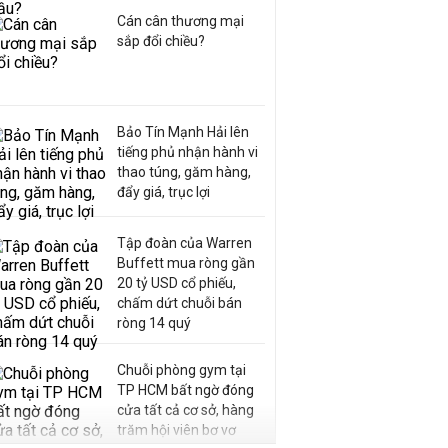
Cán cân thương mại
sắp đổi chiều?
Bảo Tín Mạnh Hải lên
tiếng phủ nhận hành vi
thao túng, găm hàng,
đẩy giá, trục lợi
Tập đoàn của Warren
Buffett mua ròng gần
20 tỷ USD cổ phiếu,
chấm dứt chuỗi bán
ròng 14 quý
Chuỗi phòng gym tại
TP HCM bất ngờ đóng
cửa tất cả cơ sở, hàng
trăm hội viên bơ vơ