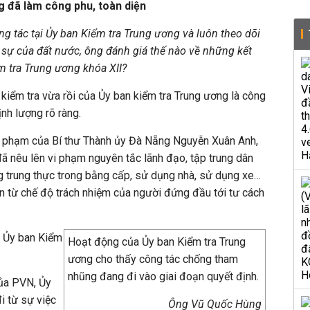
g đã làm công phu, toàn diện
g tác tại Ủy ban Kiểm tra Trung ương và luôn theo dõi
 sự của đất nước, ông đánh giá thế nào về những kết
m tra Trung ương khóa XII?
 kiểm tra vừa rồi của Ủy ban kiểm tra Trung ương là công
định lượng rõ ràng.
vi phạm của Bí thư Thành ủy Đà Nẵng Nguyễn Xuân Anh,
ã nêu lên vi phạm nguyên tắc lãnh đạo, tập trung dân
g trung thực trong bằng cấp, sử dụng nhà, sử dụng xe…
ện từ chế độ trách nhiệm của người đứng đầu tới tư cách
a Ủy ban Kiểm
Hoạt động của Ủy ban Kiểm tra Trung
ương cho thấy công tác chống tham
nhũng đang đi vào giai đoạn quyết định.
của PVN, Ủy
i từ sự việc
Ông Vũ Quốc Hùng