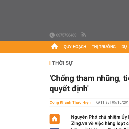
0975798489
QUY HOẠCH
THỊ TRƯỜNG
DỰ 
THỜI SỰ
'Chống tham nhũng, ti
quyết định'
Công Khanh Thực Hiện
11:35 | 05/10/20
Nguyên Phó chủ nhiệm Ủy b
Zing.vn về việc hàng loạt 