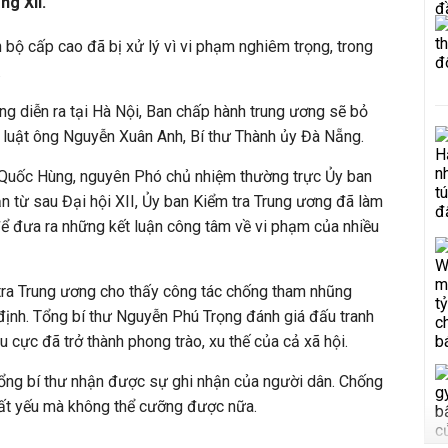
ảng XII.
 bộ cấp cao đã bị xử lý vì vi phạm nghiêm trọng, trong
.
ng diễn ra tại Hà Nội, Ban chấp hành trung ương sẽ bỏ
ỷ luật ông Nguyễn Xuân Anh, Bí thư Thành ủy Đà Nẵng.
 Quốc Hùng, nguyên Phó chủ nhiệm thường trực Ủy ban
ận từ sau Đại hội XII, Ủy ban Kiểm tra Trung ương đã làm
 để đưa ra những kết luận công tâm về vi phạm của nhiều
ra Trung ương cho thấy công tác chống tham nhũng
định. Tổng bí thư Nguyễn Phú Trọng đánh giá đấu tranh
 cực đã trở thành phong trào, xu thế của cả xã hội.
Tổng bí thư nhận được sự ghi nhận của người dân. Chống
tất yếu mà không thể cưỡng được nữa.