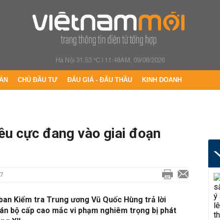
Hà Nội 31.53 °C
|
11:48AM, 09/08/2026
ÁN
CHỦ ĐẦU TƯ
ĐẤU GIÁ - ĐẤU THẦU
KINH DOANH
êu cực đang vào giai đoạn
17
an Kiểm tra Trung ương Vũ Quốc Hùng trả lời
cán bộ cấp cao mắc vi phạm nghiêm trọng bị phát