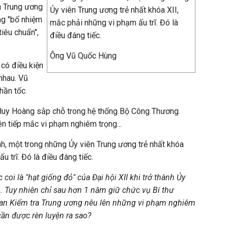
a Trung ương
Ủy viên Trung ương trẻ nhất khóa XII,
ng "bổ nhiệm
mắc phải những vi phạm ấu trĩ. Đó là
iêu chuẩn",
điều đáng tiếc.
Ông Vũ Quốc Hùng
có điều kiện
nhau. Vũ
hần tốc.
uy Hoàng sắp chỗ trong hệ thống Bộ Công Thương.
ên tiếp mắc vi phạm nghiêm trọng...
, một trong những Ủy viên Trung ương trẻ nhất khóa
u trĩ. Đó là điều đáng tiếc.
oi là "hạt giống đỏ" của Đại hội XII khi trở thành Ủy
. Tuy nhiên chỉ sau hơn 1 năm giữ chức vụ Bí thư
ban Kiểm tra Trung ương nêu lên những vi phạm nghiêm
cần được rèn luyện ra sao?