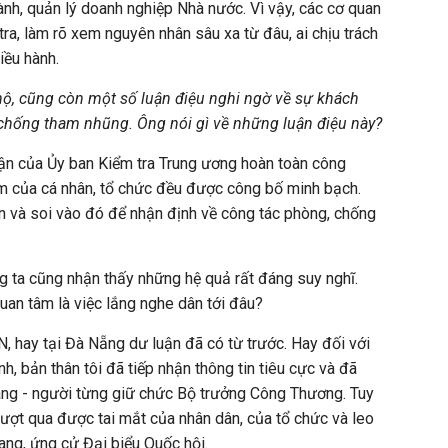
ành, quản lý doanh nghiệp Nhà nước. Vì vậy, các cơ quan
tra, làm rõ xem nguyên nhân sâu xa từ đâu, ai chịu trách
iều hành.
 hộ, cũng còn một số luận điệu nghi ngờ về sự khách
chống tham nhũng. Ông nói gì về những luận điệu này?
luận của Ủy ban Kiểm tra Trung ương hoàn toàn công
ạm của cá nhân, tổ chức đều được công bố minh bạch.
n và soi vào đó để nhận định về công tác phòng, chống
ng ta cũng nhận thấy những hệ quả rất đáng suy nghĩ.
uan tâm là việc lắng nghe dân tới đâu?
, hay tại Đà Nẵng dư luận đã có từ trước. Hay đối với
h, bản thân tôi đã tiếp nhận thông tin tiêu cực và đã
àng - người từng giữ chức Bộ trưởng Công Thương. Tuy
vượt qua được tai mắt của nhân dân, của tổ chức và leo
ang, ứng cử Đại biểu Quốc hội.