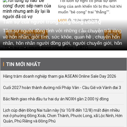
"Tôi luôn tự nghĩ có phải sự lạnh
lùng của anh khiến tôi bị thu hút khi
muốn "bẻ cong" trai "thẳng"".
LGBT
18:24 | 09/04/2019
Tâm sự của người trong cộng đồng LGBTQ
Tâm sự người đồng tính với những câu chuyện trải lòng
TRƯỚC
SAU
TÌM THEO NGÀY
về hôn nhân, giới tính, sức khỏe, quan hệ , chuyện hôn
nhân, hôn nhân người đồng giới, người chuyển giới, hôn
nhân gia đình
TIN MỚI NHẤT
Hàng trăm doanh nghiệp tham gia ASEAN Online Sale Day 2026
Cuối 2027 hoàn thành đường nối Pháp Vân - Cầu Giẽ với Vành đai 3
Bắc Ninh giao nhà đầu tư hai dự án NOXH gần 2.000 tỷ đồng
Lịch cúp điện Đồng Nai tuần này (từ 10/8 đến 12/8) mất điện nhiều
nơi ở phường Đồng Xoài, Chơn Thành, Phước Long, xã Lộc Ninh, Hớn
Quản, Phú Riềng và Đồng Phú