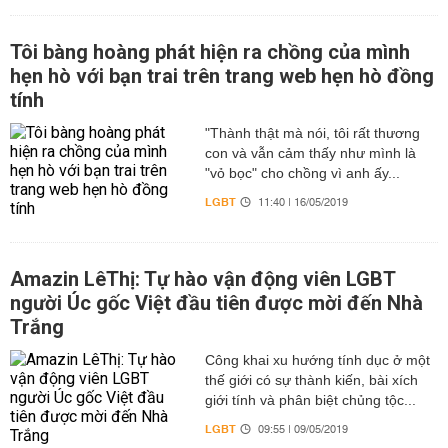
Tôi bàng hoàng phát hiện ra chồng của mình
hẹn hò với bạn trai trên trang web hẹn hò đồng
tính
"Thành thật mà nói, tôi rất thương
con và vẫn cảm thấy như mình là
"vỏ bọc" cho chồng vì anh ấy...
LGBT
11:40 | 16/05/2019
Amazin LêThị: Tự hào vận động viên LGBT
người Úc gốc Việt đầu tiên được mời đến Nhà
Trắng
Công khai xu hướng tính dục ở một
thế giới có sự thành kiến, bài xích
giới tính và phân biệt chủng tộc...
LGBT
09:55 | 09/05/2019