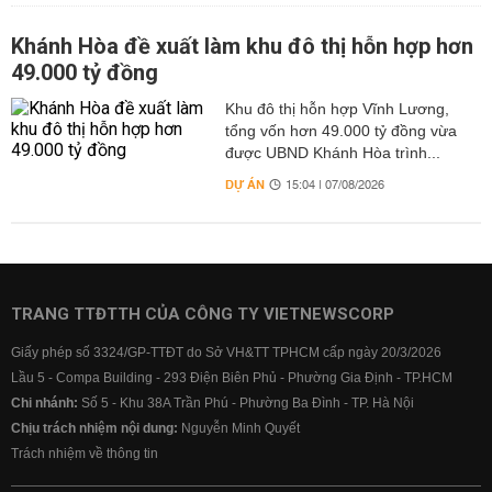
Khánh Hòa đề xuất làm khu đô thị hỗn hợp hơn
49.000 tỷ đồng
Khu đô thị hỗn hợp Vĩnh Lương,
tổng vốn hơn 49.000 tỷ đồng vừa
được UBND Khánh Hòa trình...
DỰ ÁN
15:04 | 07/08/2026
TRANG TTĐTTH CỦA CÔNG TY VIETNEWSCORP
Giấy phép số 3324/GP-TTĐT do Sở VH&TT TPHCM cấp ngày 20/3/2026
Lầu 5 - Compa Building - 293 Điện Biên Phủ - Phường Gia Định - TP.HCM
Chi nhánh:
Số 5 - Khu 38A Trần Phú - Phường Ba Đình - TP. Hà Nội
Chịu trách nhiệm nội dung:
Nguyễn Minh Quyết
Trách nhiệm về thông tin