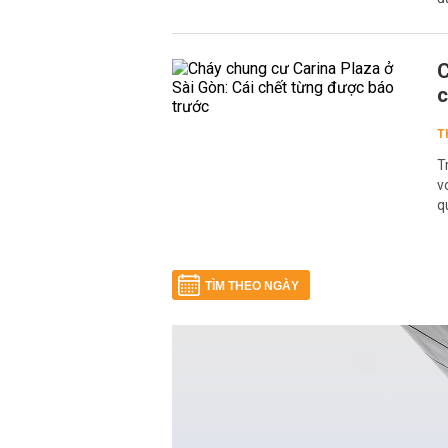
C
c
T
T
v
q
TÌM THEO NGÀY