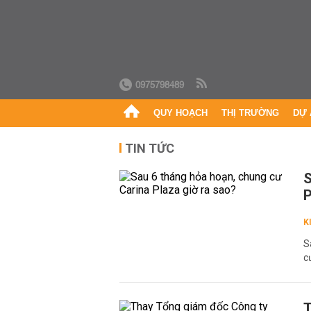
0975798489
QUY HOẠCH
THỊ TRƯỜNG
DỰ 
TIN TỨC
S
P
K
S
c
T