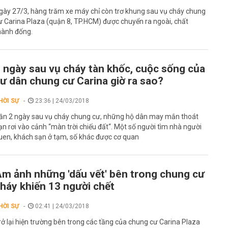
gày 27/3, hàng trăm xe máy chỉ còn trơ khung sau vụ cháy chung
ư Carina Plaza (quận 8, TP.HCM) được chuyển ra ngoài, chất
hành đống.
 ngày sau vụ cháy tàn khốc, cuộc sống của
ư dân chung cư Carina giờ ra sao?
HỜI SỰ
23:36 | 24/03/2018
ần 2 ngày sau vụ cháy chung cư, những hộ dân may mắn thoát
ạn rơi vào cảnh “màn trời chiếu đất“. Một số người tìm nhà người
uen, khách sạn ở tạm, số khác được cơ quan
m ảnh những 'dấu vết' bên trong chung cư
háy khiến 13 người chết
HỜI SỰ
02:41 | 24/03/2018
rở lại hiện trường bên trong các tầng của chung cư Carina Plaza