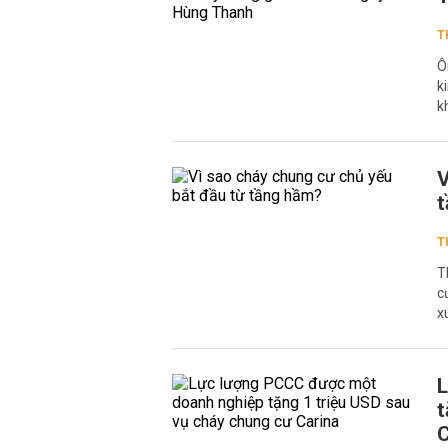
T
Ô
k
k
V
T
T
c
x
L
t
C