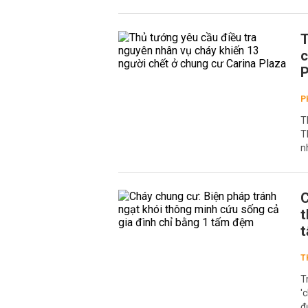
T
c
P
P
T
T
n
C
t
T
T
'
đ