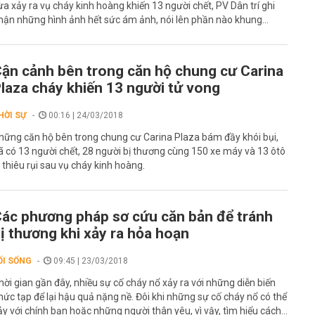
ừa xảy ra vụ cháy kinh hoàng khiến 13 người chết, PV Dân trí ghi
hận những hình ảnh hết sức ám ảnh, nói lên phần nào khung...
ận cảnh bên trong căn hộ chung cư Carina
laza cháy khiến 13 người tử vong
HỜI SỰ
00:16 | 24/03/2018
hững căn hộ bên trong chung cư Carina Plaza bám đầy khói bụi,
ã có 13 người chết, 28 người bị thương cùng 150 xe máy và 13 ôtô
ị thiêu rụi sau vụ cháy kinh hoàng.
ác phương pháp sơ cứu căn bản để tránh
ị thương khi xảy ra hỏa hoạn
ỐI SỐNG
09:45 | 23/03/2018
hời gian gần đây, nhiều sự cố cháy nổ xảy ra với những diễn biến
hức tạp để lại hậu quả nặng nề. Đôi khi những sự cố cháy nổ có thể
ảy với chính bạn hoặc những người thân yêu, vì vậy, tìm hiểu cách...