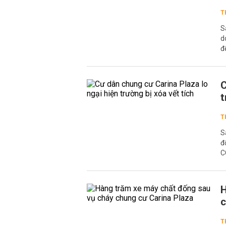
T
S
d
đ
C
t
T
S
đ
C
H
c
T