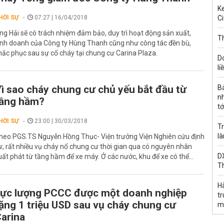
Ke
HỜI SỰ
07:27 | 16/04/2018
Ci
ng Hải sẽ có trách nhiệm đảm bảo, duy trì hoạt động sản xuất,
Th
inh doanh của Công ty Hùng Thanh cũng như công tác đền bù,
hắc phục sau sự cố cháy tại chung cư Carina Plaza.
D
li
ì sao cháy chung cư chủ yếu bắt đầu từ
B
n
tầng hầm?
tớ
HỜI SỰ
23:00 | 30/03/2018
Tr
l
heo PGS.TS Nguyễn Hồng Thục- Viện trưởng Viện Nghiên cứu định
ư, rất nhiều vụ cháy nổ chung cư thời gian qua có nguyên nhân
DX
uất phát từ tầng hầm để xe máy. Ở các nước, khu để xe có thể...
T
H
ực lượng PCCC được một doanh nghiệp
t
ặng 1 triệu USD sau vụ cháy chung cư
m
arina