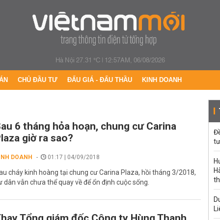
Hà Nội 27.31 °C
|
12:57AM, 06/08/2026
ÁN
CHỦ ĐẦU TƯ
ĐẤU GIÁ - ĐẤU THẦU
KINH DOANH
au 6 tháng hỏa hoạn, chung cư Carina
Đ
laza giờ ra sao?
tư
INH DOANH
01:17 | 04/09/2018
H
Hà
au cháy kinh hoàng tại chung cư Carina Plaza, hồi tháng 3/2018,
th
ư dân vẫn chưa thể quay về để ổn định cuộc sống.
Du
Li
hay Tổng giám đốc Công ty Hùng Thanh