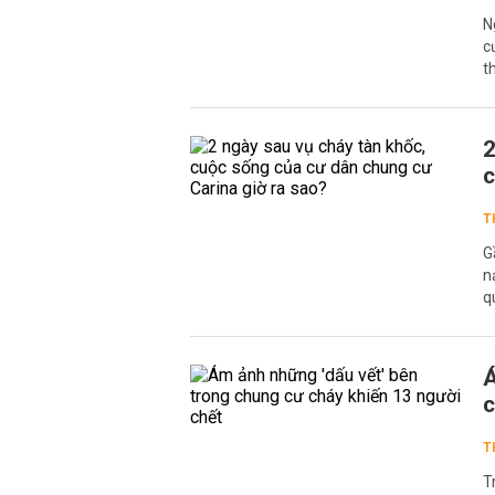
N
c
t
2
c
T
G
n
q
Á
c
T
T