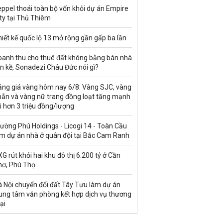
ppel thoái toàn bộ vốn khỏi dự án Empire
ty tại Thủ Thiêm
iết kế quốc lộ 13 mở rộng gần gấp ba lần
oanh thu cho thuê đất không bằng bán nhà
ền kề, Sonadezi Châu Đức nói gì?
ảng giá vàng hôm nay 6/8: Vàng SJC, vàng
hẫn và vàng nữ trang đồng loạt tăng mạnh
i hơn 3 triệu đồng/lượng
ường Phú Holdings - Licogi 14 - Toàn Cầu
àm dự án nhà ở quân đội tại Bắc Cam Ranh
G rút khỏi hai khu đô thị 6.200 tỷ ở Cần
hơ, Phú Thọ
à Nội chuyển đổi đất Tây Tựu làm dự án
rung tâm văn phòng kết hợp dịch vụ thương
ại