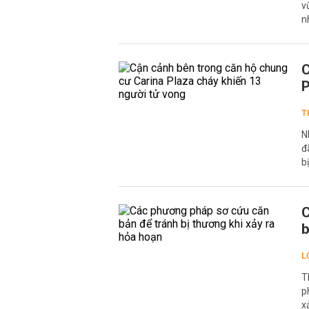
v
n
C
P
T
N
đ
b
C
b
L
T
p
x