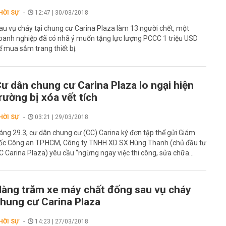
HỜI SỰ
12:47 | 30/03/2018
au vụ cháy tại chung cư Carina Plaza làm 13 người chết, một
oanh nghiệp đã có nhã ý muốn tặng lực lượng PCCC 1 triệu USD
ể mua sắm trang thiết bị.
ư dân chung cư Carina Plaza lo ngại hiện
rường bị xóa vết tích
HỜI SỰ
03:21 | 29/03/2018
áng 29.3, cư dân chung cư (CC) Carina ký đơn tập thể gửi Giám
ốc Công an TP.HCM, Công ty TNHH XD SX Hùng Thanh (chủ đầu tư
C Carina Plaza) yêu cầu “ngừng ngay việc thi công, sửa chữa...
àng trăm xe máy chất đống sau vụ cháy
hung cư Carina Plaza
HỜI SỰ
14:23 | 27/03/2018