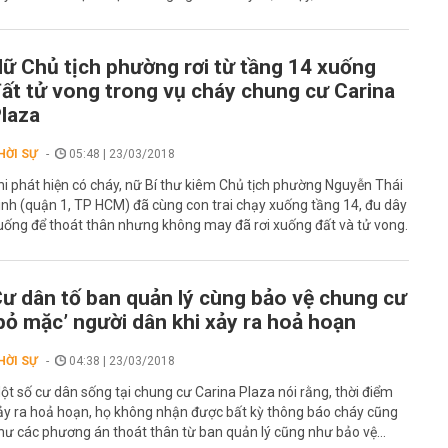
ữ Chủ tịch phường rơi từ tầng 14 xuống
ất tử vong trong vụ cháy chung cư Carina
laza
HỜI SỰ
05:48 | 23/03/2018
hi phát hiện có cháy, nữ Bí thư kiêm Chủ tịch phường Nguyễn Thái
ình (quận 1, TP HCM) đã cùng con trai chạy xuống tầng 14, đu dây
uống để thoát thân nhưng không may đã rơi xuống đất và tử vong.
ư dân tố ban quản lý cùng bảo vệ chung cư
bỏ mặc’ người dân khi xảy ra hoả hoạn
HỜI SỰ
04:38 | 23/03/2018
ột số cư dân sống tại chung cư Carina Plaza nói rằng, thời điểm
ảy ra hoả hoạn, họ không nhận được bất kỳ thông báo cháy cũng
hư các phương án thoát thân từ ban quản lý cũng như bảo vệ...