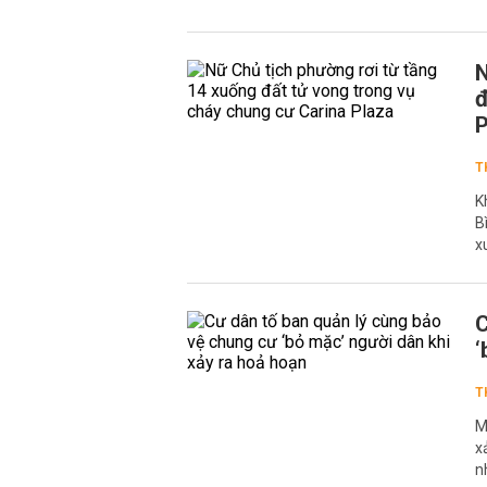
N
đ
P
T
K
B
x
C
‘
T
M
x
n