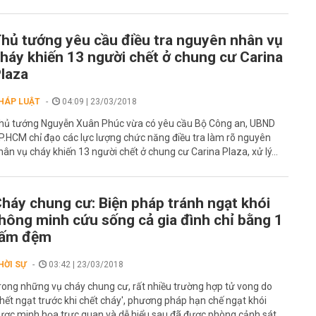
hủ tướng yêu cầu điều tra nguyên nhân vụ
háy khiến 13 người chết ở chung cư Carina
laza
HÁP LUẬT
04:09 | 23/03/2018
hủ tướng Nguyễn Xuân Phúc vừa có yêu cầu Bộ Công an, UBND
P.HCM chỉ đạo các lực lượng chức năng điều tra làm rõ nguyên
hân vụ cháy khiến 13 người chết ở chung cư Carina Plaza, xử lý...
háy chung cư: Biện pháp tránh ngạt khói
hông minh cứu sống cả gia đình chỉ bằng 1
tấm đệm
HỜI SỰ
03:42 | 23/03/2018
rong những vụ cháy chung cư, rất nhiều trường hợp tử vong do
chết ngạt trước khi chết cháy', phương pháp hạn chế ngạt khói
ược minh họa trực quan và dễ hiểu sau đã được phòng cảnh sát...