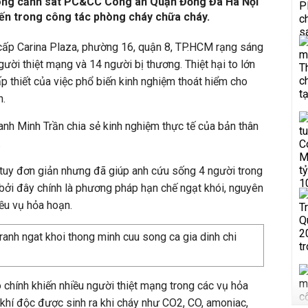
hòng cảnh sát PC&CC Công an Quận Đống Đa Hà Nội
 biến trong công tác phòng cháy chữa cháy.
cấp Carina Plaza, phường 16, quận 8, TP.HCM rạng sáng
gười thiệt mạng và 14 người bị thương. Thiệt hại to lớn
 thiết của việc phổ biến kinh nghiệm thoát hiểm cho
n.
 anh Minh Trần chia sẻ kinh nghiệm thực tế của bản thân
.
uy đơn giản nhưng đã giúp anh cứu sống 4 người trong
, bởi đây chính là phương pháp hạn chế ngạt khói, nguyên
iều vụ hỏa hoạn.
o chính khiến nhiều người thiệt mạng trong các vụ hỏa
u khí độc được sinh ra khi cháy như CO2, CO, amoniac,