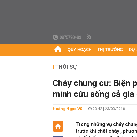
0975798489
QUY HOẠCH
THỊ TRƯỜNG
DỰ 
THỜI SỰ
Cháy chung cư: Biện p
minh cứu sống cả gia
Hoàng Ngọc Vũ
03:42 | 23/03/2018
Trong những vụ cháy chung 
trước khi chết cháy', phươ