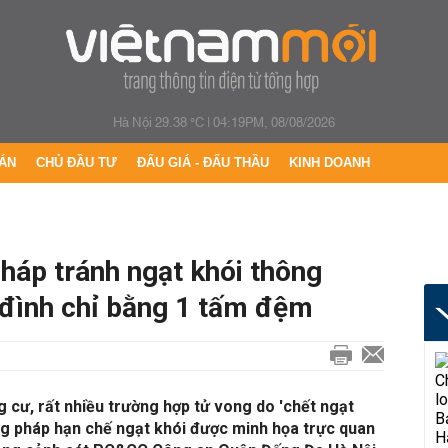
Hà Nội 29.38 °C
|
04:19PM, 08/08/2026
ÁN
CHỦ ĐẦU TƯ
ĐẤU GIÁ - ĐẤU THẦU
KINH DOANH
háp tránh ngạt khói thông
 đình chỉ bằng 1 tấm đệm
cư, rất nhiều trường hợp tử vong do 'chết ngạt
ng pháp hạn chế ngạt khói được minh họa trực quan