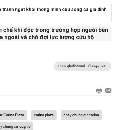
 chế khí độc trong trường hợp người bên
ra ngoài và chờ đợi lực lượng cứu hộ
Theo
giadinhmoi
Copy link
ư Carina Plaza
carina plaza
cháy chung cư carina
y chung cư quận 8