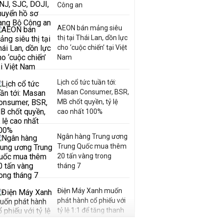
Công an
AEON bán mảng siêu
thị tại Thái Lan, dồn lực
cho ‘cuộc chiến’ tại Việt
Nam
Lịch cổ tức tuần tới:
Masan Consumer, BSR,
MB chốt quyền, tỷ lệ
cao nhất 100%
Ngân hàng Trung ương
Trung Quốc mua thêm
20 tấn vàng trong
tháng 7
Điện Máy Xanh muốn
phát hành cổ phiếu với
tỷ lệ 1:1 để tăng thanh