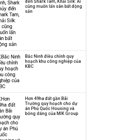
đến Shark Tam, Khải Silk: Ai
Huấn Hoa Hồng bỗng
cũng muốn lấn sân bất động
dưng ‘biến mất’, một
sản
công ty khác đã giải thể
Bắc Ninh điều chỉnh quy
hoạch khu công nghiệp của
KBC
Hơn 49ha đất gần Bãi
Trường quy hoạch cho dự
án Phú Quốc Housing và
bóng dáng của MIK Group