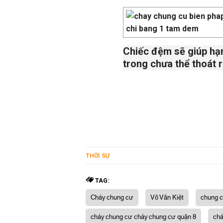
Chiếc đệm sẽ giúp hạn
trong chưa thể thoát 
THỜI SỰ
TAG:
Cháy chung cư
Võ Văn Kiệt
chung c
cháy chung cư cháy chung cư quận 8
chá