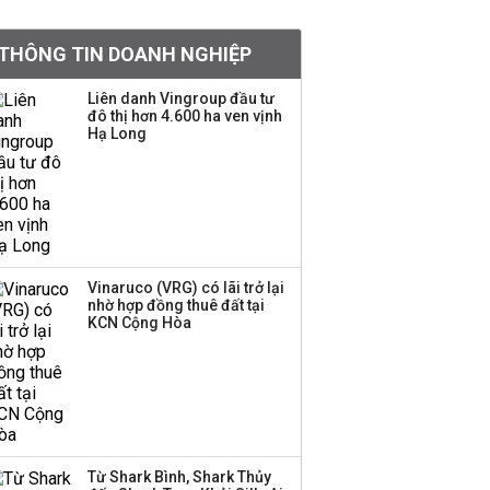
khoản
THÔNG TIN DOANH NGHIỆP
Sau nhịp điều chỉnh
mạnh, CTCK nhìn thấy
Liên danh Vingroup đầu tư
cơ hội ở nhóm cổ phiếu
đô thị hơn 4.600 ha ven vịnh
nào?
Hạ Long
Một thương hiệu thời
trang Việt đóng cửa
sau 5 năm hoạt động,
thanh lý toàn bộ cửa
hàng
Vinaruco (VRG) có lãi trở lại
nhờ hợp đồng thuê đất tại
TOP 10 ngân hàng lãi
KCN Cộng Hòa
lớn nhất từ kinh doanh
ngoại hối nửa đầu năm
2026: Vietcombank
quán quân, ACB dẫn
đầu nhóm tư nhân
Từ Shark Bình, Shark Thủy
Công ty 100 tỷ của