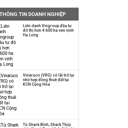
Chân dung ông chủ kín
THÔNG TIN DOANH NGHIỆP
tiếng đứng sau tiệm
vàng Mi Hồng: Từ phụ
Liên danh Vingroup đầu tư
xe, sửa đồ điện tử cũ
đô thị hơn 4.600 ha ven vịnh
đến gây dựng thương
Hạ Long
hiệu hơn 35 năm tuổi
SSI Research chỉ ra hai
yếu tố quyết định động
lực tăng trưởng nửa
cuối năm
Vinaruco (VRG) có lãi trở lại
nhờ hợp đồng thuê đất tại
PNJ công bố thông tin
KCN Cộng Hòa
bất thường liên quan
đến vấn đề nộp thuế
Ông Trump sắp có
quyền tùy ý áp thuế
Từ Shark Bình, Shark Thủy
100% lên những đối tác