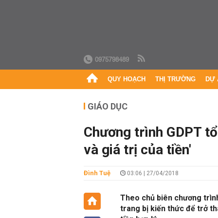
0975798489
QUY HOẠCH
THỊ TRƯỜNG
DỰ 
GIÁO DỤC
Chương trình GDPT tổn
và giá trị của tiền'
Đình Tuệ
03:06 | 27/04/2018
Theo chủ biên chương trìn
trang bị kiến thức để trở t