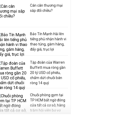
Cán cân thương mại
sắp đổi chiều?
Bảo Tín Mạnh Hải lên
tiếng phủ nhận hành vi
thao túng, găm hàng,
đẩy giá, trục lợi
Tập đoàn của Warren
Buffett mua ròng gần
20 tỷ USD cổ phiếu,
chấm dứt chuỗi bán
ròng 14 quý
Chuỗi phòng gym tại
TP HCM bất ngờ đóng
cửa tất cả cơ sở, hàng
trăm hội viên bơ vơ