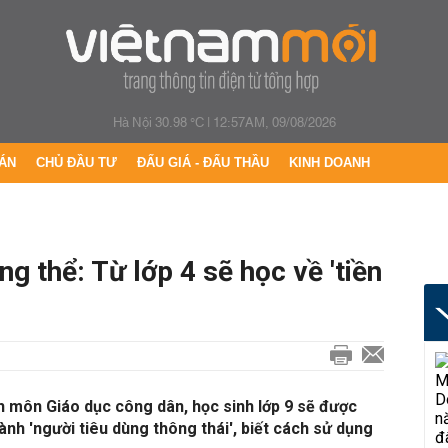
Hà Nội 30.98 °C
|
12:57AM, 09/08/2026
ÁN
CHỦ ĐẦU TƯ
ĐẤU GIÁ - ĐẤU THẦU
KINH DOANH
g thể: Từ lớp 4 sẽ học về 'tiền
h môn Giáo dục công dân, học sinh lớp 9 sẽ được
hành 'người tiêu dùng thông thái', biết cách sử dụng