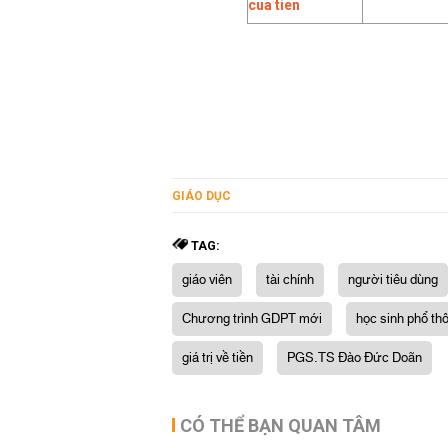
GIÁO DỤC
TAG:
giáo viên
tài chính
người tiêu dùng
Chương trình GDPT mới
học sinh phổ th
giá trị về tiền
PGS.TS Đào Đức Doãn
CÓ THỂ BẠN QUAN TÂM