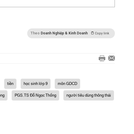
Theo
Doanh Nghiệp & Kinh Doanh
Copy link
tiền
học sinh lớp 9
môn GDCD
ông
PGS.TS Đỗ Ngọc Thống
người tiêu dùng thông thái