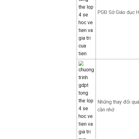
PGĐ Sở Giáo dục Hà
Những thay đổi qua
cần nhớ