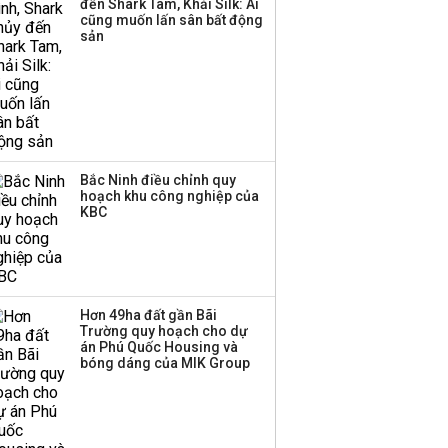
đến Shark Tam, Khải Silk: Ai
thương mại hàng đầu?
cũng muốn lấn sân bất động
sản
Bắc Ninh điều chỉnh quy
hoạch khu công nghiệp của
KBC
Hơn 49ha đất gần Bãi
Trường quy hoạch cho dự
án Phú Quốc Housing và
bóng dáng của MIK Group