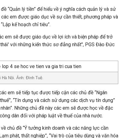
đề “Quản lý tiền” để hiểu về ý nghĩa cách quản lý và sử
8, các em được giáo dục về sự cần thiết, phương pháp và
 “Lập kế hoạch chỉ tiêu”.
các em sẽ được giáo dục về lợi ích và biện pháp để trở
 thái' với những kiến thức sơ đẳng nhất", PGS Đào Đức
i Hà Nội. Ảnh: Đình Tuệ.
các em sẽ tiếp tục được tiếp cận các chủ đề “Ngân
thuế”, “Tín dụng và cách sử dụng các dịch vụ tín dụng”
cá nhân”. Những chủ đề này các em sẽ được học về đặc
 công dân đối với pháp luật về thuế của nhà nước.
 về chủ đề “Ý tưởng kinh doanh và các năng lực cần
“Lạm phát, thất nghiệp”, “Vai trò của tiêu dùng và văn hóa