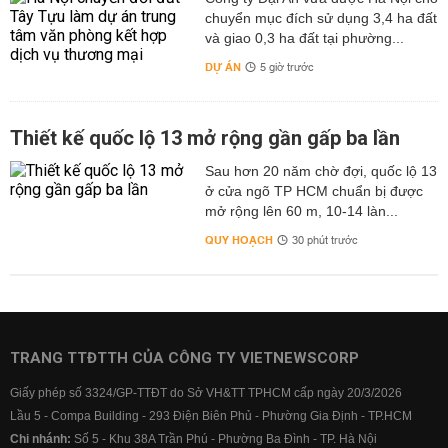
chuyển mục đích sử dụng 3,4 ha đất
và giao 0,3 ha đất tại phường...
DỰ ÁN
5 giờ trước
Thiết kế quốc lộ 13 mở rộng gần gấp ba lần
Sau hơn 20 năm chờ đợi, quốc lộ 13
ở cửa ngõ TP HCM chuẩn bị được
mở rộng lên 60 m, 10-14 làn...
QUY HOẠCH
30 phút trước
TRANG TTĐTTH CỦA CÔNG TY VIETNEWSCORP
Giấy phép số 3324/GP-TTĐT do Sở VH&TT TPHCM cấp ngày 20/3/2026
Lầu 5 - Compa Building - 293 Điện Biên Phủ - Phường Gia Định - TP.HCM
Chi nhánh:
Số 5 - Khu 38A Trần Phú - Phường Ba Đình - TP. Hà Nội