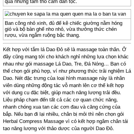
qua những tấm thổ cẩm dân tộc.
Ban công nhỏ xinh, đủ để kê chiếc giường nằm hóng
gió và bộ bàn ghế nho nhỏ, vừa thưởng thức chén
rượu, vừa ngắm ruộng bậc thang.
Kết hợp với tắm lá Dao Đỏ sẽ là massage toàn thân. Ở
đây cũng mang tới cho khách nghỉ những lựa chọn khác
nhau như gói massage Lá Dao, Tre, Đá Nóng… Bạn có
thể chọn gói phù hợp, ví như phương thức trải nghiệm Lá
Dao. Nét đặc trưng của loại hình massage này là nhân
viên dùng những động tác vỗ mạnh lên cơ thể kết hợp
với dụng cụ đặc biệt, giúp mạch năng lượng trải đều.
Liệu pháp chạm đến tất cả các cơ quan chức năng,
nhanh chóng xua tan các cơn đau và căng cứng của
bắp. Nếu bạn đi lại nhiều, chân bị mỏi thì nên chọn gói
Herbal Compress Massage vì có kết hợp ngâm chân tái
tạo năng lượng với thảo dược của người Dao Đỏ.