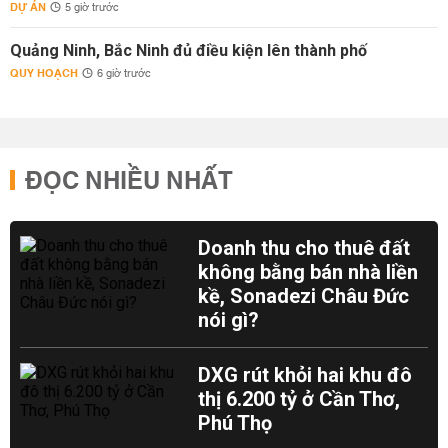
DỰ ÁN
5 giờ trước
Quảng Ninh, Bắc Ninh đủ điều kiện lên thành phố
QUY HOẠCH
6 giờ trước
ĐỌC NHIỀU NHẤT
Doanh thu cho thuê đất
không bằng bán nhà liền
kề, Sonadezi Châu Đức
nói gì?
DXG rút khỏi hai khu đô
thị 6.200 tỷ ở Cần Thơ,
Phú Thọ