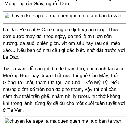
Mông, người Giáy, người Dao...
Lá Dao Retreat & Cafe cũng có dịch vụ ăn uống. Thực
đơn được thay đổi theo ngày, có thể là thịt lợn bản
nướng, cá suối chiên giòn, vịt om sấu hay rau cải mèo
xào… Nếu bạn có nhu cầu gì đặc biệt, nhớ đặt trước với
Lá Dao.
Từ Tả Van, dễ dàng đi bộ để thăm thú, chụp ảnh tại suối
Mường Hoa, hay đi xa chút nữa thì ghé Cầu Mây, thác
Giàng Ta Chải, thăm lúa tại Lao Chải, Séo Mý Tỷ. Nếu
những điểm kể trên bạn đã ghé thăm, vậy thì chỉ cần
nằm thư thái trên ghế, nhâm nhi ly rượu, hít thở không
khí trong lành, từng ấy đã đủ cho một cuối tuần tuyệt vời
ở Tả Van.