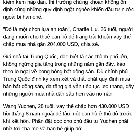
kiệm kém hấp dẫn, thị trường chứng khoán không ổn
định cùng những quy định ngặt nghèo khiến đầu tư nước
ngoài bị hạn chế.
"Đó là một chọn lựa an toàn", Charlie Liu, 26 tuổi, người
đang muốn cho thuê căn hộ để trang trải khoản vay thế
chấp mua nhà gần 204.000 USD, chia sẻ.
Giá nhà tại Trung Quốc, đặc biệt là các thành phố lớn,
không ngừng gia tăng trong những năm gần đây, kéo
theo lo ngại về bong bóng bất động sản. Dù chính phủ
Trung Quốc định kỳ xem xét và thắt chặt quy định mua
bán bất động sản, đà tăng giá vẫn tiếp tục leo thang, đẩy
những người mua nhà dấn sâu hơn vào nợ nần.
Wang Yuchen, 28 tuổi, vay thế chấp hơn 430.000 USD
hồi tháng 8 năm ngoái để tậu một căn hộ ở thủ đô trước
khi kết hôn. Phần đặt cọc cho chủ đầu tư Yuchen phải
nhờ tới cha mẹ và bạn bè giúp đỡ.