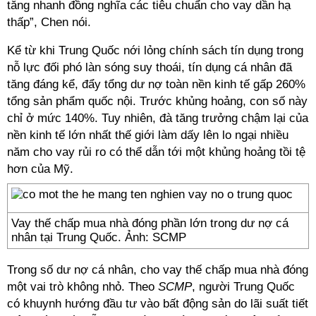
tăng nhanh đồng nghĩa các tiêu chuẩn cho vay dần hạ
thấp”, Chen nói.
Kể từ khi Trung Quốc nới lỏng chính sách tín dụng trong
nỗ lực đối phó làn sóng suy thoái, tín dụng cá nhân đã
tăng đáng kể, đẩy tổng dư nợ toàn nền kinh tế gấp 260%
tổng sản phẩm quốc nội. Trước khủng hoảng, con số này
chỉ ở mức 140%. Tuy nhiên, đà tăng trưởng chậm lại của
nền kinh tế lớn nhất thế giới làm dấy lên lo ngại nhiều
năm cho vay rủi ro có thể dẫn tới một khủng hoảng tồi tệ
hơn của Mỹ.
Vay thế chấp mua nhà đóng phần lớn trong dư nợ cá
nhân tại Trung Quốc. Ảnh: SCMP
Trong số dư nợ cá nhân, cho vay thế chấp mua nhà đóng
một vai trò không nhỏ. Theo
SCMP
, người Trung Quốc
có khuynh hướng đầu tư vào bất động sản do lãi suất tiết