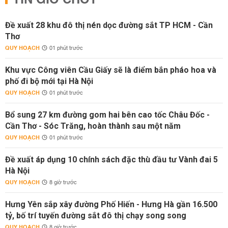
TIN GIỜ CHÓT
Đề xuất 28 khu đô thị nén dọc đường sắt TP HCM - Cần
Thơ
QUY HOẠCH
01 phút trước
Khu vực Công viên Cầu Giấy sẽ là điểm bắn pháo hoa và
phố đi bộ mới tại Hà Nội
QUY HOẠCH
01 phút trước
Bổ sung 27 km đường gom hai bên cao tốc Châu Đốc -
Cần Thơ - Sóc Trăng, hoàn thành sau một năm
QUY HOẠCH
01 phút trước
Đề xuất áp dụng 10 chính sách đặc thù đầu tư Vành đai 5
Hà Nội
QUY HOẠCH
8 giờ trước
Hưng Yên sắp xây đường Phố Hiến - Hưng Hà gần 16.500
tỷ, bố trí tuyến đường sắt đô thị chạy song song
QUY HOẠCH
8 giờ trước