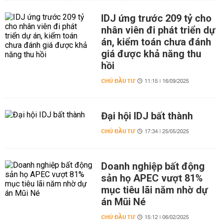
IDJ ứng trước 209 tỷ cho
nhân viên đi phát triển dự
án, kiểm toán chưa đánh
giá được khả năng thu
hồi
CHỦ ĐẦU TƯ
11:15 | 16/09/2025
Đại hội IDJ bất thành
CHỦ ĐẦU TƯ
17:34 | 25/05/2025
Doanh nghiệp bất động
sản họ APEC vượt 81%
mục tiêu lãi năm nhờ dự
án Mũi Né
CHỦ ĐẦU TƯ
15:12 | 06/02/2025