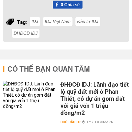
0
Chia sẻ
IDJ
IDJ Việt Nam
Đầu tư IDJ
Tag:
ĐHĐCĐ IDJ
CÓ THỂ BẠN QUAN TÂM
ĐHĐCĐ IDJ: Lãnh đạo tiết
lộ quỹ đất mới ở Phan
Thiết, có dự án gom đất
với giá vốn 1 triệu
đồng/m2
CHỦ ĐẦU TƯ
17:35 | 09/06/2026