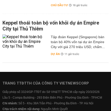
CHỦ ĐẦU TƯ
16 giờ trước
Keppel thoái toàn bộ vốn khỏi dự án Empire
City tại Thủ Thiêm
Tập đoàn Keppel (Singapore) bán
toàn bộ 40% vốn tại dự án Empire
City với giá 270 triệu USD, chấm...
DỰ ÁN
11 giờ trước
TRANG TTĐTTH CỦA CÔNG TY VIETNEWSCORP
Giấy phép số 3324/GP-TTĐT do Sở VH&TT TPHCM cấp ngày 20/3/2026
Lầu 5 - Compa Building - 293 Điện Biên Phủ - Phường Gia Định - TP.HCM
Chi nhánh:
Số 5 - Khu 38A Trần Phú - Phường Ba Đình - TP. Hà Nội
Chịu trách nhiệm nội dung:
Nguyễn Minh Quyết