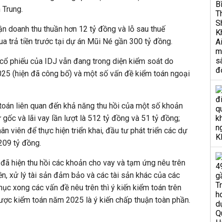
 Trung.
ận doanh thu thuần hơn 12 tỷ đồng và lỗ sau thuế
a trả tiền trước tại dự án Mũi Né gần 300 tỷ đồng.
 cổ phiếu của IDJ vẫn đang trong diện kiểm soát do
5 (hiện đã công bố) và một số vấn đề kiểm toán ngoại
m toán liên quan đến khả năng thu hồi của một số khoản
gốc và lãi vay lần lượt là 512 tỷ đồng và 51 tỷ đồng;
 viên để thực hiện triển khai, đầu tư phát triển các dự
209 tỷ đồng.
đã hiện thu hồi các khoản cho vay và tạm ứng nêu trên
iền, xử lý tài sản đảm bảo và các tài sản khác của các
hục xong các vấn đề nêu trên thì ý kiến kiểm toán trên
ược kiểm toán năm 2025 là ý kiến chấp thuận toàn phần.