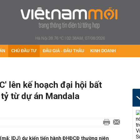
Hà Nội 28.76 °C
|
02:38AM, 07/08/2026
ÁN
CHỦ ĐẦU TƯ
ĐẤU GIÁ - ĐẤU THẦU
KINH DOANH
' lên kế hoạch đại hội bất
 tỷ từ dự án Mandala
(mã: IDJ) dự kiến tiến hành ĐHĐCĐ thường niên