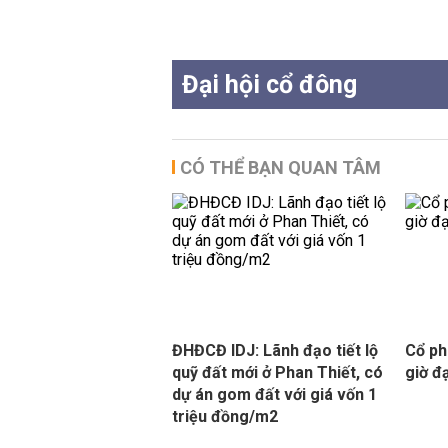
Đại hội cổ đông
CÓ THỂ BẠN QUAN TÂM
ĐHĐCĐ IDJ: Lãnh đạo tiết lộ
Cổ ph
quỹ đất mới ở Phan Thiết, có
giờ đạ
dự án gom đất với giá vốn 1
triệu đồng/m2