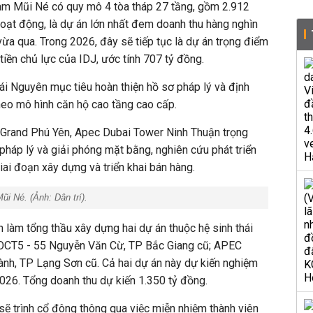
 Mũi Né có quy mô 4 tòa tháp 27 tầng, gồm 2.912
oạt động, là dự án lớn nhất đem doanh thu hàng nghìn
ừa qua. Trong 2026, đây sẽ tiếp tục là dự án trọng điểm
iền chủ lực của IDJ, ước tính 707 tỷ đồng.
hái Nguyên
mục tiêu hoàn thiện hồ sơ pháp lý và định
heo mô hình căn hộ cao tầng cao cấp.
Grand Phú Yên, Apec Dubai Tower Ninh Thuận trọng
 pháp lý và giải phóng mặt bằng, nghiên cứu phát triển
i đoạn xây dựng và triển khai bán hàng.
ũi Né. (Ảnh:
Dân trí
).
h làm tổng thầu xây dựng hai dự án thuộc hệ sinh thái
OCT5 - 55 Nguyễn Văn Cừ, TP Bắc Giang cũ; APEC
ành, TP Lạng Sơn cũ. Cả hai dự án này dự kiến nghiệm
2026. Tổng doanh thu dự kiến 1.350 tỷ đồng.
 sẽ trình cổ đông thông qua việc miễn nhiệm thành viên