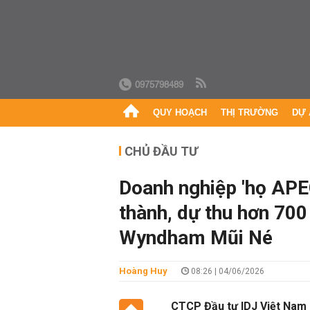
0975798489
QUY HOẠCH
THỊ TRƯỜNG
DỰ 
CHỦ ĐẦU TƯ
Doanh nghiệp 'họ APEC
thành, dự thu hơn 700
Wyndham Mũi Né
Hoàng Huy
08:26 | 04/06/2026
CTCP Đầu tư IDJ Việt Nam 