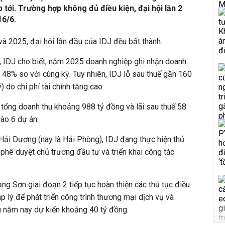
 tới. Trường hợp không đủ điều kiện, đại hội lần 2
16/6.
 2025, đại hội lần đầu của IDJ đều bất thành.
bố, IDJ cho biết, năm 2025 doanh nghiệp ghi nhận doanh
g 48% so với cùng kỳ. Tuy nhiên, IDJ lỗ sau thuế gần 160
) do chi phí tài chính tăng cao.
tổng doanh thu khoảng 988 tỷ đồng và lãi sau thuế 58
vào 6 dự án.
i Dương (nay là Hải Phòng), IDJ đang thực hiện thủ
 phê duyệt chủ trương đầu tư và triển khai công tác
 Sơn giai đoạn 2 tiếp tục hoàn thiện các thủ tục điều
 lý để phát triển công trình thương mại dịch vụ và
u năm nay dự kiến khoảng 40 tỷ đồng.