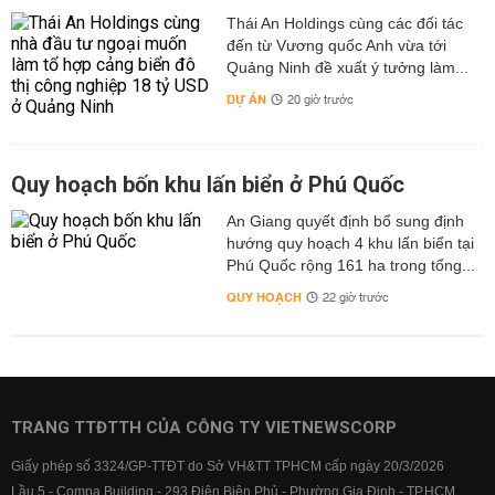
Thái An Holdings cùng các đối tác
đến từ Vương quốc Anh vừa tới
Quảng Ninh đề xuất ý tưởng làm...
DỰ ÁN
20 giờ trước
Quy hoạch bốn khu lấn biển ở Phú Quốc
An Giang quyết định bổ sung định
hướng quy hoạch 4 khu lấn biển tại
Phú Quốc rộng 161 ha trong tổng...
QUY HOẠCH
22 giờ trước
TRANG TTĐTTH CỦA CÔNG TY VIETNEWSCORP
Giấy phép số 3324/GP-TTĐT do Sở VH&TT TPHCM cấp ngày 20/3/2026
Lầu 5 - Compa Building - 293 Điện Biên Phủ - Phường Gia Định - TP.HCM