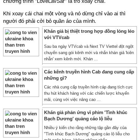
chương trình "LoveLavSar" là trò xoay chai.
Khi xoay cái chai một vòng và nó dừng chỉ vào ai thì
người đó phải cởi bỏ quần áo của mình.
Khán giả bị thiệt trong hợp đồng lỏng lẻo
với VTVcab
Sau ba ngày VTVcab và Next TV Viettel đột ngột
chuyển sang gói kênh mới và nhắn khán giả 'kiên
nhẫn' xem kênh mới. Khán ...
Các kênh truyền hình Cab đang cung cấp
những gì?
Các nhà cung cấp truyền hình cáp đang tích cực
thu hút khách hàng với các chiến lược khuyến
mãi, cùng với việc nâng cao ...
Khán giả phản ứng vì phim 'Tình khúc
Bạch Dương' quảng cáo lộ liễu
Nhiều ý kiến cho rằng những tập gần đây của
"Tình khúc Bạch Dương" quảng cáo lộ liễu cho