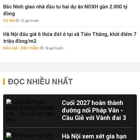
Bắc Ninh giao nhà đầu tư hai dự án NOXH gần 2.000 tỷ
đồng
DỰ ÁN
12 giờ trước
Hà Nội đấu giá 6 thửa đất ở tại xã Tiến Thắng, khởi điểm 7
triệu đồng/m2
ĐẤU GIÁ - ĐẤU THẦU
16 giờ trước
ĐỌC NHIỀU NHẤT
Cuối 2027 hoàn thành
đường nối Pháp Vân -
Cầu Giẽ với Vành đai 3
Hà Nội xem xét gia hạn