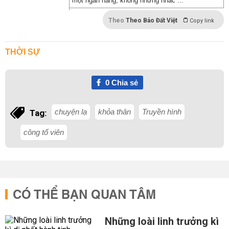
một ngân hàng, không những nhắc ...
Theo
Theo Báo Đất Việt
Copy link
THỜI SỰ
0
Chia sẻ
chuyện lạ
khỏa thân
Truyền hình
Tag:
công tố viên
CÓ THỂ BẠN QUAN TÂM
Những loài linh trưởng kì