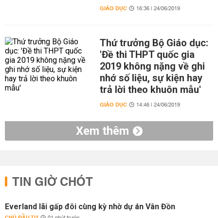
GIÁO DỤC
16:36 | 24/06/2019
Thứ trưởng Bộ Giáo dục:
'Đề thi THPT quốc gia
2019 không nặng về ghi
nhớ số liệu, sự kiện hay
trả lời theo khuôn mẫu'
GIÁO DỤC
14:46 | 24/06/2019
Xem thêm
TIN GIỜ CHÓT
Everland lãi gấp đôi cùng kỳ nhờ dự án Vân Đồn
CHỦ ĐẦU TƯ