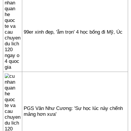
99er xinh đẹp, 'ẵm trọn' 4 học bổng đi Mỹ, Úc
PGS Văn Như Cương: 'Sự học lúc này chểnh
mảng hơn xưa'