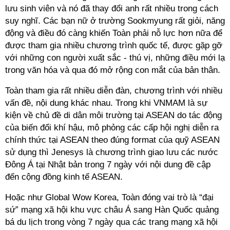
lưu sinh viên và nó đã thay đổi anh rất nhiều trong cách
suy nghĩ. Các bạn nữ ở trường Sookmyung rất giỏi, năng
động và điều đó càng khiến Toàn phải nỗ lực hơn nữa để
được tham gia nhiều chương trình quốc tế, được gặp gỡ
với những con người xuất sắc - thú vị, những điều mới lạ
trong văn hóa và qua đó mở rộng con mắt của bản thân.
Toàn tham gia rất nhiều diễn đàn, chương trình với nhiều
vấn đề, nội dung khác nhau. Trong khi VNMAM là sự
kiện về chủ đề di dân môi trường tại ASEAN do tác động
của biến đổi khí hậu, mô phỏng các cấp hội nghị diễn ra
chính thức tại ASEAN theo đúng format của quỹ ASEAN
sử dụng thì Jenesys là chương trình giao lưu các nước
Đông Á tại Nhật bản trong 7 ngày với nội dung đề cập
đến cộng đồng kinh tế ASEAN.
Hoặc như Global Wow Korea, Toàn đóng vai trò là “đại
sứ” mạng xã hội khu vực châu Á sang Hàn Quốc quảng
bá du lịch trong vòng 7 ngày qua các trang mạng xã hội