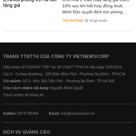
10% sau khi hết hợp đồng thuê,
Minh Đức quyết định tìm phòng...
THỊ TRƯỜNG
10 giờ trước
TRANG TTĐTTH CỦA CÔNG TY VIETNEWSCORP
Giấy phép số 3324/GP-TTĐT do Sở VH&TT TPHCM cấp ngày 20/3/2026
Lầu 5 - Compa Building - 293 Điện Biên Phủ - Phường Gia Định - TP.HCM
Chi nhánh:
Số 5 - Khu 38A Trần Phú - Phường Ba Đình - TP. Hà Nội
Chịu trách nhiệm nội dung:
Nguyễn Minh Quyết
Trách nhiệm về thông tin
Hotline:
0975798489
Email:
info@vietnammoi.vn
DỊCH VỤ QUẢNG CÁO: