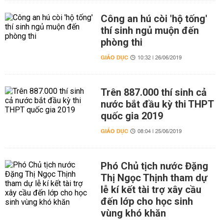
Công an hú còi 'hộ tống'
thí sinh ngủ muộn đến
phòng thi
GIÁO DỤC
10:32 | 26/06/2019
Trên 887.000 thí sinh cả
nước bắt đầu kỳ thi THPT
quốc gia 2019
GIÁO DỤC
08:04 | 25/06/2019
Phó Chủ tịch nước Đặng
Thị Ngọc Thịnh tham dự
lễ kí kết tài trợ xây cầu
đến lớp cho học sinh
vùng khó khăn