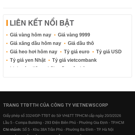
LIÊN KẾT NỔI BẬT
Giá vàng hôm nay
Giá vàng 9999
Giá xăng dầu hôm nay
Giá dầu thô
Giá heo hơi hôm nay
Tỷ giá euro
Tỷ giá USD
Tỷ giá yen Nhật
Tỷ giá vietcombank
Lịch cúp điện
Lãi suất ngân hàng
Lãi suất tiết kiệm
Lãi suất tiền gửi
Lãi suất ngân hàng Agribank
Lãi suất ngân hàng Sacombank
Lãi suất ngân hàng BIDV
TRANG TTĐTTH CỦA CÔNG TY VIETNEWSCORP
Lãi suất ngân hàng Vietinbank
Giấy phép số 3324/GP-TTĐT do Sở VH&TT TPHCM cấp ngày 20/3/2026
Lãi suất ngân hàng Vietcombank
Lầu 5 - Compa Building - 293 Điện Biên Phủ - Phường Gia Định - TP.HCM
Chi nhánh:
Số 5 - Khu 38A Trần Phú - Phường Ba Đình - TP. Hà Nội