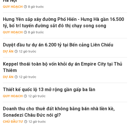
Hà Nội
QUY HOẠCH
8 giờ trước
Hưng Yên sắp xây đường Phố Hiến - Hưng Hà gần 16.500
tỷ, bố trí tuyến đường sắt đô thị chạy song song
QUY HOẠCH
8 giờ trước
Duyệt đầu tư dự án 6.200 tỷ tại Bến cảng Liên Chiểu
DỰ ÁN
12 giờ trước
Keppel thoái toàn bộ vốn khỏi dự án Empire City tại Thủ
Thiêm
DỰ ÁN
12 giờ trước
Thiết kế quốc lộ 13 mở rộng gần gấp ba lần
QUY HOẠCH
12 giờ trước
Doanh thu cho thuê đất không bằng bán nhà liền kề,
Sonadezi Châu Đức nói gì?
CHỦ ĐẦU TƯ
12 giờ trước