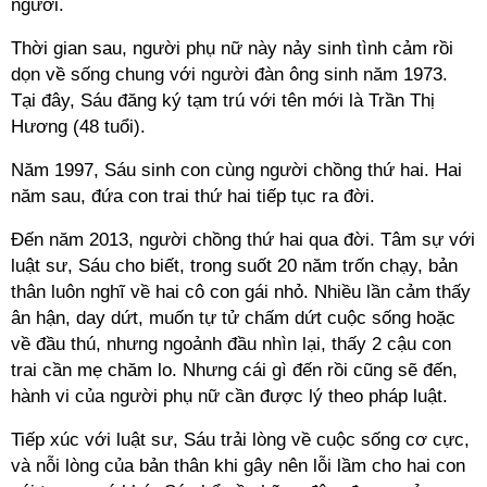
người.
Thời gian sau, người phụ nữ này nảy sinh tình cảm rồi
dọn về sống chung với người đàn ông sinh năm 1973.
Tại đây, Sáu đăng ký tạm trú với tên mới là Trần Thị
Hương (48 tuổi).
Năm 1997, Sáu sinh con cùng người chồng thứ hai. Hai
năm sau, đứa con trai thứ hai tiếp tục ra đời.
Đến năm 2013, người chồng thứ hai qua đời. Tâm sự với
luật sư, Sáu cho biết, trong suốt 20 năm trốn chạy, bản
thân luôn nghĩ về hai cô con gái nhỏ. Nhiều lần cảm thấy
ân hận, day dứt, muốn tự tử chấm dứt cuộc sống hoặc
về đầu thú, nhưng ngoảnh đầu nhìn lại, thấy 2 cậu con
trai cần mẹ chăm lo. Nhưng cái gì đến rồi cũng sẽ đến,
hành vi của người phụ nữ cần được lý theo pháp luật.
Tiếp xúc với luật sư, Sáu trải lòng về cuộc sống cơ cực,
và nỗi lòng của bản thân khi gây nên lỗi lầm cho hai con