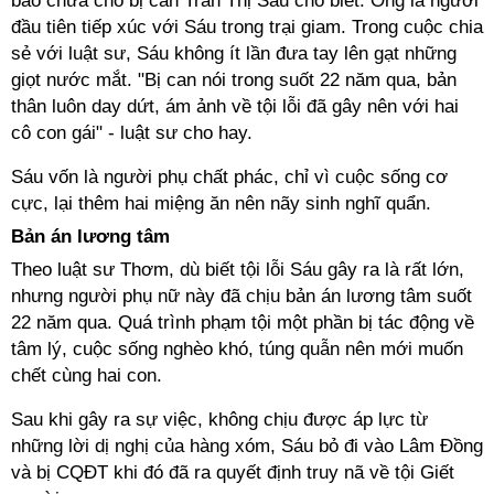
bào chữa cho bị can Trần Thị Sáu cho biết: Ông là người
đầu tiên tiếp xúc với Sáu trong trại giam. Trong cuộc chia
sẻ với luật sư, Sáu không ít lần đưa tay lên gạt những
giọt nước mắt. "Bị can nói trong suốt 22 năm qua, bản
thân luôn day dứt, ám ảnh về tội lỗi đã gây nên với hai
cô con gái" - luật sư cho hay.
Sáu vốn là người phụ chất phác, chỉ vì cuộc sống cơ
cực, lại thêm hai miệng ăn nên nãy sinh nghĩ quẩn.
Bản án lương tâm
Theo luật sư Thơm, dù biết tội lỗi Sáu gây ra là rất lớn,
nhưng người phụ nữ này đã chịu bản án lương tâm suốt
22 năm qua. Quá trình phạm tội một phần bị tác động về
tâm lý, cuộc sống nghèo khó, túng quẫn nên mới muốn
chết cùng hai con.
Sau khi gây ra sự việc, không chịu được áp lực từ
những lời dị nghị của hàng xóm, Sáu bỏ đi vào Lâm Đồng
và bị CQĐT khi đó đã ra quyết định truy nã về tội Giết