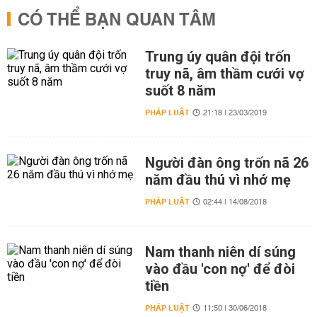
CÓ THỂ BẠN QUAN TÂM
Trung úy quân đội trốn
truy nã, âm thầm cưới vợ
suốt 8 năm
PHÁP LUẬT
21:18 | 23/03/2019
Người đàn ông trốn nã 26
năm đầu thú vì nhớ mẹ
PHÁP LUẬT
02:44 | 14/08/2018
Nam thanh niên dí súng
vào đầu 'con nợ' để đòi
tiền
PHÁP LUẬT
11:50 | 30/06/2018