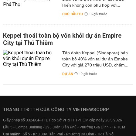
Hiến không còn phù hợp với...
CHỦ ĐẦU TƯ
16 giờ trước
Keppel thoái toàn bộ vốn khỏi dự án Empire
City tại Thủ Thiêm
Tập đoàn Keppel (Singapore) bán
toàn bộ 40% vốn tại dự án Empire
City với giá 270 triệu USD, chấm...
DỰ ÁN
12 giờ trước
TRANG TTĐTTH CỦA CÔNG TY VIETNEWSCORP
Giấy phép số 3324/GP-TTĐT do Sở VH&TT TPHCM cấp ngày 20/3/2026
Lầu 5 - Compa Building - 293 Điện Biên Phủ - Phường Gia Định - TP.HCM
Chi nhánh:
Số 5 - Khu 38A Trần Phú - Phường Ba Đình - TP. Hà Nội