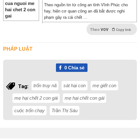
Theo nguồn tin từ công an tỉnh Vĩnh Phúc cho
hay, hiện cơ quan công an đã bắt được nghi
phạm gây ra cái chết ...
Theo
VOV
Copy link
PHÁP LUẬT
0
Chia sẻ
trốn truy nã
sát hại con
mẹ giết con
Tag:
mẹ hại chết 2 con gái
mẹ hại chết con gái
cuộc trốn chạy
Trần Thị Sáu