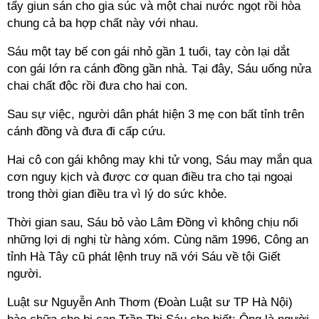
tẩy giun sán cho gia súc và một chai nước ngọt rồi hòa
chung cả ba hợp chất này với nhau.
Sáu một tay bế con gái nhỏ gần 1 tuổi, tay còn lại dắt
con gái lớn ra cánh đồng gần nhà. Tại đây, Sáu uống nửa
chai chất độc rồi đưa cho hai con.
Sau sự việc, người dân phát hiện 3 mẹ con bất tỉnh trên
cánh đồng và đưa đi cấp cứu.
Hai cô con gái không may khi tử vong, Sáu may mắn qua
cơn nguy kịch và được cơ quan điều tra cho tại ngoại
trong thời gian điều tra vì lý do sức khỏe.
Thời gian sau, Sáu bỏ vào Lâm Đồng vì không chịu nổi
những lợi dị nghị từ hàng xóm. Cùng năm 1996, Công an
tỉnh Hà Tây cũ phát lệnh truy nã với Sáu về tội Giết
người.
Luật sư Nguyễn Anh Thơm (Đoàn Luật sư TP Hà Nội)