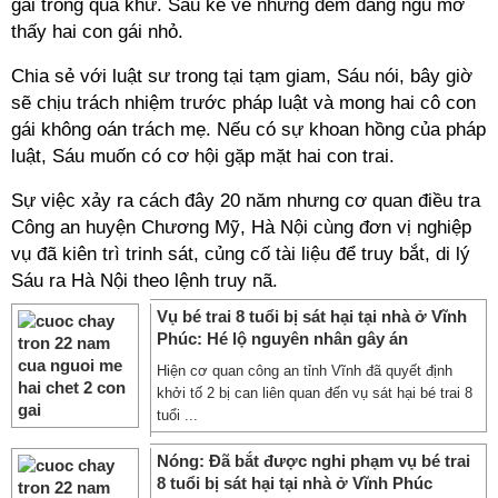
gái trong quá khứ. Sáu kể về những đêm đang ngủ mơ
thấy hai con gái nhỏ.
Chia sẻ với luật sư trong tại tạm giam, Sáu nói, bây giờ
sẽ chịu trách nhiệm trước pháp luật và mong hai cô con
gái không oán trách mẹ. Nếu có sự khoan hồng của pháp
luật, Sáu muốn có cơ hội gặp mặt hai con trai.
Sự việc xảy ra cách đây 20 năm nhưng cơ quan điều tra
Công an huyện Chương Mỹ, Hà Nội cùng đơn vị nghiệp
vụ đã kiên trì trinh sát, củng cố tài liệu để truy bắt, di lý
Sáu ra Hà Nội theo lệnh truy nã.
Vụ bé trai 8 tuổi bị sát hại tại nhà ở Vĩnh
Phúc: Hé lộ nguyên nhân gây án
Hiện cơ quan công an tỉnh Vĩnh đã quyết định
khởi tố 2 bị can liên quan đến vụ sát hại bé trai 8
tuổi ...
Nóng: Đã bắt được nghi phạm vụ bé trai
8 tuổi bị sát hại tại nhà ở Vĩnh Phúc