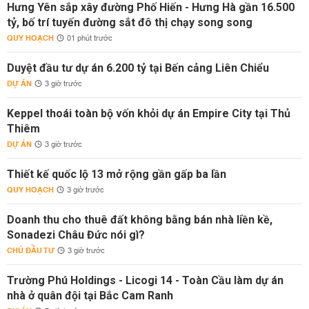
Hưng Yên sắp xây đường Phố Hiến - Hưng Hà gần 16.500
tỷ, bố trí tuyến đường sắt đô thị chạy song song
QUY HOẠCH
01 phút trước
Duyệt đầu tư dự án 6.200 tỷ tại Bến cảng Liên Chiểu
DỰ ÁN
3 giờ trước
Keppel thoái toàn bộ vốn khỏi dự án Empire City tại Thủ
Thiêm
DỰ ÁN
3 giờ trước
Thiết kế quốc lộ 13 mở rộng gần gấp ba lần
QUY HOẠCH
3 giờ trước
Doanh thu cho thuê đất không bằng bán nhà liền kề,
Sonadezi Châu Đức nói gì?
CHỦ ĐẦU TƯ
3 giờ trước
Trường Phú Holdings - Licogi 14 - Toàn Cầu làm dự án
nhà ở quân đội tại Bắc Cam Ranh