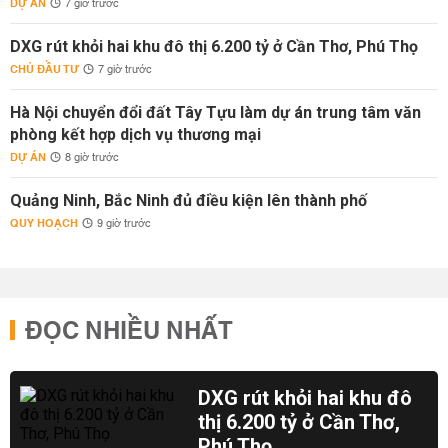
DỰ ÁN
7 giờ trước
DXG rút khỏi hai khu đô thị 6.200 tỷ ở Cần Thơ, Phú Thọ
CHỦ ĐẦU TƯ
7 giờ trước
Hà Nội chuyển đổi đất Tây Tựu làm dự án trung tâm văn
phòng kết hợp dịch vụ thương mại
DỰ ÁN
8 giờ trước
Quảng Ninh, Bắc Ninh đủ điều kiện lên thành phố
QUY HOẠCH
9 giờ trước
ĐỌC NHIỀU NHẤT
DXG rút khỏi hai khu đô
thị 6.200 tỷ ở Cần Thơ,
Phú Thọ