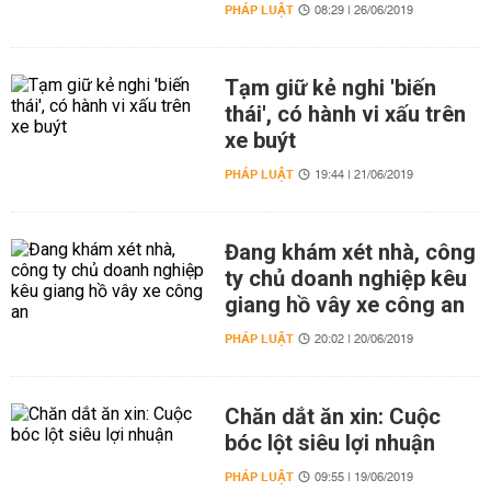
PHÁP LUẬT
08:29 | 26/06/2019
Tạm giữ kẻ nghi 'biến
thái', có hành vi xấu trên
xe buýt
PHÁP LUẬT
19:44 | 21/06/2019
Đang khám xét nhà, công
ty chủ doanh nghiệp kêu
giang hồ vây xe công an
PHÁP LUẬT
20:02 | 20/06/2019
Chăn dắt ăn xin: Cuộc
bóc lột siêu lợi nhuận
PHÁP LUẬT
09:55 | 19/06/2019