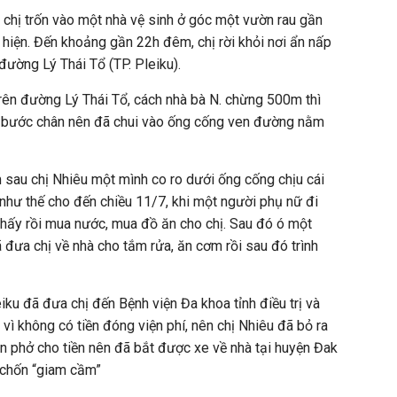
. chị trốn vào một nhà vệ sinh ở góc một vườn rau gần
 hiện. Đến khoảng gần 22h đêm, chị rời khỏi nơi ẩn nấp
 đường Lý Thái Tổ (TP. Pleiku).
trên đường Lý Thái Tổ, cách nhà bà N. chừng 500m thì
ếp bước chân nên đã chui vào ống cống ven đường nằm
au chị Nhiêu một mình co ro dưới ống cống chịu cái
như thế cho đến chiều 11/7, khi một người phụ nữ đi
thấy rồi mua nước, mua đồ ăn cho chị. Sau đó ó một
đưa chị về nhà cho tắm rửa, ăn cơm rồi sau đó trình
iku đã đưa chị đến Bệnh viện Đa khoa tỉnh điều trị và
ó vì không có tiền đóng viện phí, nên chị Nhiêu đã bỏ ra
án phở cho tiền nên đã bắt được xe về nhà tại huyện Đak
i chốn “giam cầm”