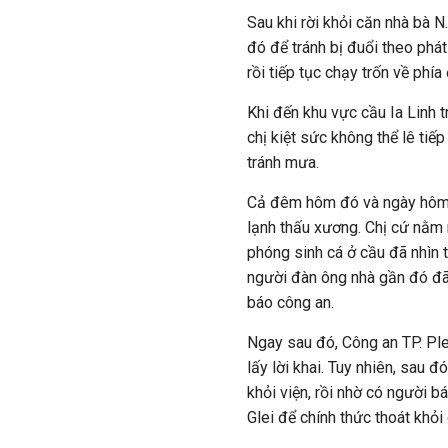
Sau khi rời khỏi căn nhà bà N
đó để tránh bị đuổi theo phát
rồi tiếp tục chạy trốn về phía
Khi đến khu vực cầu Ia Linh 
chị kiệt sức không thể lê ti
tránh mưa.
Cả đêm hôm đó và ngày hôm s
lạnh thấu xương. Chị cứ nằm 
phóng sinh cá ở cầu đã nhìn 
người đàn ông nhà gần đó đã 
báo công an.
Ngay sau đó, Công an TP. Ple
lấy lời khai. Tuy nhiên, sau đ
khỏi viện, rồi nhờ có người b
Glei để chính thức thoát khỏ