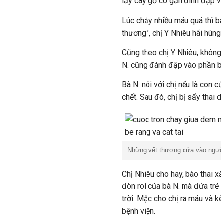
lấy cây gỗ có gắn đinh đập v
Lúc chảy nhiều máu quá thì b
thương”, chị Y Nhiêu hãi hùng 
Cũng theo chị Y Nhiêu, không 
N. cũng đánh đập vào phần b
Bà N. nói với chị nếu là con 
chết. Sau đó, chị bị sẩy thai
Những vết thương cứa vào người 
Chị Nhiêu cho hay, bào thai 
đòn roi của bà N. mà đứa trẻ
trời. Mặc cho chị ra máu và 
bệnh viện.