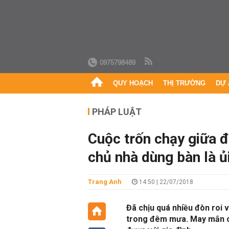
0975798489
QUY HOẠCH
THỊ TRƯỜNG
DỰ 
PHÁP LUẬT
Cuộc trốn chạy giữa đ
chủ nhà dùng bàn là ủi
Trang Anh
14:50 | 22/07/2018
Đã chịu quá nhiều đòn roi 
trong đêm mưa. May mắn ch