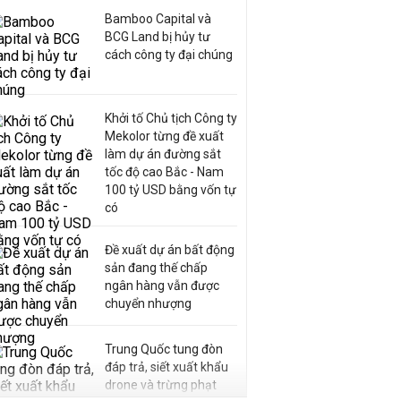
Bamboo Capital và
BCG Land bị hủy tư
cách công ty đại chúng
Khởi tố Chủ tịch Công ty
Mekolor từng đề xuất
làm dự án đường sắt
tốc độ cao Bắc - Nam
100 tỷ USD bằng vốn tự
có
Đề xuất dự án bất động
sản đang thế chấp
ngân hàng vẫn được
chuyển nhượng
Trung Quốc tung đòn
đáp trả, siết xuất khẩu
drone và trừng phạt