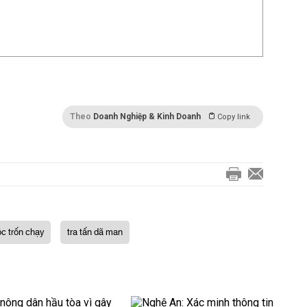
Theo
Doanh Nghiệp & Kinh Doanh
Copy link
c trốn chạy
tra tấn dã man