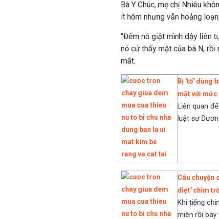
Bà Y Chúc, mẹ chị Nhiêu kh
ít hôm nhưng vẫn hoảng loạn,
“Đêm nó giật mình dậy liên tục
nó cứ thấy mặt của bà N, rồi 
mắt.
Bị 'tố' dùng 
mặt với mức
Liên quan đế
luật sư Dươn
Câu chuyện c
diệt' chim trờ
Khi tiếng chi
miên rồi bay 