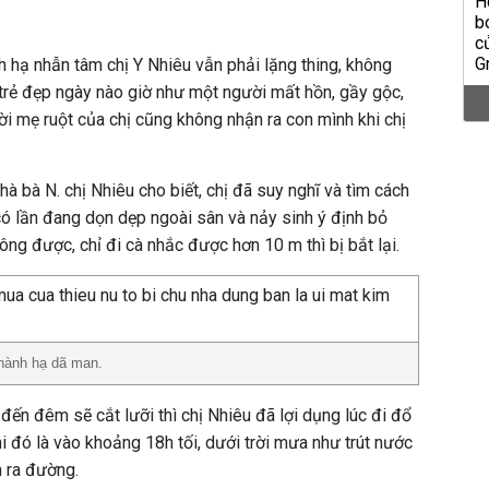
ành hạ nhẫn tâm chị Y Nhiêu vẫn phải lặng thing, không
ữ trẻ đẹp ngày nào giờ như một người mất hồn, gầy gộc,
i mẹ ruột của chị cũng không nhận ra con mình khi chị
hà bà N. chị Nhiêu cho biết, chị đã suy nghĩ và tìm cách
 có lần đang dọn dẹp ngoài sân và nảy sinh ý định bỏ
ng được, chỉ đi cà nhắc được hơn 10 m thì bị bắt lại.
 hành hạ dã man.
đến đêm sẽ cắt lưỡi thì chị Nhiêu đã lợi dụng lúc đi đổ
khi đó là vào khoảng 18h tối, dưới trời mưa như trút nước
h ra đường.