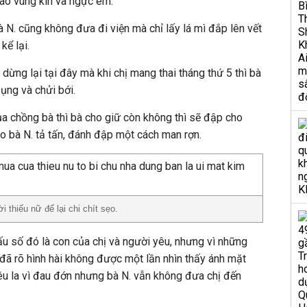
ào vùng kín và ngực em.
à N. cũng không đưa đi viện mà chỉ lấy lá mì đắp lên vết
kể lại.
dừng lại tại đây mà khi chị mang thai tháng thứ 5 thì bà
ụng và chửi bới.
của chồng bà thì bà cho giữ còn không thì sẽ đập cho
 do bà N. tả tấn, đánh đập một cách man rợn.
thiếu nữ để lại chi chít sẹo.
xấu số đó là con của chị và người yêu, nhưng vì những
 đã rõ hình hài không được một lần nhìn thấy ánh mặt
kêu la vì đau đớn nhưng bà N. vẫn không đưa chị đến