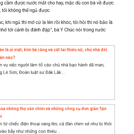
ông cầm được nước mắt cho hay, mặc dù con bà về được
 tối không thể ngủ được.
, khi ngủ thì mớ cứ la lên rồi khóc, tôi hỏi thì nó bảo là
nhớ tới cảnh bị đánh đập”, bà Y Chúc nói trong nước
bàn là ủi mặt, kìm bẻ răng và cắt tai thiếu nữ, chủ nhà đối
 án nào?
n vụ việc người làm tố cáo chủ nhà bạo hành dã man,
g Lê Sơn, Đoàn luật sư Đắk Lắk ...
ủa những thợ săn chim và những công cụ đơn giản 'tận
i
m từ chiếc điện thoại vang lên, cả đàn chim sẻ như bị thôi
vào bẫy như những con thiêu ...