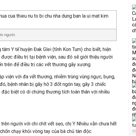
ên người.
 tâm Y tế huyện Đak Glei (tỉnh Kon Tum) cho biết, hiện
 được điều trị tại bệnh viện, sau đó sẽ giới thiệu người
n trên để điều trị các vết thương gãy xương.
ập viện với đa vết thương, nhiễm trùng vùng ngực, bụng,
h đó, bệnh nhân bị gãy hở 3 đốt ngón tay, gãy 3 chiếc
 đặc biệt có di chứng thương tích toàn thân với nhiều
 trên người với chi chít vết sẹo, chị Y Nhiêu vẫn chưa hết
chốn chạy khỏi vòng tay của bà chủ tàn độc.