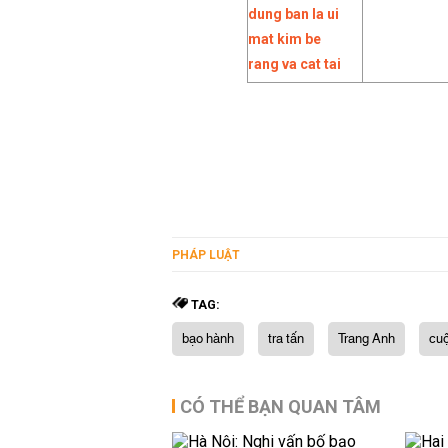
PHÁP LUẬT
TAG:
bạo hành
tra tấn
Trang Anh
cuộ
CÓ THỂ BẠN QUAN TÂM