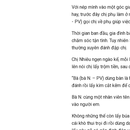
Với nép mình vào một góc giư
hay, trước đây chị phụ làm ở 
- PV) gọi chị về phụ giúp việ
Thời gian ban đầu, gia đình b
chăm sóc tận tình. Tuy nhiên
thường xuyên đánh đập chị.
Chị Nhiêu ngẹn ngào kể, mỗi 
lên nói chị lấy trộm tiền, sau
“Bà (bà N. – PV) dùng bàn là 
đánh rồi lấy kìm cắt kẽm để c
Bà N. cùng một nhân viên tên
vào người em.
Không những thế còn lấy búa
cái khò thui trọi đi rồi dùn