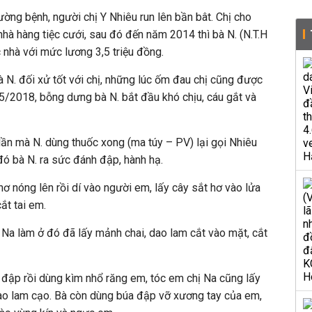
ờng bệnh, người chị Y Nhiêu run lên bần bât. Chị cho
nhà hàng tiệc cưới, sau đó đến năm 2014 thì bà N. (N.T.H
c nhà với mức lương 3,5 triệu đồng.
à N. đối xử tốt với chị, những lúc ốm đau chị cũng được
 5/2018, bỗng dưng bà N. bắt đầu khó chịu, cáu gắt và
lần mà N. dùng thuốc xong (ma túy – PV) lại gọi Nhiêu
 đó bà N. ra sức đánh đập, hành hạ.
hơ nóng lên rồi dí vào người em, lấy cây sắt hơ vào lửa
ắt tai em.
 Na làm ở đó đã lấy mảnh chai, dao lam cắt vào mặt, cắt
 đập rồi dùng kìm nhổ răng em, tóc em chị Na cũng lấy
g dao lam cạo. Bà còn dùng búa đập vỡ xương tay của em,