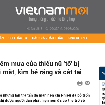
Hà Nội 28.81 °C
|
09:37AM, 06/08/2026
ÁN
CHỦ ĐẦU TƯ
ĐẤU GIÁ - ĐẤU THẦU
KINH DOANH
êm mưa của thiếu nữ 'tố' bị
 mặt, kìm bẻ răng và cắt tai
và những lần tra tấn dã man nên chị Nhiêu đã bỏ trốn
ị được người dân phát hiện nên đã có thể trở về