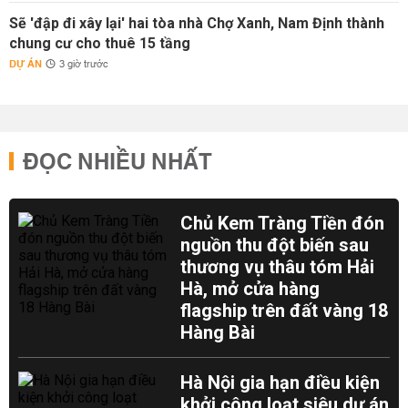
Sẽ 'đập đi xây lại' hai tòa nhà Chợ Xanh, Nam Định thành
chung cư cho thuê 15 tầng
DỰ ÁN
3 giờ trước
ĐỌC NHIỀU NHẤT
Chủ Kem Tràng Tiền đón
nguồn thu đột biến sau
thương vụ thâu tóm Hải
Hà, mở cửa hàng
flagship trên đất vàng 18
Hàng Bài
Hà Nội gia hạn điều kiện
khởi công loạt siêu dự án