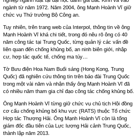
nghiệp ngành luật tại đại học danh giá Bắc Kinh và vào
ngành từ năm 1972. Năm 2004, ông Mạnh Hoành Vĩ giữ
chức vụ Thứ trưởng Bộ Công an.
Tuy nhiên, trên trang web của Interpol, thông tin về ông
Mạnh Hoành Vĩ khá chi tiết, trong đó nêu rõ ông có 40
năm công tác tại Trung Quốc, từng quản lý các vấn đề
liên quan đến chống khủng bố, an ninh biên giới, nhập
cư, hợp tác quốc tế, chống ma túy…
Tờ Bưu điện Hoa Nam Buổi sáng (Hong Kong, Trung
Quốc) đã nghiên cứu thông tin trên báo đài Trung Quốc
trong một vài năm và nhận thấy ông Mạnh Hoành Vĩ đã
có nhiều năm tham gia chỉ đạo công tác chống khủng bố.
Ông Mạnh Hoành Vĩ từng giữ chức vụ chủ tịch Hội đồng
cơ cấu chống khủng bố khu vực (RATS) thuộc Tổ chức
Hợp tác Thượng Hải. Ông Mạnh Hoành Vĩ còn là tổng
giám đốc đầu tiên của Lực lượng Hải cảnh Trung Quốc,
thành lập năm 2013.