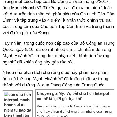
Trong một cuộc họp của Bộ Công an vào tháng 6/2017,
ông Mạnh Hoành Vĩ đã kêu gọi các đơn vị an ninh “đoàn
kết dựa trên tinh thần bài phát biểu của Chủ tịch Tập Cận
Bình” và tập trung vào 4 điểm là nhận thức chính trị, đại
cục, trọng tâm của Chủ tịch Tập Cận Bình và trung thành
với đường lối của Đảng.
Tuy nhiên, trong cuộc họp cấp cao của Bộ Công an Trung
Quốc ngày 8/10, đã có rất nhiều chỉ trích nhắm đến ông
Mạnh Hoành Vĩ, trong đó có nhận xét chính tính “ương
ngạnh” đã khiến ông này gặp rắc rối.
Nhiều nhà phân tích cho rằng điều này phần nào phản
ánh có thể ông Mạnh Hoành Vĩ đã không thật sự trung
thành với đường lối của Đảng Cộng sản Trung Quốc.
Chuyên gia Mỹ: Vụ bắt chủ tịch Interpol
có thể là 'giết gà dọa khỉ'
Việc tạm giam chủ tịch đương chức của Interpol
cho thấy chiến dịch chống tham nhũng của Trung
Quốc vẫn rất gay gắt.