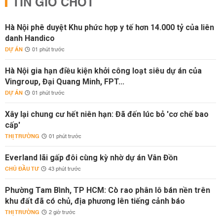
TIN GIỜ CHÓT
Hà Nội phê duyệt Khu phức hợp y tế hơn 14.000 tỷ của liên
danh Handico
DỰ ÁN
01 phút trước
Hà Nội gia hạn điều kiện khởi công loạt siêu dự án của
Vingroup, Đại Quang Minh, FPT...
DỰ ÁN
01 phút trước
Xây lại chung cư hết niên hạn: Đã đến lúc bỏ 'cơ chế bao
cấp'
THỊ TRƯỜNG
01 phút trước
Everland lãi gấp đôi cùng kỳ nhờ dự án Vân Đồn
CHỦ ĐẦU TƯ
43 phút trước
Phường Tam Bình, TP HCM: Cò rao phân lô bán nền trên
khu đất đã có chủ, địa phương lên tiếng cảnh báo
THỊ TRƯỜNG
2 giờ trước