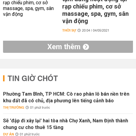
rạp chiếu phim, cơ sở
massage, spa, gym, sân
vận động
THỜI SỰ
20:04 | 04/05/2021
Xem thêm
TIN GIỜ CHÓT
Phường Tam Bình, TP HCM: Cò rao phân lô bán nền trên
khu đất đã có chủ, địa phương lên tiếng cảnh báo
THỊ TRƯỜNG
01 phút trước
Sẽ 'đập đi xây lại' hai tòa nhà Chợ Xanh, Nam Định thành
chung cư cho thuê 15 tầng
DỰ ÁN
01 phút trước