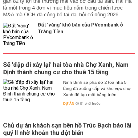
gần 82 tỷ lợi thế thương mại vào cơ cấu tài sản. Hải Hà
là một trong 4 đơn vị mục tiêu nằm trong chiến lược
M&A mà OCH đã công bố tại đại hội cổ đông 2026.
Đất 'vàng' khó bán của PVcombank ở
Tràng Tiền
Sẽ 'đập đi xây lại' hai tòa nhà Chợ Xanh, Nam
Định thành chung cư cho thuê 15 tầng
Ninh Bình sẽ phá dỡ 2 tòa nhà 5
tầng đã xuống cấp và khu vực chợ
Xanh để tạo mặt bằng triển...
DỰ ÁN
01 phút trước
Chủ dự án khách sạn bên hồ Trúc Bạch báo lãi
quý II nhờ khoản thu đột biến