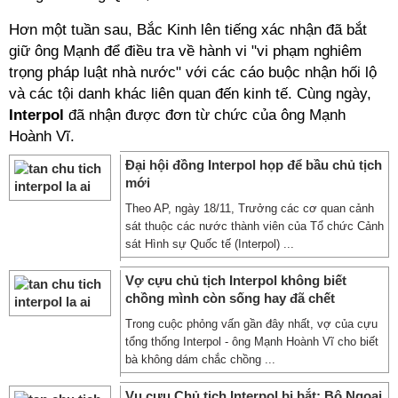
Hơn một tuần sau, Bắc Kinh lên tiếng xác nhận đã bắt
giữ ông Mạnh để điều tra về hành vi "vi phạm nghiêm
trọng pháp luật nhà nước" với các cáo buộc nhận hối lộ
và các tội danh khác liên quan đến kinh tế. Cùng ngày,
Interpol
đã nhận được đơn từ chức của ông
Mạnh
Hoành Vĩ
.
Đại hội đồng Interpol họp để bầu chủ tịch
mới
Theo AP, ngày 18/11, Trưởng các cơ quan cảnh
sát thuộc các nước thành viên của Tổ chức Cảnh
sát Hình sự Quốc tế (Interpol) ...
Vợ cựu chủ tịch Interpol không biết
chồng mình còn sống hay đã chết
Trong cuộc phỏng vấn gần đây nhất, vợ của cựu
tổng thống Interpol - ông Mạnh Hoành Vĩ cho biết
bà không dám chắc chồng ...
Vụ cựu Chủ tịch Interpol bị bắt: Bộ Ngoại