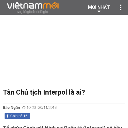
MỚI NHẤT
Tân Chủ tịch Interpol là ai?
Bảo Ngân
10:23 | 20/11/2018
Chia sẻ
15
Tổ chức Cảnh sát Hình sự Quốc tế (
Interpol
) sẽ bầu