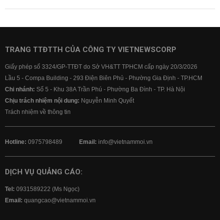
TRANG TTĐTTH CỦA CÔNG TY VIETNEWSCORP
Giấy phép số 3324/GP-TTĐT do Sở VH&TT TPHCM cấp ngày 20/3/2026
Lầu 5 - Compa Building - 293 Điện Biên Phủ - Phường Gia Định - TP.HCM
Chi nhánh:
Số 5 - Khu 38A Trần Phú - Phường Ba Đình - TP. Hà Nội
Chịu trách nhiệm nội dung:
Nguyễn Minh Quyết
Trách nhiệm về thông tin
Hotline:
0975798489
Email:
info@vietnammoi.vn
DỊCH VỤ QUẢNG CÁO:
Tel:
0931589222 (Ms Ngọc)
Email:
quangcao@vietnammoi.vn