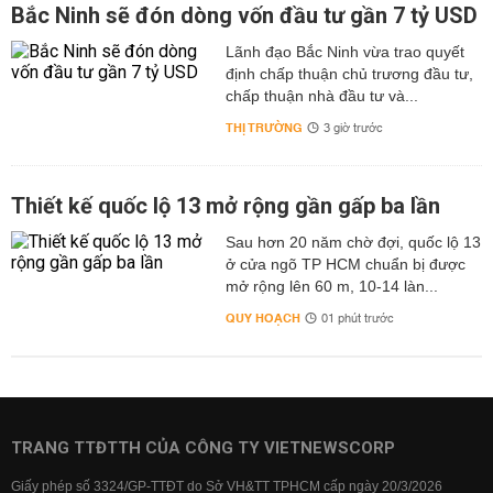
Bắc Ninh sẽ đón dòng vốn đầu tư gần 7 tỷ USD
Lãnh đạo Bắc Ninh vừa trao quyết
định chấp thuận chủ trương đầu tư,
chấp thuận nhà đầu tư và...
THỊ TRƯỜNG
3 giờ trước
Thiết kế quốc lộ 13 mở rộng gần gấp ba lần
Sau hơn 20 năm chờ đợi, quốc lộ 13
ở cửa ngõ TP HCM chuẩn bị được
mở rộng lên 60 m, 10-14 làn...
QUY HOẠCH
01 phút trước
TRANG TTĐTTH CỦA CÔNG TY VIETNEWSCORP
Giấy phép số 3324/GP-TTĐT do Sở VH&TT TPHCM cấp ngày 20/3/2026