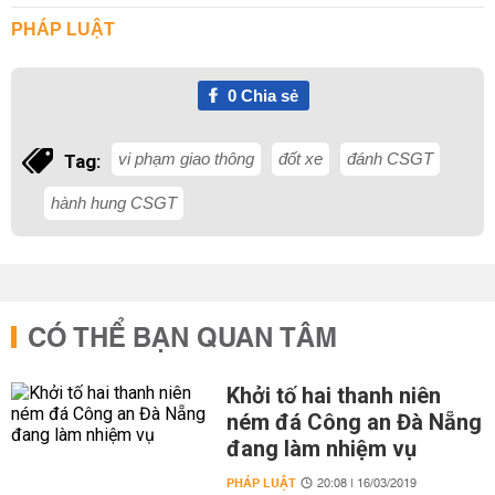
PHÁP LUẬT
0
Chia sẻ
vi phạm giao thông
đốt xe
đánh CSGT
Tag:
hành hung CSGT
CÓ THỂ BẠN QUAN TÂM
Khởi tố hai thanh niên
ném đá Công an Đà Nẵng
đang làm nhiệm vụ
PHÁP LUẬT
20:08 | 16/03/2019