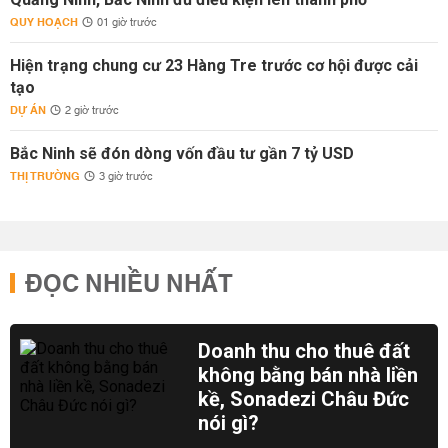
QUY HOẠCH
01 giờ trước
Hiện trạng chung cư 23 Hàng Tre trước cơ hội được cải
tạo
DỰ ÁN
2 giờ trước
Bắc Ninh sẽ đón dòng vốn đầu tư gần 7 tỷ USD
THỊ TRƯỜNG
3 giờ trước
ĐỌC NHIỀU NHẤT
Doanh thu cho thuê đất
không bằng bán nhà liền
kề, Sonadezi Châu Đức
nói gì?