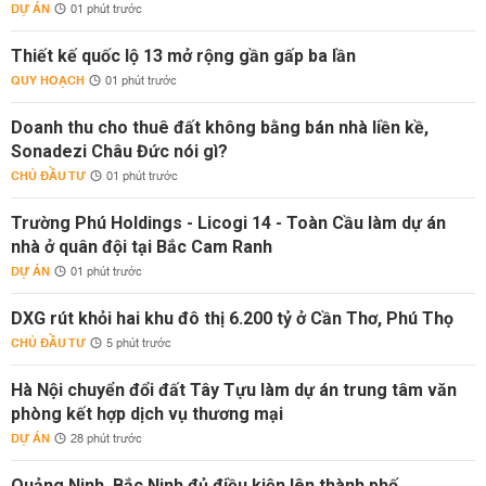
DỰ ÁN
01 phút trước
Thiết kế quốc lộ 13 mở rộng gần gấp ba lần
QUY HOẠCH
01 phút trước
Doanh thu cho thuê đất không bằng bán nhà liền kề,
Sonadezi Châu Đức nói gì?
CHỦ ĐẦU TƯ
01 phút trước
Trường Phú Holdings - Licogi 14 - Toàn Cầu làm dự án
nhà ở quân đội tại Bắc Cam Ranh
DỰ ÁN
01 phút trước
DXG rút khỏi hai khu đô thị 6.200 tỷ ở Cần Thơ, Phú Thọ
CHỦ ĐẦU TƯ
5 phút trước
Hà Nội chuyển đổi đất Tây Tựu làm dự án trung tâm văn
phòng kết hợp dịch vụ thương mại
DỰ ÁN
28 phút trước
Quảng Ninh, Bắc Ninh đủ điều kiện lên thành phố