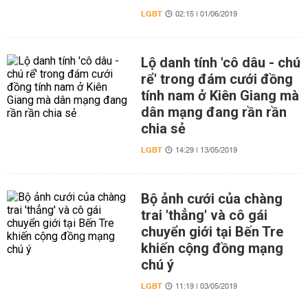
LGBT
02:15 | 01/06/2019
Lộ danh tính 'cô dâu - chú
rể' trong đám cưới đồng
tính nam ở Kiên Giang mà
dân mạng đang rần rần
chia sẻ
LGBT
14:29 | 13/05/2019
Bộ ảnh cưới của chàng
trai 'thẳng' và cô gái
chuyển giới tại Bến Tre
khiến cộng đồng mạng
chú ý
LGBT
11:19 | 03/05/2019