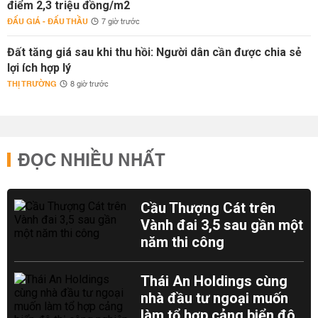
điểm 2,3 triệu đồng/m2
ĐẤU GIÁ - ĐẤU THẦU
7 giờ trước
Đất tăng giá sau khi thu hồi: Người dân cần được chia sẻ
lợi ích hợp lý
THỊ TRƯỜNG
8 giờ trước
ĐỌC NHIỀU NHẤT
Cầu Thượng Cát trên
Vành đai 3,5 sau gần một
năm thi công
Thái An Holdings cùng
nhà đầu tư ngoại muốn
làm tổ hợp cảng biển đô