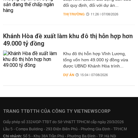
đổi quy định, đối với dự án...
THỊ TRƯỜNG
11:26 | 07/08/2026
Khánh Hòa đề xuất làm khu đô thị hỗn hợp hơn
49.000 tỷ đồng
Khu đô thị hỗn hợp Vĩnh Lương,
tổng vốn hơn 49.000 tỷ đồng vừa
được UBND Khánh Hòa trình...
DỰ ÁN
15:04 | 07/08/2026
TRANG TTĐTTH CỦA CÔNG TY VIETNEWSCORP
Giấy phép số 3324/GP-TTĐT do Sở VH&TT TPHCM cấp ngày 20/3/2026
Lầu 5 - Compa Building - 293 Điện Biên Phủ - Phường Gia Định - TP.HCM
Chi nhánh:
Số 5 - Khu 38A Trần Phú - Phường Ba Đình - TP. Hà Nội