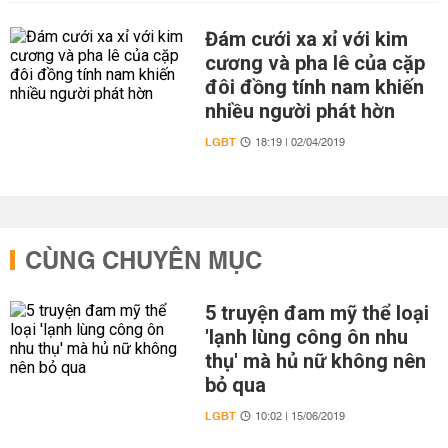
Đám cưới xa xỉ với kim
cương và pha lê của cặp
đôi đồng tính nam khiến
nhiều người phát hờn
LGBT
18:19 | 02/04/2019
CÙNG CHUYÊN MỤC
5 truyện đam mỹ thể loại
'lạnh lùng công ôn nhu
thụ' mà hủ nữ không nên
bỏ qua
LGBT
10:02 | 15/06/2019