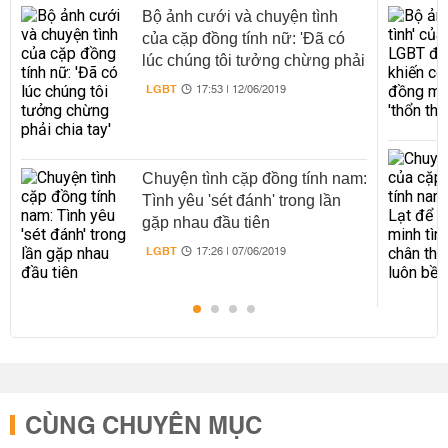
Bộ ảnh cưới và chuyện tình
của cặp đồng tính nữ: 'Đã có
lúc chúng tôi tưởng chừng phải
chia tay'
LGBT
17:53 | 12/06/2019
Chuyện tình cặp đồng tính nam:
Tình yêu 'sét đánh' trong lần
gặp nhau đầu tiên
LGBT
17:26 | 07/06/2019
CÙNG CHUYÊN MỤC