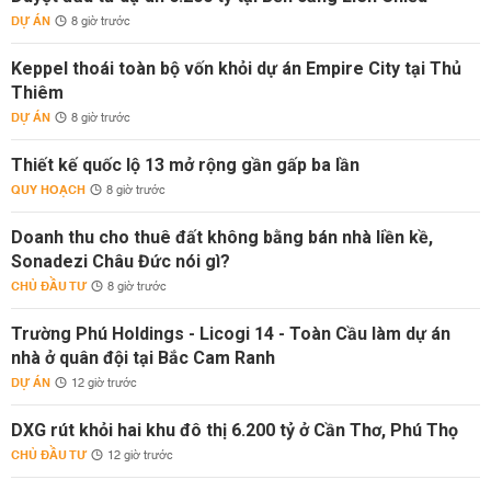
DỰ ÁN
8 giờ trước
Keppel thoái toàn bộ vốn khỏi dự án Empire City tại Thủ
Thiêm
DỰ ÁN
8 giờ trước
Thiết kế quốc lộ 13 mở rộng gần gấp ba lần
QUY HOẠCH
8 giờ trước
Doanh thu cho thuê đất không bằng bán nhà liền kề,
Sonadezi Châu Đức nói gì?
CHỦ ĐẦU TƯ
8 giờ trước
Trường Phú Holdings - Licogi 14 - Toàn Cầu làm dự án
nhà ở quân đội tại Bắc Cam Ranh
DỰ ÁN
12 giờ trước
DXG rút khỏi hai khu đô thị 6.200 tỷ ở Cần Thơ, Phú Thọ
CHỦ ĐẦU TƯ
12 giờ trước