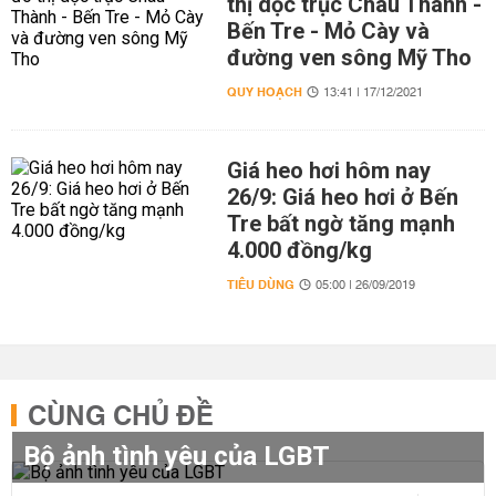
thị dọc trục Châu Thành -
Bến Tre - Mỏ Cày và
đường ven sông Mỹ Tho
QUY HOẠCH
13:41 | 17/12/2021
Giá heo hơi hôm nay
26/9: Giá heo hơi ở Bến
Tre bất ngờ tăng mạnh
4.000 đồng/kg
TIÊU DÙNG
05:00 | 26/09/2019
CÙNG CHỦ ĐỀ
Bộ ảnh tình yêu của LGBT