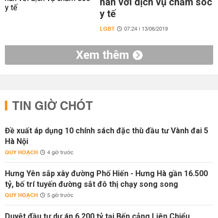
nan với dịch vụ chăm sóc
y tế
LGBT
07:24 | 13/06/2019
Xem thêm
TIN GIỜ CHÓT
Đề xuất áp dụng 10 chính sách đặc thù đầu tư Vành đai 5
Hà Nội
QUY HOẠCH
4 giờ trước
Hưng Yên sắp xây đường Phố Hiến - Hưng Hà gần 16.500
tỷ, bố trí tuyến đường sắt đô thị chạy song song
QUY HOẠCH
5 giờ trước
Duyệt đầu tư dự án 6.200 tỷ tại Bến cảng Liên Chiểu