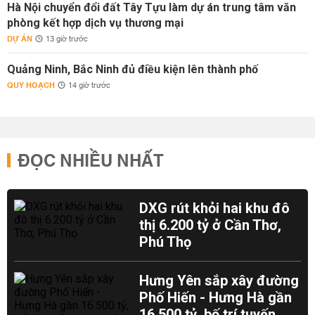
Hà Nội chuyển đổi đất Tây Tựu làm dự án trung tâm văn
phòng kết hợp dịch vụ thương mại
DỰ ÁN
13 giờ trước
Quảng Ninh, Bắc Ninh đủ điều kiện lên thành phố
QUY HOẠCH
14 giờ trước
ĐỌC NHIỀU NHẤT
DXG rút khỏi hai khu đô
thị 6.200 tỷ ở Cần Thơ,
Phú Thọ
Hưng Yên sắp xây đường
Phố Hiến - Hưng Hà gần
16.500 tỷ, bố trí tuyến