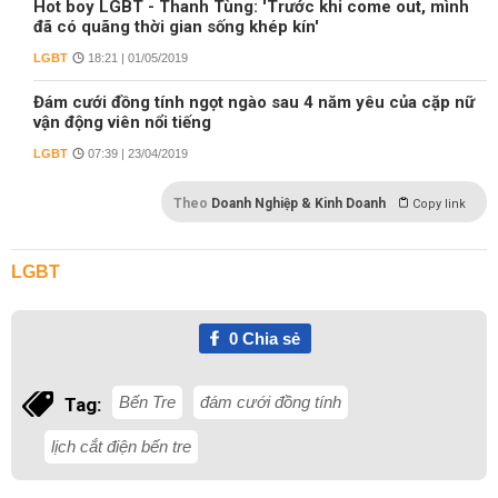
Hot boy LGBT - Thanh Tùng: 'Trước khi come out, mình
đã có quãng thời gian sống khép kín'
LGBT
18:21 | 01/05/2019
Đám cưới đồng tính ngọt ngào sau 4 năm yêu của cặp nữ
vận động viên nổi tiếng
LGBT
07:39 | 23/04/2019
Theo
Doanh Nghiệp & Kinh Doanh
Copy link
LGBT
0
Chia sẻ
Bến Tre
đám cưới đồng tính
Tag:
lịch cắt điện bến tre