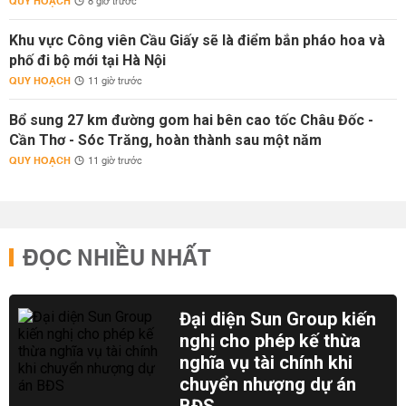
QUY HOẠCH
8 giờ trước
Khu vực Công viên Cầu Giấy sẽ là điểm bắn pháo hoa và
phố đi bộ mới tại Hà Nội
QUY HOẠCH
11 giờ trước
Bổ sung 27 km đường gom hai bên cao tốc Châu Đốc -
Cần Thơ - Sóc Trăng, hoàn thành sau một năm
QUY HOẠCH
11 giờ trước
ĐỌC NHIỀU NHẤT
Đại diện Sun Group kiến
nghị cho phép kế thừa
nghĩa vụ tài chính khi
chuyển nhượng dự án