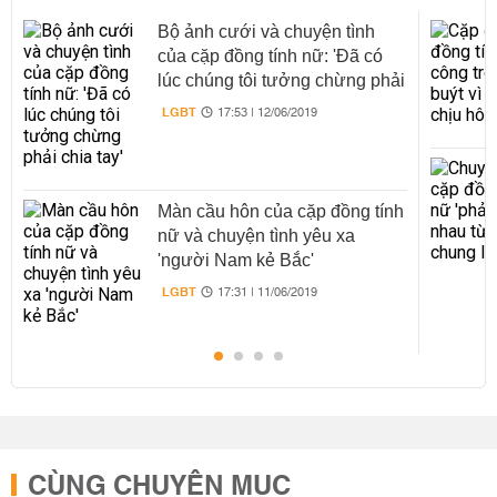
Bộ ảnh cưới và chuyện tình
của cặp đồng tính nữ: 'Đã có
lúc chúng tôi tưởng chừng phải
chia tay'
LGBT
17:53 | 12/06/2019
Màn cầu hôn của cặp đồng tính
nữ và chuyện tình yêu xa
'người Nam kẻ Bắc'
LGBT
17:31 | 11/06/2019
CÙNG CHUYÊN MỤC