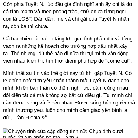
Còn phía Tuyết N, lúc đầu gia đình nghĩ anh ấy chỉ là do
cá tính mạnh và theo phong trào, chứ chưa từng nghĩ
con là LGBT. Dần dần, mẹ và chị gái của Tuyết N nhận
ra, còn ba thì chưa.
Cả hai nhiều lúc rất lo lắng khi gia đình phản đối và từng
vạch ra những kế hoạch cho trường hợp xấu nhất xảy
ra. Thế nhưng, dù thế nào đi nữa thì tụi mình vẫn động
viên nhau kiên trì, tìm thời điểm phù hợp để "come out".
Mình thật sự tin vào thế giới này từ khi gặp Tuyết N. Có
lẽ chính nhờ tình yêu chân thành mà Tuyết N dành cho
mình khiến bản thân có thêm nghị lực, dám cùng nhau
đối diện tất cả mà không sợ bất cứ điều gì. Tụi mình chỉ
cần được sống và ở bên nhau. Được sống bên người mà
mình thương yêu, luôn cho mình cảm giác yên bình là
đủ", Trần H chia sẻ.