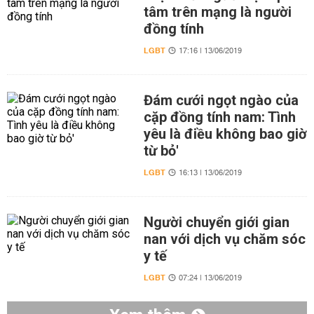
tâm trên mạng là người
đồng tính
LGBT
17:16 | 13/06/2019
Đám cưới ngọt ngào của
cặp đồng tính nam: Tình
yêu là điều không bao giờ
từ bỏ'
LGBT
16:13 | 13/06/2019
Người chuyển giới gian
nan với dịch vụ chăm sóc
y tế
LGBT
07:24 | 13/06/2019