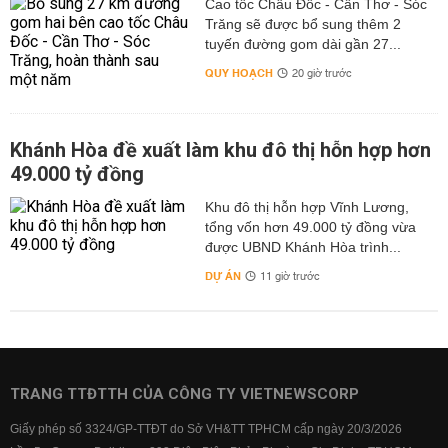
Cao tốc Châu Đốc - Cần Thơ - Sóc
Trăng sẽ được bổ sung thêm 2
tuyến đường gom dài gần 27...
QUY HOẠCH
20 giờ trước
Khánh Hòa đề xuất làm khu đô thị hỗn hợp hơn
49.000 tỷ đồng
Khu đô thị hỗn hợp Vĩnh Lương,
tổng vốn hơn 49.000 tỷ đồng vừa
được UBND Khánh Hòa trình...
DỰ ÁN
11 giờ trước
TRANG TTĐTTH CỦA CÔNG TY VIETNEWSCORP
Giấy phép số 3324/GP-TTĐT do Sở VH&TT TPHCM cấp ngày 20/3/2026