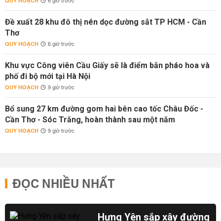
QUY HOẠCH
6 giờ trước
Đề xuất 28 khu đô thị nén dọc đường sắt TP HCM - Cần
Thơ
QUY HOẠCH
6 giờ trước
Khu vực Công viên Cầu Giấy sẽ là điểm bắn pháo hoa và
phố đi bộ mới tại Hà Nội
QUY HOẠCH
9 giờ trước
Bổ sung 27 km đường gom hai bên cao tốc Châu Đốc -
Cần Thơ - Sóc Trăng, hoàn thành sau một năm
QUY HOẠCH
9 giờ trước
ĐỌC NHIỀU NHẤT
Hưng Yên sắp xây đường