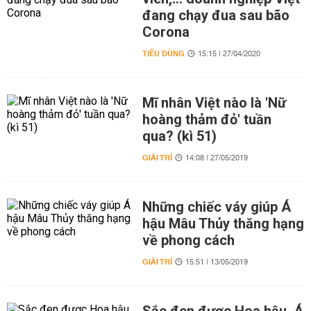
đang chạy đua sau bão
Corona
TIÊU DÙNG
15:15 | 27/04/2020
Mĩ nhân Việt nào là 'Nữ
hoàng thảm đỏ' tuần
qua? (kì 51)
GIẢI TRÍ
14:08 | 27/05/2019
Những chiếc váy giúp Á
hậu Mâu Thủy thăng hạng
về phong cách
GIẢI TRÍ
15:51 | 13/05/2019