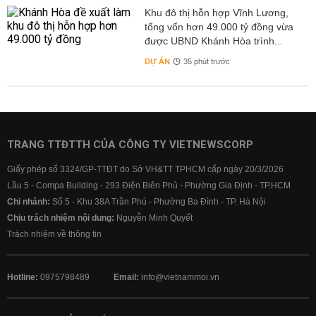
Khu đô thị hỗn hợp Vĩnh Lương,
tổng vốn hơn 49.000 tỷ đồng vừa
được UBND Khánh Hòa trình...
DỰ ÁN
35 phút trước
TRANG TTĐTTH CỦA CÔNG TY VIETNEWSCORP
Giấy phép số 3324/GP-TTĐT do Sở VH&TT TPHCM cấp ngày 20/3/2026
Lầu 5 - Compa Building - 293 Điện Biên Phủ - Phường Gia Định - TP.HCM
Chi nhánh:
Số 5 - Khu 38A Trần Phú - Phường Ba Đình - TP. Hà Nội
Chịu trách nhiệm nội dung:
Nguyễn Minh Quyết
Trách nhiệm về thông tin
Hotline:
0975798489
Email:
info@vietnammoi.vn