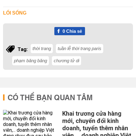
LỐI SỐNG
0
Chia sẻ
thời trang
tuần lễ thời trang paris
Tag:
phạm băng băng
chương tử di
CÓ THỂ BẠN QUAN TÂM
Khai trương cửa hàng
mới, chuyển đổi kinh
doanh, tuyển thêm nhân
viên,... doanh nghiệp Việt