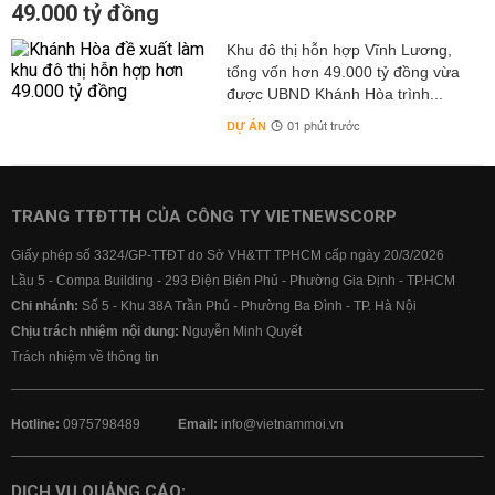
49.000 tỷ đồng
Khu đô thị hỗn hợp Vĩnh Lương,
tổng vốn hơn 49.000 tỷ đồng vừa
được UBND Khánh Hòa trình...
DỰ ÁN
01 phút trước
TRANG TTĐTTH CỦA CÔNG TY VIETNEWSCORP
Giấy phép số 3324/GP-TTĐT do Sở VH&TT TPHCM cấp ngày 20/3/2026
Lầu 5 - Compa Building - 293 Điện Biên Phủ - Phường Gia Định - TP.HCM
Chi nhánh:
Số 5 - Khu 38A Trần Phú - Phường Ba Đình - TP. Hà Nội
Chịu trách nhiệm nội dung:
Nguyễn Minh Quyết
Trách nhiệm về thông tin
Hotline:
0975798489
Email:
info@vietnammoi.vn
DỊCH VỤ QUẢNG CÁO: