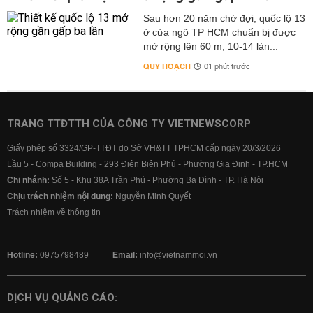
Sau hơn 20 năm chờ đợi, quốc lộ 13
ở cửa ngõ TP HCM chuẩn bị được
mở rộng lên 60 m, 10-14 làn...
QUY HOẠCH
01 phút trước
TRANG TTĐTTH CỦA CÔNG TY VIETNEWSCORP
Giấy phép số 3324/GP-TTĐT do Sở VH&TT TPHCM cấp ngày 20/3/2026
Lầu 5 - Compa Building - 293 Điện Biên Phủ - Phường Gia Định - TP.HCM
Chi nhánh:
Số 5 - Khu 38A Trần Phú - Phường Ba Đình - TP. Hà Nội
Chịu trách nhiệm nội dung:
Nguyễn Minh Quyết
Trách nhiệm về thông tin
Hotline:
0975798489
Email:
info@vietnammoi.vn
DỊCH VỤ QUẢNG CÁO: