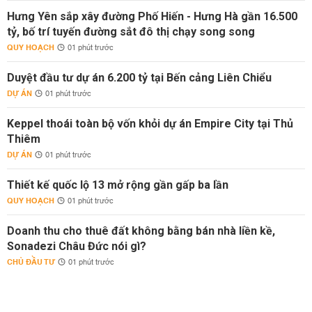
Hưng Yên sắp xây đường Phố Hiến - Hưng Hà gần 16.500
tỷ, bố trí tuyến đường sắt đô thị chạy song song
QUY HOẠCH
01 phút trước
Duyệt đầu tư dự án 6.200 tỷ tại Bến cảng Liên Chiểu
DỰ ÁN
01 phút trước
Keppel thoái toàn bộ vốn khỏi dự án Empire City tại Thủ
Thiêm
DỰ ÁN
01 phút trước
Thiết kế quốc lộ 13 mở rộng gần gấp ba lần
QUY HOẠCH
01 phút trước
Doanh thu cho thuê đất không bằng bán nhà liền kề,
Sonadezi Châu Đức nói gì?
CHỦ ĐẦU TƯ
01 phút trước