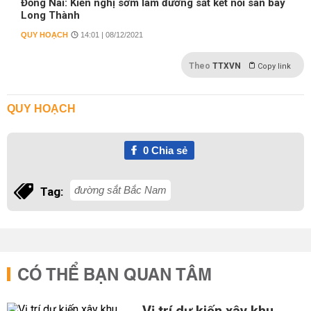
Đồng Nai: Kiến nghị sớm làm đường sắt kết nối sân bay
Long Thành
QUY HOẠCH
14:01 | 08/12/2021
Theo
TTXVN
Copy link
QUY HOẠCH
0
Chia sẻ
đường sắt Bắc Nam
Tag:
CÓ THỂ BẠN QUAN TÂM