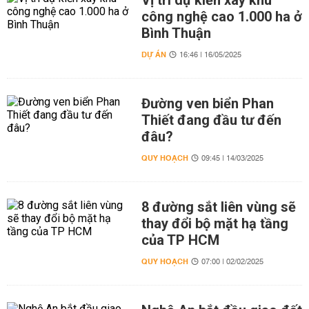
Vị trí dự kiến xây khu
công nghệ cao 1.000 ha ở
Bình Thuận
DỰ ÁN
16:46 | 16/05/2025
Đường ven biển Phan
Thiết đang đầu tư đến
đâu?
QUY HOẠCH
09:45 | 14/03/2025
8 đường sắt liên vùng sẽ
thay đổi bộ mặt hạ tầng
của TP HCM
QUY HOẠCH
07:00 | 02/02/2025