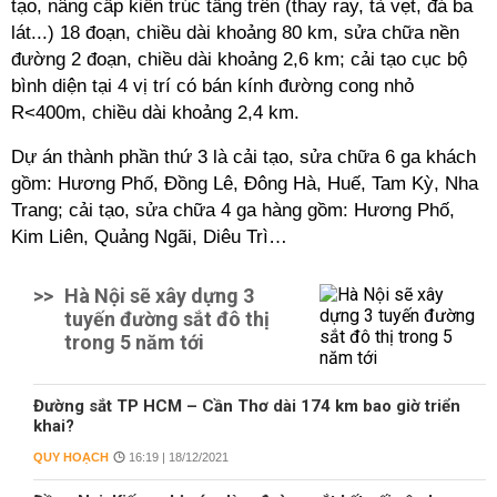
tạo, nâng cấp kiến trúc tầng trên (thay ray, tà vẹt, đá ba
lát...) 18 đoạn, chiều dài khoảng 80 km, sửa chữa nền
đường 2 đoạn, chiều dài khoảng 2,6 km; cải tạo cục bộ
bình diện tại 4 vị trí có bán kính đường cong nhỏ
R<400m, chiều dài khoảng 2,4 km.
Dự án thành phần thứ 3 là cải tạo, sửa chữa 6 ga khách
gồm: Hương Phố, Đồng Lê, Đông Hà, Huế, Tam Kỳ, Nha
Trang; cải tạo, sửa chữa 4 ga hàng gồm: Hương Phố,
Kim Liên, Quảng Ngãi, Diêu Trì…
>>
Hà Nội sẽ xây dựng 3
tuyến đường sắt đô thị
trong 5 năm tới
Đường sắt TP HCM – Cần Thơ dài 174 km bao giờ triển
khai?
QUY HOẠCH
16:19 | 18/12/2021