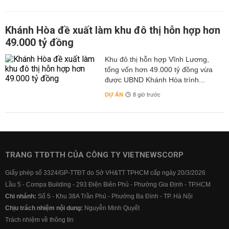
Khánh Hòa đề xuất làm khu đô thị hỗn hợp hơn
49.000 tỷ đồng
Khu đô thị hỗn hợp Vĩnh Lương,
tổng vốn hơn 49.000 tỷ đồng vừa
được UBND Khánh Hòa trình...
DỰ ÁN
8 giờ trước
TRANG TTĐTTH CỦA CÔNG TY VIETNEWSCORP
Giấy phép số 3324/GP-TTĐT do Sở VH&TT TPHCM cấp ngày 20/3/2026
Lầu 5 - Compa Building - 293 Điện Biên Phủ - Phường Gia Định - TP.HCM
Chi nhánh:
Số 5 - Khu 38A Trần Phú - Phường Ba Đình - TP. Hà Nội
Chịu trách nhiệm nội dung:
Nguyễn Minh Quyết
Trách nhiệm về thông tin