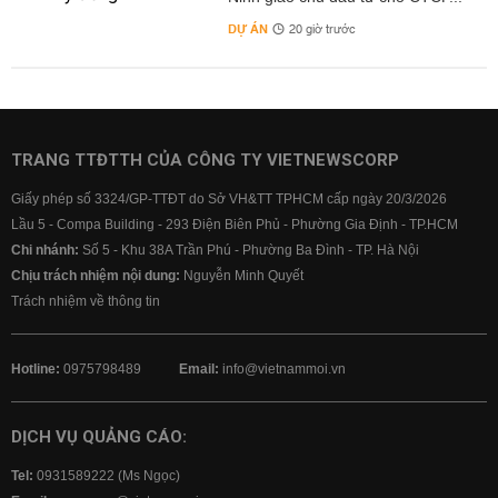
DỰ ÁN
20 giờ trước
TRANG TTĐTTH CỦA CÔNG TY VIETNEWSCORP
Giấy phép số 3324/GP-TTĐT do Sở VH&TT TPHCM cấp ngày 20/3/2026
Lầu 5 - Compa Building - 293 Điện Biên Phủ - Phường Gia Định - TP.HCM
Chi nhánh:
Số 5 - Khu 38A Trần Phú - Phường Ba Đình - TP. Hà Nội
Chịu trách nhiệm nội dung:
Nguyễn Minh Quyết
Trách nhiệm về thông tin
Hotline:
0975798489
Email:
info@vietnammoi.vn
DỊCH VỤ QUẢNG CÁO:
Tel:
0931589222 (Ms Ngọc)