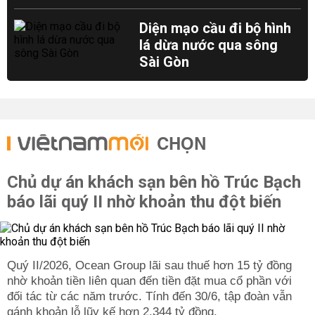
Diện mạo cầu đi bộ hình
lá dừa nước qua sông
Sài Gòn
CHỌN
Chủ dự án khách sạn bên hồ Trúc Bạch
báo lãi quý II nhờ khoản thu đột biến
Quý II/2026, Ocean Group lãi sau thuế hơn 15 tỷ đồng
nhờ khoản tiền liên quan đến tiền đặt mua cổ phần với
đối tác từ các năm trước. Tính đến 30/6, tập đoàn vẫn
gánh khoản lỗ lũy kế hơn 2.344 tỷ đồng.