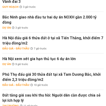
Vành đai 3
QUY HOẠCH
3 giờ trước
Bắc Ninh giao nhà đầu tư hai dự án NOXH gần 2.000 tỷ
đồng
DỰ ÁN
3 giờ trước
Hà Nội đấu giá 6 thửa đất ở tại xã Tiến Thắng, khởi điểm 7
triệu đồng/m2
ĐẤU GIÁ - ĐẤU THẦU
7 giờ trước
Hà Nội xem xét gia hạn thủ tục 6 dự án lớn
DỰ ÁN
9 giờ trước
Phú Thọ đấu giá 30 thửa đất tại xã Tam Dương Bắc, khởi
điểm 2,3 triệu đồng/m2
ĐẤU GIÁ - ĐẤU THẦU
10 giờ trước
Đất tăng giá sau khi thu hồi: Người dân cần được chia sẻ
lợi ích hợp lý
THỊ TRƯỜNG