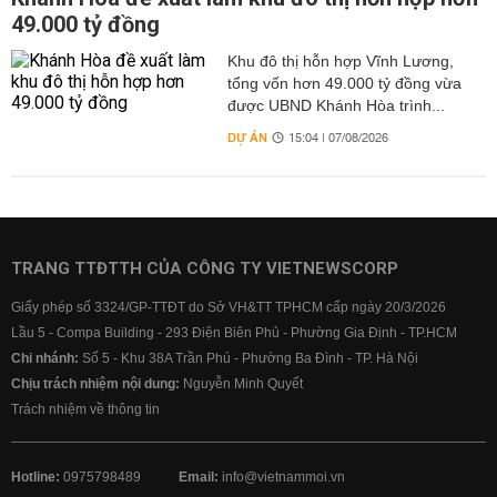
49.000 tỷ đồng
Khu đô thị hỗn hợp Vĩnh Lương,
tổng vốn hơn 49.000 tỷ đồng vừa
được UBND Khánh Hòa trình...
DỰ ÁN
15:04 | 07/08/2026
TRANG TTĐTTH CỦA CÔNG TY VIETNEWSCORP
Giấy phép số 3324/GP-TTĐT do Sở VH&TT TPHCM cấp ngày 20/3/2026
Lầu 5 - Compa Building - 293 Điện Biên Phủ - Phường Gia Định - TP.HCM
Chi nhánh:
Số 5 - Khu 38A Trần Phú - Phường Ba Đình - TP. Hà Nội
Chịu trách nhiệm nội dung:
Nguyễn Minh Quyết
Trách nhiệm về thông tin
Hotline:
0975798489
Email:
info@vietnammoi.vn