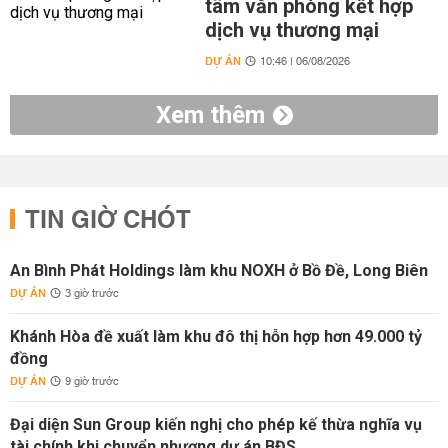
tâm văn phòng kết hợp
dịch vụ thương mại
DỰ ÁN
10:46 | 06/08/2026
Xem thêm
TIN GIỜ CHÓT
An Bình Phát Holdings làm khu NOXH ở Bồ Đề, Long Biên
DỰ ÁN
3 giờ trước
Khánh Hòa đề xuất làm khu đô thị hỗn hợp hơn 49.000 tỷ
đồng
DỰ ÁN
9 giờ trước
Đại diện Sun Group kiến nghị cho phép kế thừa nghĩa vụ
tài chính khi chuyển nhượng dự án BĐS