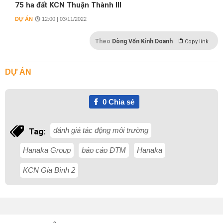
75 ha đất KCN Thuận Thành III
DỰ ÁN
12:00 | 03/11/2022
Theo
Dòng Vốn Kinh Doanh
Copy link
DỰ ÁN
0
Chia sẻ
đánh giá tác động môi trường
Tag:
Hanaka Group
báo cáo ĐTM
Hanaka
KCN Gia Bình 2