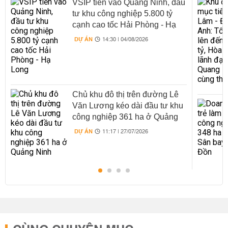
VSIP tiến vào Quảng Ninh, đầu
tư khu công nghiệp 5.800 tỷ
cạnh cao tốc Hải Phòng - Hạ
Long
DỰ ÁN
14:30 | 04/08/2026
Chủ khu đô thị trên đường Lê
Văn Lương kéo dài đầu tư khu
công nghiệp 361 ha ở Quảng
Ninh
DỰ ÁN
11:17 | 27/07/2026