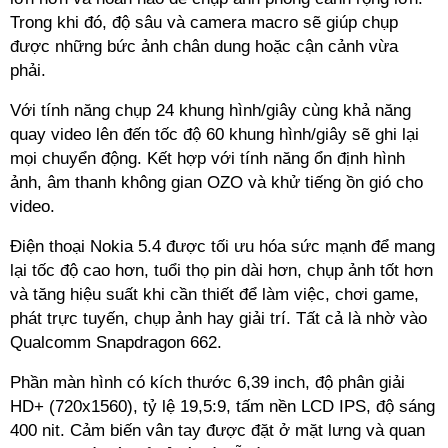
Trong khi đó, độ sâu và camera macro sẽ giúp chụp
được những bức ảnh chân dung hoặc cận cảnh vừa
phải.
Với tính năng chụp 24 khung hình/giây cùng khả năng
quay video lên đến tốc độ 60 khung hình/giây sẽ ghi lại
mọi chuyển động. Kết hợp với tính năng ổn định hình
ảnh, âm thanh không gian OZO và khử tiếng ồn gió cho
video.
Điện thoại Nokia 5.4 được tối ưu hóa sức mạnh để mang
lại tốc độ cao hơn, tuổi thọ pin dài hơn, chụp ảnh tốt hơn
và tăng hiệu suất khi cần thiết để làm việc, chơi game,
phát trực tuyến, chụp ảnh hay giải trí. Tất cả là nhờ vào
Qualcomm Snapdragon 662.
Phần màn hình có kích thước 6,39 inch, độ phân giải
HD+ (720x1560), tỷ lệ 19,5:9, tấm nền LCD IPS, độ sáng
400 nit. Cảm biến vân tay được đặt ở mặt lưng và quan