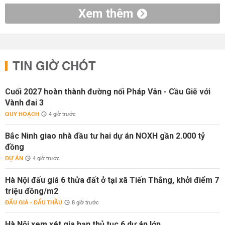
Xem thêm
TIN GIỜ CHÓT
Cuối 2027 hoàn thành đường nối Pháp Vân - Cầu Giẽ với
Vành đai 3
QUY HOẠCH
4 giờ trước
Bắc Ninh giao nhà đầu tư hai dự án NOXH gần 2.000 tỷ
đồng
DỰ ÁN
4 giờ trước
Hà Nội đấu giá 6 thửa đất ở tại xã Tiến Thắng, khởi điểm 7
triệu đồng/m2
ĐẤU GIÁ - ĐẤU THẦU
8 giờ trước
Hà Nội xem xét gia hạn thủ tục 6 dự án lớn