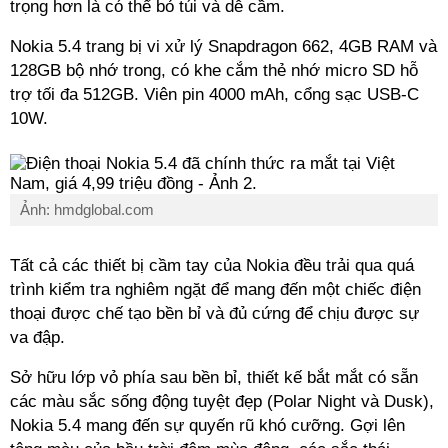
trọng hơn là có thể bỏ túi và dễ cầm.
Nokia 5.4 trang bị vi xử lý Snapdragon 662, 4GB RAM và
128GB bộ nhớ trong, có khe cắm thẻ nhớ micro SD hỗ
trợ tối đa 512GB. Viên pin 4000 mAh, cổng sạc USB-C
10W.
Ảnh: hmdglobal.com
Tất cả các thiết bị cầm tay của Nokia đều trải qua quá
trình kiểm tra nghiêm ngặt để mang đến một chiếc điện
thoại được chế tạo bền bỉ và đủ cứng để chịu được sự
va đập.
Sở hữu lớp vỏ phía sau bền bỉ, thiết kế bắt mắt có sẵn
các màu sắc sống động tuyệt đẹp (Polar Night và Dusk),
Nokia 5.4 mang đến sự quyến rũ khó cưỡng. Gợi lên