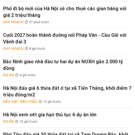
Phố đi bộ mới của Hà Nội sẽ cho thuê các gian hàng với
giá 2 triệu/tháng
QUY HOẠCH
01 phút trước
Cuối 2027 hoàn thành đường nối Pháp Vân - Cầu Giẽ với
Vành đai 3
QUY HOẠCH
9 giờ trước
Bắc Ninh giao nhà đầu tư hai dự án NOXH gần 2.000 tỷ
đồng
DỰ ÁN
9 giờ trước
Hà Nội đấu giá 6 thửa đất ở tại xã Tiến Thắng, khởi điểm 7
triệu đồng/m2
ĐẤU GIÁ - ĐẤU THẦU
13 giờ trước
Hà Nội xem xét gia hạn thủ tục 6 dự án lớn
DỰ ÁN
15 giờ trước
Phú Thọ đấu giá 30 thửa đất tại xã Tam Dương Bắc, khởi