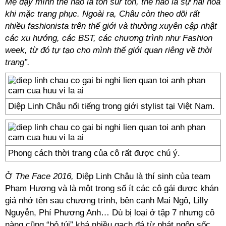
Mẹ dạy mình thế nào là ton sur ton, thế nào là sự hài hoà
khi mặc trang phục. Ngoài ra, Châu còn theo dõi rất
nhiều fashionista trên thế giới và thường xuyên cập nhật
các xu hướng, các BST, các chương trình như Fashion
week, từ đó tự tạo cho mình thế giới quan riêng về thời
trang”.
Diệp Linh Châu nổi tiếng trong giới stylist tại Việt Nam.
Phong cách thời trang của cô rất được chú ý.
Ở
The Face 2016,
Diệp Linh Châu là thí sinh của team
Phạm Hương và là một trong số ít các cô gái được khán
giả nhớ tên sau chương trình, bên cạnh Mai Ngô, Lilly
Nguyễn, Phí Phương Anh… Dù bị loại ở tập 7 nhưng cô
nàng cũng “bỏ túi” khá nhiều gạch đá từ phát ngôn sốc