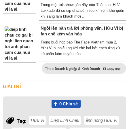
Trong một talkshow gần đây của Thái Lan, HLV
Lukkade đã có dịp chia sẻ nhiều kỉ niệm khó quên
khi sang làm khách mời ...
Ngồi lên bàn trả lời phỏng vấn, Hữu Vi bị
fan chê kém văn hóa
Trong buổi họp báo The Face Vietnam mùa 2,
Hữu Vi bị nhiều người chê bai bởi cách ứng xử
có phần kém duyên của ...
Theo
Doanh Nghiệp & Kinh Doanh
Copy link
GIẢI TRÍ
0
Chia sẻ
Hữu Vi
Diệp Linh Châu
ảnh nóng Hữu Vi
Tag: