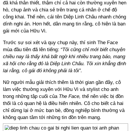
đã khá thân thiết, thậm chí cả hai còn thường xuyên hẹn
hò, chụp ảnh và chia sẻ trên trang cá nhân ở chế độ
công khai. Thế nên, cái tên Diệp Linh Châu nhanh chóng
dính nghi án. Hơn hết, dân mạng tin rằng, cô hiện là bạn
gái mới của Hữu Vi.
Trước sự soi xét và quy chụp này, thí sinh The Face
mùa đầu tiên đã lên tiếng:
“Tôi cũng chỉ mới biết chuyện
chiều nay là thấy khá bất ngờ khi nhiều trang báo, mạng
xã hội cho rằng đó là Diệp Linh Châu. Tôi xin khẳng định
lại rằng, cô gái đó không phải là tôi”.
Nữ người mẫu giải thích thêm là thời gian gần đây, cô
làm việc thường xuyên với Hữu Vi và stylist cho anh
trong những tập cuối của
The Face,
thế nên việc bị đồn
thổi là có quan hệ là điều hiển nhiên. Cô cho biết cả hai
chỉ dừng lại ở mức bạn bè, đồng nghiệp bình thường và
không quan tâm tới những tin đồn trên mạng.