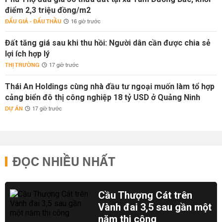
điểm 2,3 triệu đồng/m2
ĐẤU GIÁ - ĐẤU THẦU
16 giờ trước
Đất tăng giá sau khi thu hồi: Người dân cần được chia sẻ
lợi ích hợp lý
THỊ TRƯỜNG
17 giờ trước
Thái An Holdings cùng nhà đầu tư ngoại muốn làm tổ hợp
cảng biển đô thị công nghiệp 18 tỷ USD ở Quảng Ninh
DỰ ÁN
17 giờ trước
ĐỌC NHIỀU NHẤT
Cầu Thượng Cát trên
Vành đai 3,5 sau gần một
năm thi công