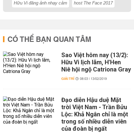
Hữu Vi đăng ảnh nhạy cảm
host The Face 2017
CÓ THỂ BẠN QUAN TÂM
Sao Việt hôm nay (13/2):
Hữu Vi lịch lãm, H'Hen
Niê hội ngộ Catriona Gray
GIẢI TRÍ
08:03 | 13/02/2019
Đạo diễn Hậu duệ Mặt
trời Việt Nam - Trần Bửu
Lộc: Khả Ngân chỉ là một
trong số nhiều diễn viên
của đoàn bị ngất