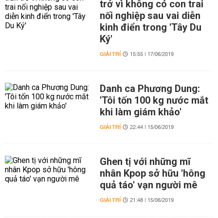
trở vì không có con trai
nối nghiệp sau vai diễn
kinh điển trong 'Tây Du
Ký'
GIẢI TRÍ
15:55 | 17/06/2019
Danh ca Phương Dung:
'Tôi tốn 100 kg nước mắt
khi làm giám khảo'
GIẢI TRÍ
22:44 | 15/06/2019
Ghen tị với những mĩ
nhân Kpop sở hữu 'hông
quả táo' vạn người mê
GIẢI TRÍ
21:48 | 15/06/2019