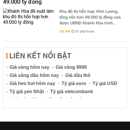
49.000 tỷ đồng
Khu đô thị hỗn hợp Vĩnh Lương,
tổng vốn hơn 49.000 tỷ đồng vừa
được UBND Khánh Hòa trình...
DỰ ÁN
01 phút trước
LIÊN KẾT NỔI BẬT
Giá vàng hôm nay
Giá vàng 9999
Giá xăng dầu hôm nay
Giá dầu thô
Giá heo hơi hôm nay
Tỷ giá euro
Tỷ giá USD
Tỷ giá yen Nhật
Tỷ giá vietcombank
Lịch cúp điện
Lãi suất ngân hàng
Lãi suất tiết kiệm
Lãi suất tiền gửi
Lãi suất ngân hàng Agribank
Lãi suất ngân hàng Sacombank