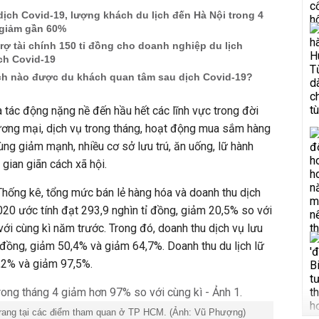
ch Covid-19, lượng khách du lịch đến Hà Nội trong 4
giảm gần 60%
trợ tài chính 150 tỉ đồng cho doanh nghiệp du lịch
ch Covid-19
ch nào được du khách quan tâm sau dịch Covid-19?
 tác động nặng nề đến hầu hết các lĩnh vực trong đời
ương mại, dịch vụ trong tháng, hoạt động mua sắm hàng
dùng giảm mạnh, nhiều cơ sở lưu trú, ăn uống, lữ hành
gian giãn cách xã hội.
hống kê, tổng mức bán lẻ hàng hóa và doanh thu dịch
0 ước tính đạt 293,9 nghìn tỉ đồng, giảm 20,5% so với
́i cùng kì năm trước. Trong đó, doanh thu dịch vụ lưu
ỉ đồng, giảm 50,4% và giảm 64,7%. Doanh thu du lịch lữ
3,2% và giảm 97,5%.
trang tại các điểm tham quan ở TP HCM. (Ảnh: Vũ Phượng)