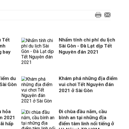
u Tết
Nhẩm tính chi phí du lịch
ênh
Sài Gòn - Đà Lạt dịp Tết
g bay
Nguyên đán 2021
điểm du
Khám phá những địa điểm
 Sài Gòn
vui chơi Tết Nguyên đán
1
2021 ở Sài Gòn
u hỏa
Đi chùa đầu năm, cầu
án 2021
bình an tại những địa
ãi hấp
điểm tâm linh nổi tiếng ở