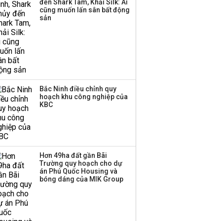
đến Shark Tam, Khải Silk: Ai
cũng muốn lấn sân bất động
Thị trường thường
sản
‘phất lên’ trong tháng 8,
nhóm ngành nào có
tiềm năng dẫn sóng?
Bắc Ninh điều chỉnh quy
hoạch khu công nghiệp của
KBC
Hơn 49ha đất gần Bãi
Trường quy hoạch cho dự
án Phú Quốc Housing và
bóng dáng của MIK Group