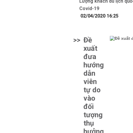
Lượng khách du lịch quố
Covid-19
02/04/2020 16:25
>>
Đề
xuất
đưa
hướng
dẫn
viên
tự do
vào
đối
tượng
thụ
hưởng