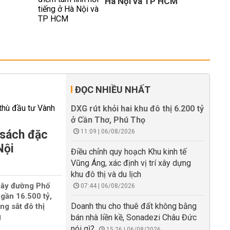
Hà Nội và TP HCM
ĐỌC NHIỀU NHẤT
DXG rút khỏi hai khu đô thị 6.200 tỷ
ở Cần Thơ, Phú Thọ
 sách đặc
11:09 | 06/08/2026
Nội
Điều chỉnh quy hoạch Khu kinh tế
Vũng Áng, xác định vị trí xây dựng
khu đô thị và du lịch
xây đường Phố
07:44 | 06/08/2026
gần 16.500 tỷ,
Doanh thu cho thuê đất không bằng
ng sắt đô thị
g
bán nhà liền kề, Sonadezi Châu Đức
nói gì?
15:26 | 06/08/2026