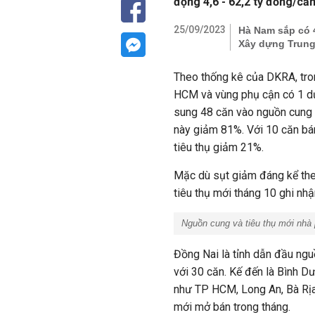
động 4,6 - 62,2 tỷ đồng/căn
25/09/2023
Hà Nam sắp có 4
Xây dựng Trun
Theo thống kê của DKRA, tron
HCM và vùng phụ cận có 1 dự
sung 48 căn vào nguồn cung m
này giảm 81%. Với 10 căn bán
tiêu thụ giảm 21%.
Mặc dù sụt giảm đáng kể the
tiêu thụ mới tháng 10 ghi nh
Nguồn cung và tiêu thụ mới nhà 
Đồng Nai là tỉnh dẫn đầu ngu
với 30 căn. Kế đến là Bình D
như TP HCM, Long An, Bà Rịa
mới mở bán trong tháng.