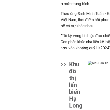
ở mức trung bình.
Theo ông Đinh Minh Tuấn
- 
Việt Nam, thời điểm hồi phụ
sẽ có sự khác nhau.
“Tôi kỳ vọng tín hiệu đảo chi
Còn phân khúc nhà liền kề, bi
hơn, vào khoảng quý II/2024"
>>
Khu
đô
thị
lấn
biển
Hạ
Long