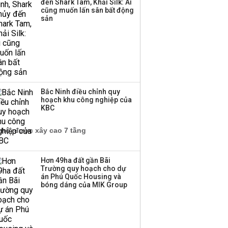
đến Shark Tam, Khải Silk: Ai
hơn 3.600 tỷ, lãi suất
cũng muốn lấn sân bất động
trả lên tới 10%/năm
sản
Bắc Ninh điều chỉnh quy
hoạch khu công nghiệp của
KBC
Hơn 49ha đất gần Bãi
Trường quy hoạch cho dự
án Phú Quốc Housing và
bóng dáng của MIK Group