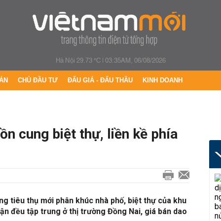
Hà Nội 29.73 °C
|
03:35AM, 06/08/2026
ÁN
CHỦ ĐẦU TƯ
ĐẤU GIÁ - ĐẤU THẦU
KINH DOANH
n cung biệt thự, liền kề phía
g tiêu thụ mới phân khúc nhà phố, biệt thự của khu
n đều tập trung ở thị trường Đồng Nai, giá bán dao