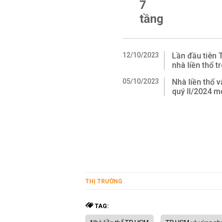
7
tầng
12/10/2023
Lần đầu tiên
nhà liền thổ t
05/10/2023
Nhà liền thổ 
quý II/2024 mớ
THỊ TRƯỜNG
TAG: