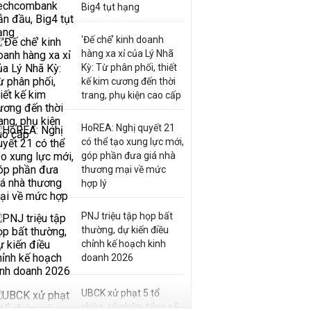
Big4 tụt hạng
'Đế chế’ kinh doanh
hàng xa xỉ của Lý Nhã
Kỳ: Từ phân phối, thiết
kế kim cương đến thời
trang, phụ kiện cao cấp
HoREA: Nghị quyết 21
có thể tạo xung lực mới,
góp phần đưa giá nhà
thương mại về mức
hợp lý
PNJ triệu tập họp bất
thường, dự kiến điều
chỉnh kế hoạch kinh
doanh 2026
UBCK xử phạt 5 tổ
chức, cá nhân, tổng số