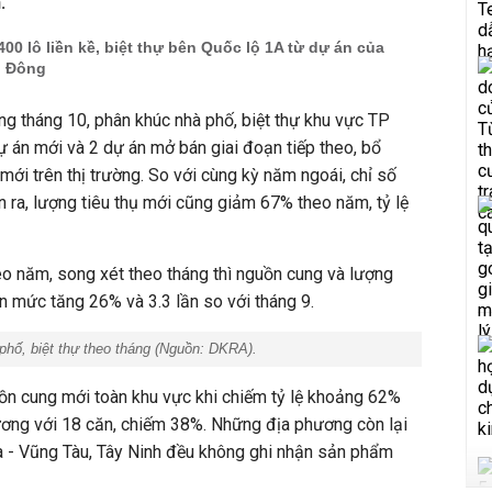
.
00 lô liền kề, biệt thự bên Quốc lộ 1A từ dự án của
g Đông
g tháng 10, phân khúc nhà phố, biệt thự khu vực TP
 án mới và 2 dự án mở bán giai đoạn tiếp theo, bổ
ới trên thị trường. So với cùng kỳ năm ngoái, chỉ số
 ra, lượng tiêu thụ mới cũng giảm 67% theo năm, tỷ lệ
o năm, song xét theo tháng thì nguồn cung và lượng
ận mức tăng 26% và 3.3 lần so với tháng 9.
phố, biệt thự theo tháng (Nguồn: DKRA).
ồn cung mới toàn khu vực khi chiếm tỷ lệ khoảng 62%
ương với 18 căn, chiếm 38%. Những địa phương còn lại
 - Vũng Tàu, Tây Ninh đều không ghi nhận sản phẩm