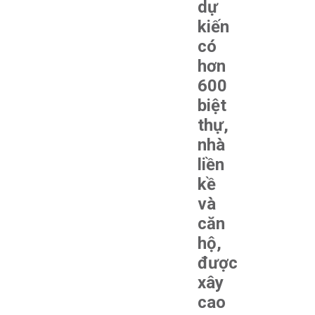
dự
kiến
có
hơn
600
biệt
thự,
nhà
liền
kề
và
căn
hộ,
được
xây
cao