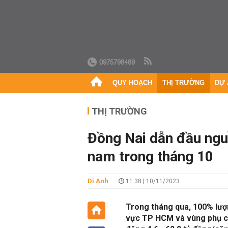
0975798489
QUY HOẠCH
THỊ TRƯỜNG
DỰ 
THỊ TRƯỜNG
Đồng Nai dẫn đầu nguồ
nam trong tháng 10
Di Anh
11:38 | 10/11/2023
Trong tháng qua, 100% lượn
vực TP HCM và vùng phụ cậ