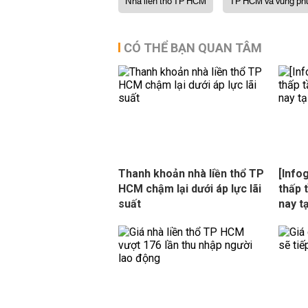
Nhà liền thổ TP HCM
TP HCM và vùng ph
CÓ THỂ BẠN QUAN TÂM
Thanh khoản nhà liền thổ TP
[Info
HCM chậm lại dưới áp lực lãi
thấp 
suất
nay t