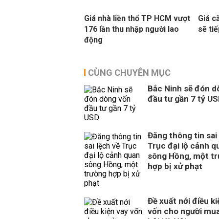
Giá nhà liền thổ TP HCM vượt
Giá c
176 lần thu nhập người lao
sẽ ti
động
CÙNG CHUYÊN MỤC
Bắc Ninh sẽ đón d
đầu tư gần 7 tỷ U
Đăng thông tin sai
Trục đại lộ cảnh q
sông Hồng, một t
hợp bị xử phạt
Đề xuất nới điều ki
vốn cho người mua