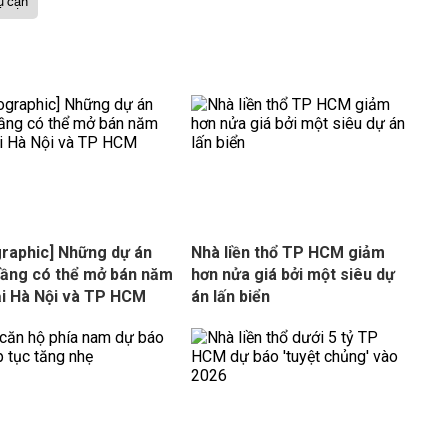
ụ cận
graphic] Những dự án
Nhà liền thổ TP HCM giảm
tầng có thể mở bán năm
hơn nửa giá bởi một siêu dự
ại Hà Nội và TP HCM
án lấn biển