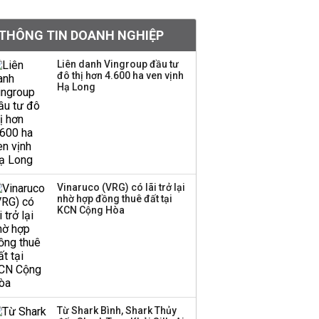
tiền hơn 570 triệu đồng
THÔNG TIN DOANH NGHIỆP
Kinh Bắc dự kiến cho
Liên danh Vingroup đầu tư
thuê tối thiểu 100 ha
đô thị hơn 4.600 ha ven vịnh
Hạ Long
đất công nghiệp trong
nửa cuối năm
Trung Quốc tung đòn
đáp trả, siết xuất khẩu
drone và trừng phạt
doanh nghiệp Mỹ
Vinaruco (VRG) có lãi trở lại
nhờ hợp đồng thuê đất tại
KCN Cộng Hòa
Keppel ký thỏa thuận
bán toàn bộ vốn tại
Empire City, dự kiến thu
về 270 triệu USD
Sacombank phát hành
Từ Shark Bình, Shark Thủy
ba đợt trái phiếu thu về