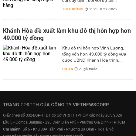
đổi quy định, đối với dự án...
THỊ TRƯỜNG
11:26 | 07/08/2026
Khánh Hòa đề xuất làm khu đô thị hỗn hợp hơn
49.000 tỷ đồng
Khu đô thị hỗn hợp Vĩnh Lương,
tổng vốn hơn 49.000 tỷ đồng vừa
được UBND Khánh Hòa trình...
DỰ ÁN
21 giờ trước
TRANG TTĐTTH CỦA CÔNG TY VIETNEWSCORP
Giấy phép số 3324/GP-TTĐT do Sở VH&TT TPHCM cấp ngày 20/3/2026
Lầu 5 - Compa Building - 293 Điện Biên Phủ - Phường Gia Định - TP.HCM
Chi nhánh:
Số 5 - Khu 38A Trần Phú - Phường Ba Đình - TP. Hà Nội