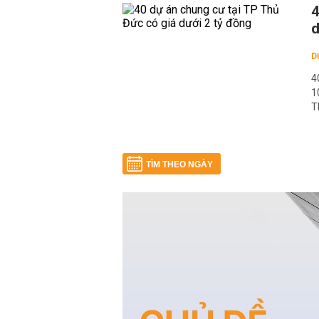
4
d
D
4
1
T
TÌM THEO NGÀY