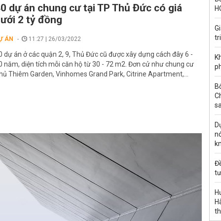
0 dự án chung cư tại TP Thủ Đức có giá
H
ưới 2 tỷ đồng
G
tr
Ự ÁN
11:27 | 26/03/2022
0 dự án ở các quận 2, 9, Thủ Đức cũ được xây dựng cách đây 6 -
Kh
0 năm, diện tích mỗi căn hộ từ 30 - 72 m2. Đơn cử như chung cư
ph
hủ Thiêm Garden, Vinhomes Grand Park, Citrine Apartment,...
B
C
s
Dự
nó
k
Đ
tư
H
Hà
th