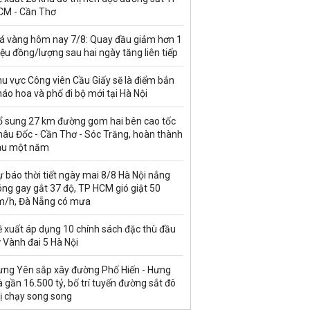
CM - Cần Thơ
iá vàng hôm nay 7/8: Quay đầu giảm hơn 1
iệu đồng/lượng sau hai ngày tăng liên tiếp
u vực Công viên Cầu Giấy sẽ là điểm bắn
áo hoa và phố đi bộ mới tại Hà Nội
ổ sung 27 km đường gom hai bên cao tốc
hâu Đốc - Cần Thơ - Sóc Trăng, hoàn thành
au một năm
 báo thời tiết ngày mai 8/8 Hà Nội nắng
ng gay gắt 37 độ, TP HCM gió giật 50
m/h, Đà Nẵng có mưa
ề xuất áp dụng 10 chính sách đặc thù đầu
 Vành đai 5 Hà Nội
ưng Yên sắp xây đường Phố Hiến - Hưng
 gần 16.500 tỷ, bố trí tuyến đường sắt đô
ị chạy song song