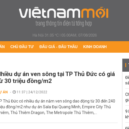
Hà Nội 31.05 °C
|
05:00AM, 07/08/2026
ÁN
CHỦ ĐẦU TƯ
ĐẤU GIÁ - ĐẤU THẦU
KINH DOANH
hiều dự án ven sông tại TP Thủ Đức có giá
Đ
ừ 30 triệu đồng/m2
s
Ự ÁN
11:37 | 24/12/2022
C
gi
P Thủ Đức có nhiều dự án nằm ven sông dao động từ 30 đến 240
riệu đồng/m2 như dự án Sala Đại Quang Minh, Empire City Thủ
9
hiêm, Thủ Thiêm Dragon, The Metropole Thủ Thiêm,...
k
Đề