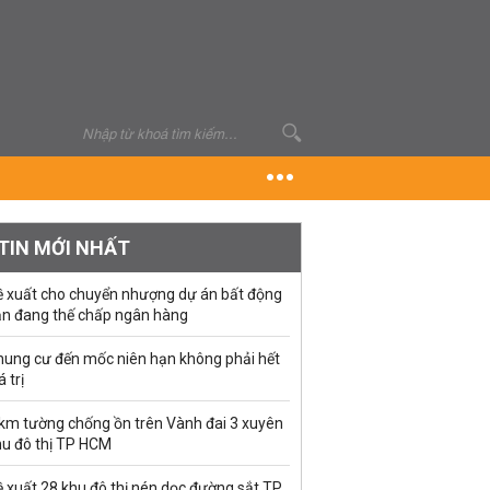
TIN MỚI NHẤT
ề xuất cho chuyển nhượng dự án bất động
ản đang thế chấp ngân hàng
hung cư đến mốc niên hạn không phải hết
á trị
 km tường chống ồn trên Vành đai 3 xuyên
hu đô thị TP HCM
 xuất 28 khu đô thị nén dọc đường sắt TP