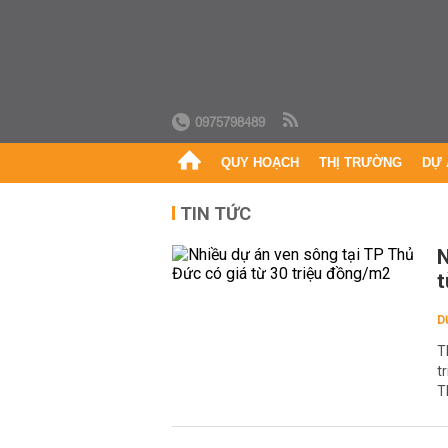
0975798489
QUY HOẠCH
THỊ TRƯỜNG
DỰ 
TIN TỨC
N
t
D
T
t
T