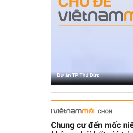
Dự án TP Thủ Đức
CHỌN
Chung cư đến mốc ni