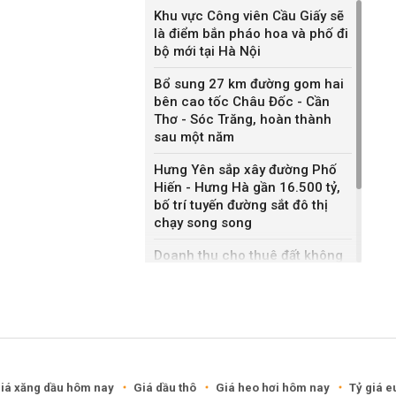
Khu vực Công viên Cầu Giấy sẽ
là điểm bắn pháo hoa và phố đi
bộ mới tại Hà Nội
Bổ sung 27 km đường gom hai
bên cao tốc Châu Đốc - Cần
Thơ - Sóc Trăng, hoàn thành
sau một năm
Hưng Yên sắp xây đường Phố
Hiến - Hưng Hà gần 16.500 tỷ,
bố trí tuyến đường sắt đô thị
chạy song song
Doanh thu cho thuê đất không
bằng bán nhà liền kề, Sonadezi
Châu Đức nói gì?
DXG rút khỏi hai khu đô thị
6.200 tỷ ở Cần Thơ, Phú Thọ
iá xăng dầu hôm nay
Giá dầu thô
Giá heo hơi hôm nay
Tỷ giá e