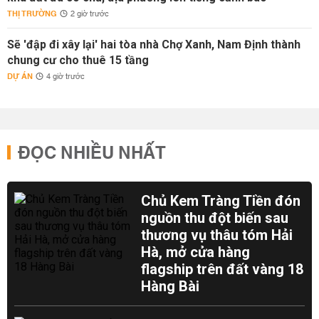
THỊ TRƯỜNG
2 giờ trước
Sẽ 'đập đi xây lại' hai tòa nhà Chợ Xanh, Nam Định thành
chung cư cho thuê 15 tầng
DỰ ÁN
4 giờ trước
ĐỌC NHIỀU NHẤT
Chủ Kem Tràng Tiền đón
nguồn thu đột biến sau
thương vụ thâu tóm Hải
Hà, mở cửa hàng
flagship trên đất vàng 18
Hàng Bài