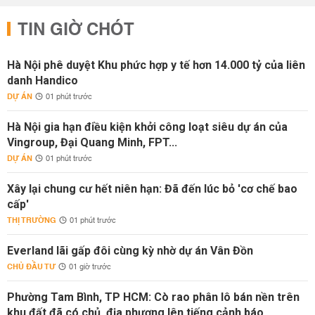
TIN GIỜ CHÓT
Hà Nội phê duyệt Khu phức hợp y tế hơn 14.000 tỷ của liên
danh Handico
DỰ ÁN
01 phút trước
Hà Nội gia hạn điều kiện khởi công loạt siêu dự án của
Vingroup, Đại Quang Minh, FPT...
DỰ ÁN
01 phút trước
Xây lại chung cư hết niên hạn: Đã đến lúc bỏ 'cơ chế bao
cấp'
THỊ TRƯỜNG
01 phút trước
Everland lãi gấp đôi cùng kỳ nhờ dự án Vân Đồn
CHỦ ĐẦU TƯ
01 giờ trước
Phường Tam Bình, TP HCM: Cò rao phân lô bán nền trên
khu đất đã có chủ, địa phương lên tiếng cảnh báo