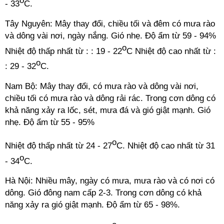
o
- 33
C.
Tây Nguyên: Mây thay đổi, chiều tối và đêm có mưa rào
và dông vài nơi, ngày nắng. Gió nhẹ. Độ ẩm từ 59 - 94%
o
Nhiệt độ thấp nhất từ : : 19 - 22
C Nhiệt độ cao nhất từ :
o
: 29 - 32
C.
Nam Bộ: Mây thay đổi, có mưa rào và dông vài nơi,
chiều tối có mưa rào và dông rải rác. Trong cơn dông có
khả năng xảy ra lốc, sét, mưa đá và gió giật mạnh. Gió
nhẹ. Độ ẩm từ 55 - 95%
o
Nhiệt độ thấp nhất từ 24 - 27
C. Nhiệt độ cao nhất từ 31
o
- 34
C.
Hà Nội: Nhiều mây, ngày có mưa, mưa rào và có nơi có
dông. Gió đông nam cấp 2-3. Trong cơn dông có khả
năng xảy ra gió giật mạnh. Độ ẩm từ 65 - 98%.