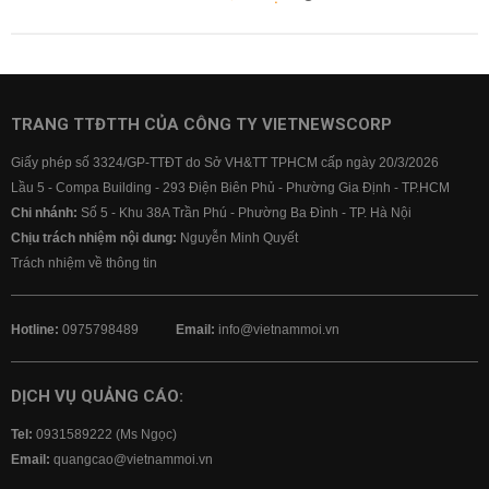
TRANG TTĐTTH CỦA CÔNG TY VIETNEWSCORP
Giấy phép số 3324/GP-TTĐT do Sở VH&TT TPHCM cấp ngày 20/3/2026
Lầu 5 - Compa Building - 293 Điện Biên Phủ - Phường Gia Định - TP.HCM
Chi nhánh:
Số 5 - Khu 38A Trần Phú - Phường Ba Đình - TP. Hà Nội
Chịu trách nhiệm nội dung:
Nguyễn Minh Quyết
Trách nhiệm về thông tin
Hotline:
0975798489
Email:
info@vietnammoi.vn
DỊCH VỤ QUẢNG CÁO:
Tel:
0931589222 (Ms Ngọc)
Email:
quangcao@vietnammoi.vn