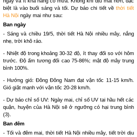
ngày và ít khả năng có mưa. Không khí dịu mát hơn, đặc
biệt là vào buổi sáng và tối. Dự báo chi tiết về
thời tiết
Hà Nội
ngày mai như sau:
Ban ngày
- Sáng và chiều 19/5, thời tiết Hà Nội nhiều mây, nắng
nhẹ, trời khô ráo.
- Nhiệt độ trong khoảng 30-32 độ, ít thay đổi so với hôm
trước. Độ ẩm tương đối cao 75-86%; mật độ mây trung
bình 100%.
- Hướng gió: Đông Đông Nam đạt vận tốc 11-15 km/h.
Gió giật mạnh với vận tốc 20-28 km/h.
- Dự báo chỉ số UV: Ngày mai, chỉ số UV tại hầu hết các
quận, huyện của Hà Nội sẽ ở ngưỡng có hại trung bình
(3).
Ban đêm
- Tối và đêm mai, thời tiết Hà Nội nhiều mây, tiết trời dịu