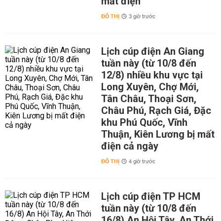
mất điện
ĐÔ THỊ
3 giờ trước
Lịch cúp điện An Giang
tuần này (từ 10/8 đến
12/8) nhiều khu vực tại
Long Xuyên, Chợ Mới,
Tân Châu, Thoại Sơn,
Châu Phú, Rạch Giá, Đặc
khu Phú Quốc, Vĩnh
Thuận, Kiên Lương bị mất
điện cả ngày
ĐÔ THỊ
4 giờ trước
Lịch cúp điện TP HCM
tuần này (từ 10/8 đến
16/8) An Hội Tây, An Thới