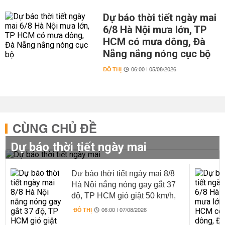
Dự báo thời tiết ngày mai
6/8 Hà Nội mưa lớn, TP
HCM có mưa dông, Đà
Nẵng nắng nóng cục bộ
ĐÔ THỊ
06:00 | 05/08/2026
CÙNG CHỦ ĐỀ
Dự báo thời tiết ngày mai
Dự báo thời tiết ngày mai 8/8
Hà Nội nắng nóng gay gắt 37
độ, TP HCM gió giật 50 km/h,
Đà Nẵng có mưa
ĐÔ THỊ
06:00 | 07/08/2026