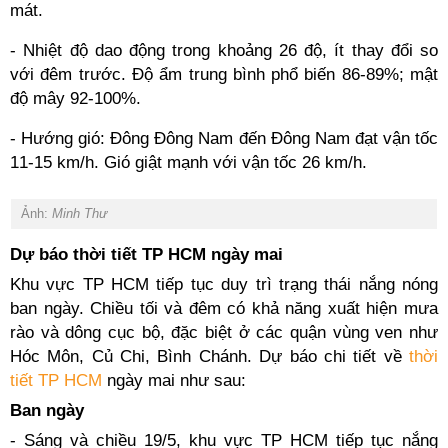
mát.
- Nhiệt độ dao động trong khoảng 26 độ, ít thay đổi so
với đêm trước. Độ ẩm trung bình phổ biến 86-89%; mật
độ mây 92-100%.
- Hướng gió: Đông Đông Nam đến Đông Nam đạt vận tốc
11-15 km/h. Gió giật mạnh với vận tốc 26 km/h.
Ảnh:
Minh Thư
Dự báo thời tiết TP HCM ngày mai
Khu vực TP HCM tiếp tục duy trì trạng thái nắng nóng
ban ngày. Chiều tối và đêm có khả năng xuất hiện mưa
rào và dông cục bộ, đặc biệt ở các quận vùng ven như
Hóc Môn, Củ Chi, Bình Chánh. Dự báo chi tiết về
thời
tiết TP HCM
ngày mai như sau:
Ban ngày
- Sáng và chiều 19/5, khu vực TP HCM tiếp tục nắng