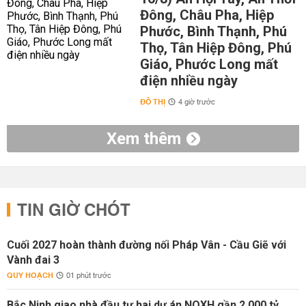
Đông, Châu Pha, Hiệp
Phước, Bình Thạnh, Phú
Thọ, Tân Hiệp Đông, Phú
Giáo, Phước Long mất
điện nhiều ngày
ĐÔ THỊ
4 giờ trước
Xem thêm
TIN GIỜ CHÓT
Cuối 2027 hoàn thành đường nối Pháp Vân - Cầu Giẽ với
Vành đai 3
QUY HOẠCH
01 phút trước
Bắc Ninh giao nhà đầu tư hai dự án NOXH gần 2.000 tỷ