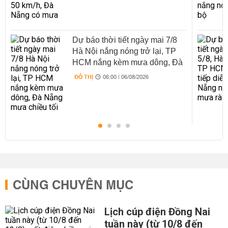
Dự báo thời tiết ngày mai 7/8
Hà Nội nắng nóng trở lại, TP
HCM nắng kèm mưa dông, Đà
Nẵng mưa chiều tối
ĐÔ THỊ
06:00 | 06/08/2026
CÙNG CHUYÊN MỤC
Lịch cúp điện Đồng Nai
tuần này (từ 10/8 đến