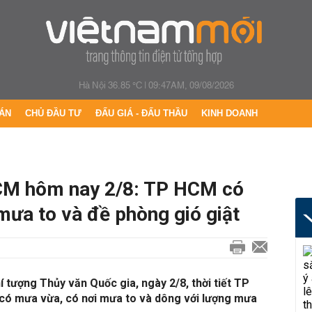
Hà Nội 36.85 °C
|
09:47AM, 09/08/2026
ÁN
CHỦ ĐẦU TƯ
ĐẤU GIÁ - ĐẤU THẦU
KINH DOANH
HCM hôm nay 2/8: TP HCM có
mưa to và đề phòng gió giật
tượng Thủy văn Quốc gia, ngày 2/8, thời tiết TP
có mưa vừa, có nơi mưa to và dông với lượng mưa