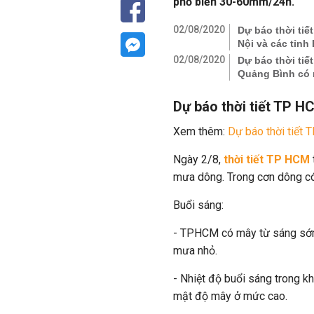
phổ biến 30-60mm/24h.
02/08/2020
Dự báo thời tiế
Nội và các tỉnh
02/08/2020
Dự báo thời ti
Quảng Bình có m
Dự báo thời tiết TP H
Xem thêm:
Dự báo thời tiết
Ngày 2/8,
thời tiết TP HCM
mưa dông. Trong cơn dông có 
Buổi sáng:
- TPHCM có mây từ sáng sớm.
mưa nhỏ.
- Nhiệt độ buổi sáng trong k
mật độ mây ở mức cao.