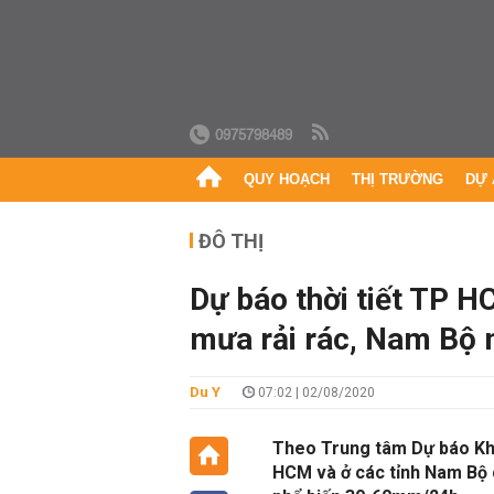
0975798489
QUY HOẠCH
THỊ TRƯỜNG
DỰ 
ĐÔ THỊ
Dự báo thời tiết TP 
mưa rải rác, Nam Bộ 
Du Y
07:02 | 02/08/2020
Theo Trung tâm Dự báo Khí 
HCM và ở các tỉnh Nam Bộ 