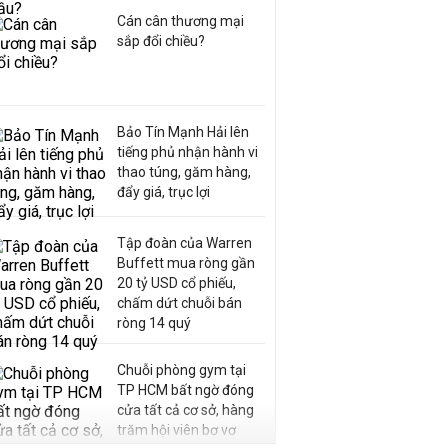
Cán cân thương mại
sắp đổi chiều?
Bảo Tín Mạnh Hải lên
tiếng phủ nhận hành vi
thao túng, găm hàng,
đẩy giá, trục lợi
Tập đoàn của Warren
Buffett mua ròng gần
20 tỷ USD cổ phiếu,
chấm dứt chuỗi bán
ròng 14 quý
Chuỗi phòng gym tại
TP HCM bất ngờ đóng
cửa tất cả cơ sở, hàng
trăm hội viên bơ vơ