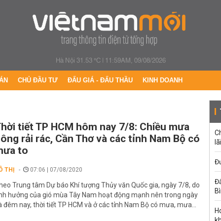
Hà Nội 31.53 °C
|
11:59AM, 09/08/2026
ÁN
CHỦ ĐẦU TƯ
ĐẤU GIÁ - ĐẤU THẦU
KINH DOANH
hời tiết TP HCM hôm nay 7/8: Chiều mưa
C
ông rải rác, Cần Thơ và các tỉnh Nam Bộ có
lã
mưa to
Đư
Ô THỊ
07:06 | 07/08/2020
Đấ
heo Trung tâm Dự báo Khí tượng Thủy văn Quốc gia, ngày 7/8, do
B
nh hưởng của gió mùa Tây Nam hoạt động mạnh nên trong ngày
à đêm nay, thời tiết TP HCM và ở các tỉnh Nam Bộ có mưa, mưa...
Ho
k