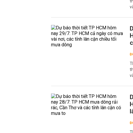
t
v
D
H
c
Đ
T
t
v
D
H
l
Đ
T