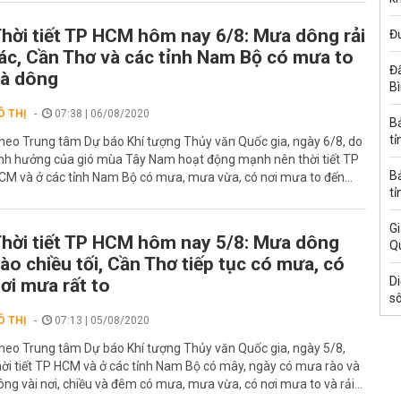
hời tiết TP HCM hôm nay 6/8: Mưa dông rải
Đ
ác, Cần Thơ và các tỉnh Nam Bộ có mưa to
Đấ
à dông
B
Ô THỊ
07:38 | 06/08/2020
B
tỉ
heo Trung tâm Dự báo Khí tượng Thủy văn Quốc gia, ngày 6/8, do
nh hưởng của gió mùa Tây Nam hoạt động mạnh nên thời tiết TP
B
CM và ở các tỉnh Nam Bộ có mưa, mưa vừa, có nơi mưa to đến...
tỉ
Gi
hời tiết TP HCM hôm nay 5/8: Mưa dông
Q
ào chiều tối, Cần Thơ tiếp tục có mưa, có
Di
ơi mưa rất to
s
Ô THỊ
07:13 | 05/08/2020
heo Trung tâm Dự báo Khí tượng Thủy văn Quốc gia, ngày 5/8,
hời tiết TP HCM và ở các tỉnh Nam Bộ có mây, ngày có mưa rào và
ông vài nơi, chiều và đêm có mưa, mưa vừa, có nơi mưa to và rải...