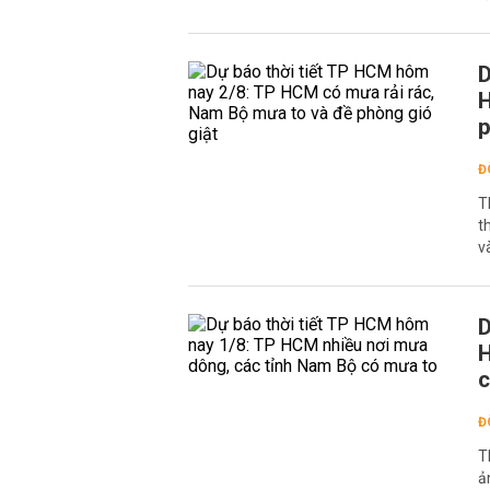
D
H
p
Đ
T
t
v
D
H
c
Đ
T
ả