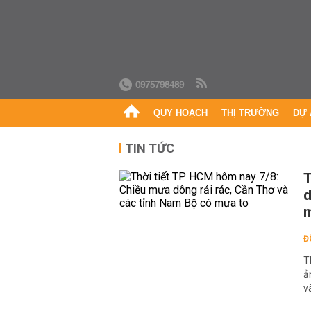
0975798489
QUY HOẠCH
THỊ TRƯỜNG
DỰ 
TIN TỨC
T
d
Đ
T
ả
v