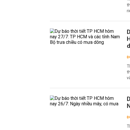
t
r
D
H
Đ
T
t
v
D
N
Đ
T