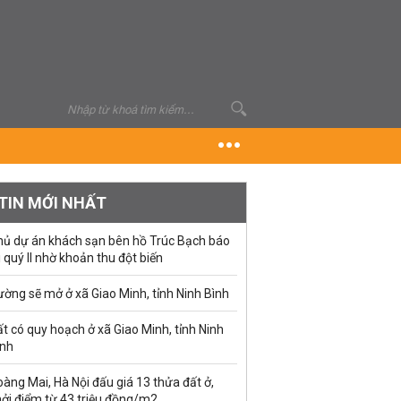
TIN MỚI NHẤT
hủ dự án khách sạn bên hồ Trúc Bạch báo
i quý II nhờ khoản thu đột biến
ờng sẽ mở ở xã Giao Minh, tỉnh Ninh Bình
t có quy hoạch ở xã Giao Minh, tỉnh Ninh
ình
àng Mai, Hà Nội đấu giá 13 thửa đất ở,
hởi điểm từ 43 triệu đồng/m2