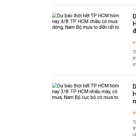
D
H
đ
Đ
T
t
m
D
H
Đ
T
t
r