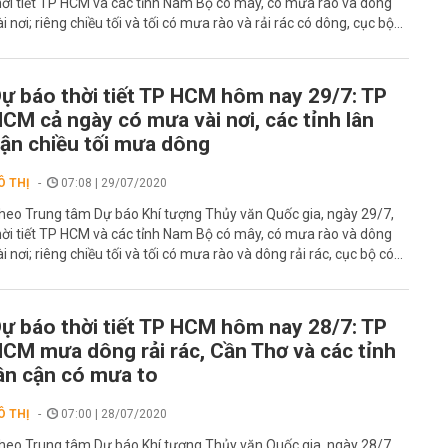
hời tiết TP HCM và các tỉnh Nam Bộ có mây, có mưa rào và dông
ài nơi; riêng chiều tối và tối có mưa rào và rải rác có dông, cục bộ...
ự báo thời tiết TP HCM hôm nay 29/7: TP
CM cả ngày có mưa vài nơi, các tỉnh lân
ận chiều tối mưa dông
Ô THỊ
07:08 | 29/07/2020
heo Trung tâm Dự báo Khí tượng Thủy văn Quốc gia, ngày 29/7,
hời tiết TP HCM và các tỉnh Nam Bộ có mây, có mưa rào và dông
ài nơi; riêng chiều tối và tối có mưa rào và dông rải rác, cục bộ có...
ự báo thời tiết TP HCM hôm nay 28/7: TP
CM mưa dông rải rác, Cần Thơ và các tỉnh
ân cận có mưa to
Ô THỊ
07:00 | 28/07/2020
heo Trung tâm Dự báo Khí tượng Thủy văn Quốc gia, ngày 28/7,