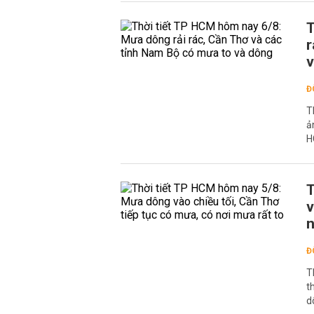
T
r
v
Đ
T
ả
H
T
v
n
Đ
T
t
d