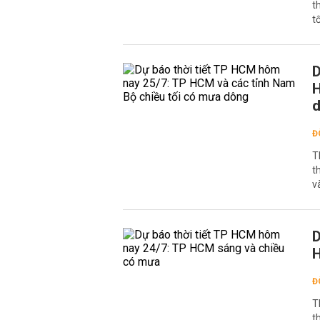
t
t
D
H
Đ
T
t
v
D
H
Đ
T
t