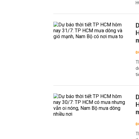
H
D
H
Đ
T
d
t
D
H
m
Đ
T