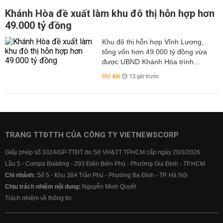
Khánh Hòa đề xuất làm khu đô thị hỗn hợp hơn
49.000 tỷ đồng
Khu đô thị hỗn hợp Vĩnh Lương,
tổng vốn hơn 49.000 tỷ đồng vừa
được UBND Khánh Hòa trình...
DỰ ÁN
13 giờ trước
TRANG TTĐTTH CỦA CÔNG TY VIETNEWSCORP
Giấy phép số 3324/GP-TTĐT do Sở VH&TT TPHCM cấp ngày 20/3/2026
Lầu 5 - Compa Building - 293 Điện Biên Phủ - Phường Gia Định - TP.HCM
Chi nhánh:
Số 5 - Khu 38A Trần Phú - Phường Ba Đình - TP. Hà Nội
Chịu trách nhiệm nội dung:
Nguyễn Minh Quyết
Trách nhiệm về thông tin