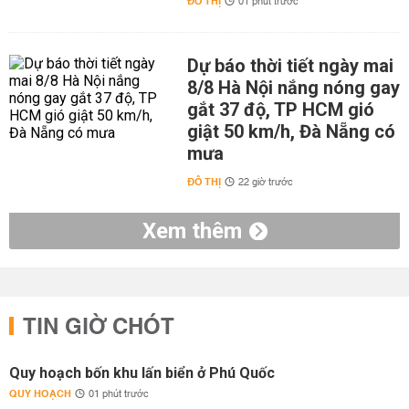
ĐÔ THỊ
01 phút trước
Dự báo thời tiết ngày mai
8/8 Hà Nội nắng nóng gay
gắt 37 độ, TP HCM gió
giật 50 km/h, Đà Nẵng có
mưa
ĐÔ THỊ
22 giờ trước
Xem thêm
TIN GIỜ CHÓT
Quy hoạch bốn khu lấn biển ở Phú Quốc
QUY HOẠCH
01 phút trước