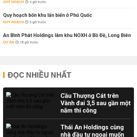
QUY HOẠCH
4 giờ trước
Quy hoạch bốn khu lấn biển ở Phú Quốc
QUY HOẠCH
5 giờ trước
An Bình Phát Holdings làm khu NOXH ở Bồ Đề, Long Biên
DỰ ÁN
18 giờ trước
ĐỌC NHIỀU NHẤT
Cầu Thượng Cát trên
Vành đai 3,5 sau gần một
năm thi công
Thái An Holdings cùng
nhà đầu tư ngoại muốn