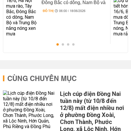
Đông Bắc có dông, Nam Bộ và
Trung Bộ nắng nóng xen mưa
ĐÔ THỊ
06:00 | 18/06/2026
CÙNG CHUYÊN MỤC
Lịch cúp điện Đồng Nai
tuần này (từ 10/8 đến
12/8) mất điện nhiều nơi
ở phường Đồng Xoài,
Chơn Thành, Phước
Long, xã Lộc Ninh, Hớn