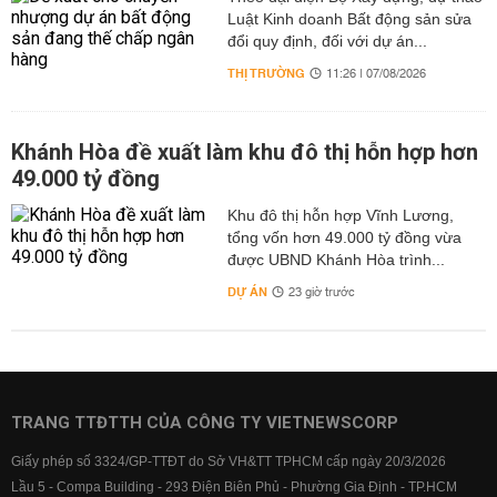
Luật Kinh doanh Bất động sản sửa
đổi quy định, đối với dự án...
THỊ TRƯỜNG
11:26 | 07/08/2026
Khánh Hòa đề xuất làm khu đô thị hỗn hợp hơn
49.000 tỷ đồng
Khu đô thị hỗn hợp Vĩnh Lương,
tổng vốn hơn 49.000 tỷ đồng vừa
được UBND Khánh Hòa trình...
DỰ ÁN
23 giờ trước
TRANG TTĐTTH CỦA CÔNG TY VIETNEWSCORP
Giấy phép số 3324/GP-TTĐT do Sở VH&TT TPHCM cấp ngày 20/3/2026
Lầu 5 - Compa Building - 293 Điện Biên Phủ - Phường Gia Định - TP.HCM