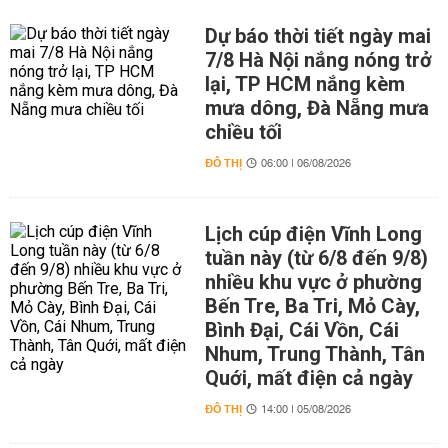
Dự báo thời tiết ngày mai
7/8 Hà Nội nắng nóng trở
lại, TP HCM nắng kèm
mưa dông, Đà Nẵng mưa
chiều tối
ĐÔ THỊ
06:00 | 06/08/2026
Lịch cúp điện Vĩnh Long
tuần này (từ 6/8 đến 9/8)
nhiều khu vực ở phường
Bến Tre, Ba Tri, Mỏ Cày,
Bình Đại, Cái Vồn, Cái
Nhum, Trung Thành, Tân
Quới, mất điện cả ngày
ĐÔ THỊ
14:00 | 05/08/2026