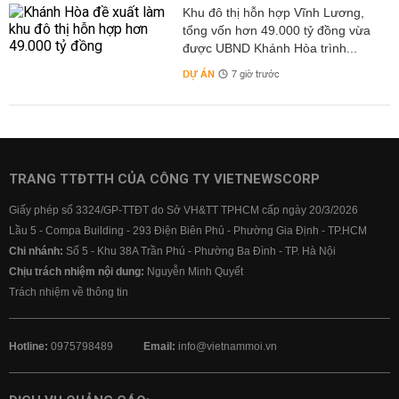
Khu đô thị hỗn hợp Vĩnh Lương,
tổng vốn hơn 49.000 tỷ đồng vừa
được UBND Khánh Hòa trình...
DỰ ÁN
7 giờ trước
TRANG TTĐTTH CỦA CÔNG TY VIETNEWSCORP
Giấy phép số 3324/GP-TTĐT do Sở VH&TT TPHCM cấp ngày 20/3/2026
Lầu 5 - Compa Building - 293 Điện Biên Phủ - Phường Gia Định - TP.HCM
Chi nhánh:
Số 5 - Khu 38A Trần Phú - Phường Ba Đình - TP. Hà Nội
Chịu trách nhiệm nội dung:
Nguyễn Minh Quyết
Trách nhiệm về thông tin
Hotline:
0975798489
Email:
info@vietnammoi.vn