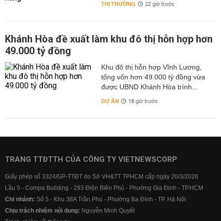
THỊ TRƯỜNG
22 giờ trước
Khánh Hòa đề xuất làm khu đô thị hỗn hợp hơn
49.000 tỷ đồng
Khu đô thị hỗn hợp Vĩnh Lương,
tổng vốn hơn 49.000 tỷ đồng vừa
được UBND Khánh Hòa trình...
DỰ ÁN
18 giờ trước
TRANG TTĐTTH CỦA CÔNG TY VIETNEWSCORP
Giấy phép số 3324/GP-TTĐT do Sở VH&TT TPHCM cấp ngày 20/3/2026
Lầu 5 - Compa Building - 293 Điện Biên Phủ - Phường Gia Định - TP.HCM
Chi nhánh:
Số 5 - Khu 38A Trần Phú - Phường Ba Đình - TP. Hà Nội
Chịu trách nhiệm nội dung:
Nguyễn Minh Quyết