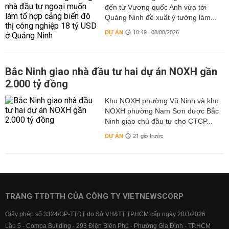
đến từ Vương quốc Anh vừa tới
Quảng Ninh đề xuất ý tưởng làm...
DỰ ÁN
10:49 | 08/08/2026
Bắc Ninh giao nhà đầu tư hai dự án NOXH gần
2.000 tỷ đồng
Khu NOXH phường Vũ Ninh và khu
NOXH phường Nam Sơn được Bắc
Ninh giao chủ đầu tư cho CTCP...
DỰ ÁN
21 giờ trước
TRANG TTĐTTH CỦA CÔNG TY VIETNEWSCORP
Giấy phép số 3324/GP-TTĐT do Sở VH&TT TPHCM cấp ngày 20/3/2026
Lầu 5 - Compa Building - 293 Điện Biên Phủ - Phường Gia Định - TP.HCM