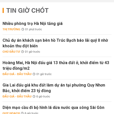
TIN GIỜ CHÓT
Nhiều phòng trọ Hà Nội tăng giá
THỊ TRƯỜNG
01 phút trước
Chủ dự án khách sạn bên hồ Trúc Bạch báo lãi quý II nhờ
khoản thu đột biến
CHỦ ĐẦU TƯ
01 giờ trước
Hoàng Mai, Hà Nội đấu giá 13 thửa đất ở, khởi điểm từ 43
triệu đồng/m2
ĐẤU GIÁ - ĐẤU THẦU
01 giờ trước
Gia Lai đấu giá khu đất làm dự án tại phường Quy Nhơn
Bắc, khởi điểm 23 tỷ đồng
ĐẤU GIÁ - ĐẤU THẦU
6 giờ trước
Diện mạo cầu đi bộ hình lá dừa nước qua sông Sài Gòn
QUY HOẠCH
6 giờ trước