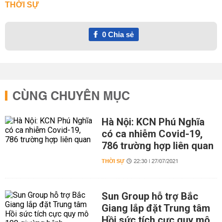
THỜI SỰ
0
Chia sẻ
CÙNG CHUYÊN MỤC
Hà Nội: KCN Phú Nghĩa
có ca nhiễm Covid-19,
786 trường hợp liên quan
THỜI SỰ
22:30 | 27/07/2021
Sun Group hỗ trợ Bắc
Giang lắp đặt Trung tâm
Hồi sức tích cực quy mô