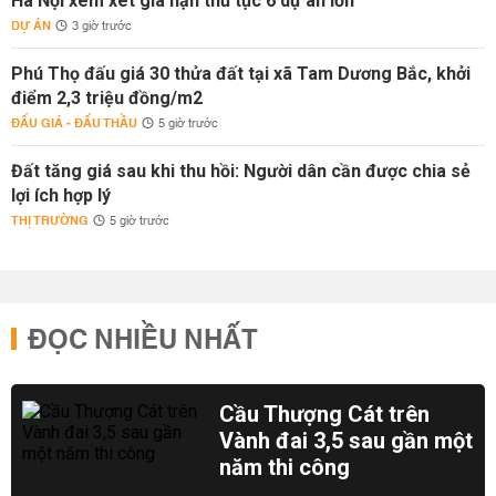
Hà Nội xem xét gia hạn thủ tục 6 dự án lớn
DỰ ÁN
3 giờ trước
Phú Thọ đấu giá 30 thửa đất tại xã Tam Dương Bắc, khởi
điểm 2,3 triệu đồng/m2
ĐẤU GIÁ - ĐẤU THẦU
5 giờ trước
Đất tăng giá sau khi thu hồi: Người dân cần được chia sẻ
lợi ích hợp lý
THỊ TRƯỜNG
5 giờ trước
ĐỌC NHIỀU NHẤT
Cầu Thượng Cát trên
Vành đai 3,5 sau gần một
năm thi công