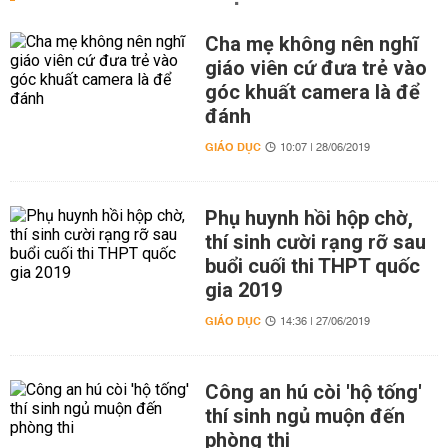
Cha mẹ không nên nghĩ
giáo viên cứ đưa trẻ vào
góc khuất camera là để
đánh
GIÁO DỤC
10:07 | 28/06/2019
Phụ huynh hồi hộp chờ,
thí sinh cười rạng rỡ sau
buổi cuối thi THPT quốc
gia 2019
GIÁO DỤC
14:36 | 27/06/2019
Công an hú còi 'hộ tống'
thí sinh ngủ muộn đến
phòng thi