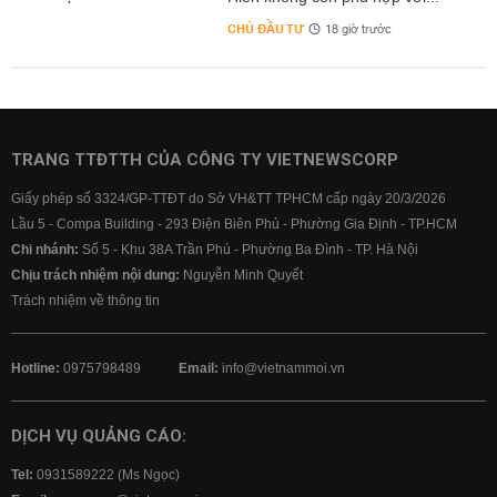
CHỦ ĐẦU TƯ
18 giờ trước
TRANG TTĐTTH CỦA CÔNG TY VIETNEWSCORP
Giấy phép số 3324/GP-TTĐT do Sở VH&TT TPHCM cấp ngày 20/3/2026
Lầu 5 - Compa Building - 293 Điện Biên Phủ - Phường Gia Định - TP.HCM
Chi nhánh:
Số 5 - Khu 38A Trần Phú - Phường Ba Đình - TP. Hà Nội
Chịu trách nhiệm nội dung:
Nguyễn Minh Quyết
Trách nhiệm về thông tin
Hotline:
0975798489
Email:
info@vietnammoi.vn
DỊCH VỤ QUẢNG CÁO:
Tel:
0931589222 (Ms Ngọc)