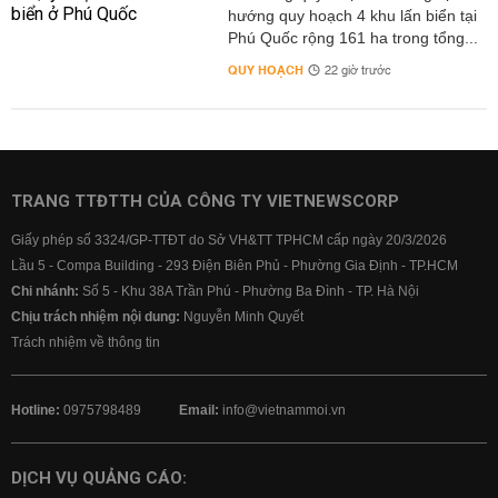
hướng quy hoạch 4 khu lấn biển tại
Phú Quốc rộng 161 ha trong tổng...
QUY HOẠCH
22 giờ trước
TRANG TTĐTTH CỦA CÔNG TY VIETNEWSCORP
Giấy phép số 3324/GP-TTĐT do Sở VH&TT TPHCM cấp ngày 20/3/2026
Lầu 5 - Compa Building - 293 Điện Biên Phủ - Phường Gia Định - TP.HCM
Chi nhánh:
Số 5 - Khu 38A Trần Phú - Phường Ba Đình - TP. Hà Nội
Chịu trách nhiệm nội dung:
Nguyễn Minh Quyết
Trách nhiệm về thông tin
Hotline:
0975798489
Email:
info@vietnammoi.vn
DỊCH VỤ QUẢNG CÁO: